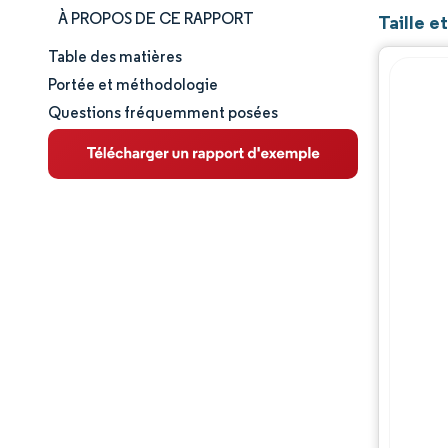
À PROPOS DE CE RAPPORT
Taille e
Table des matières
Taille et part de marché
Portée et méthodologie
Questions fréquemment posées
Analyse du marché
Tendances et perspectives
Analyse géographique
Paysage réglementaire
Analyse de la chaîne de valeur
Paysage concurrentiel
Opportunités et perspectives