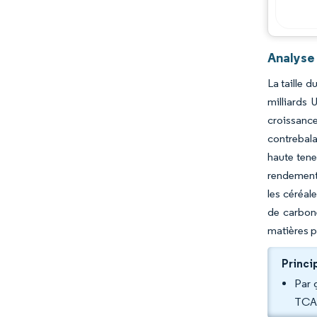
Évolutions de l'industrie
Analyse
La taille 
milliards
croissance
contrebala
haute tene
rendements
les céréal
de carbone
matières 
Princi
Par 
TCAC