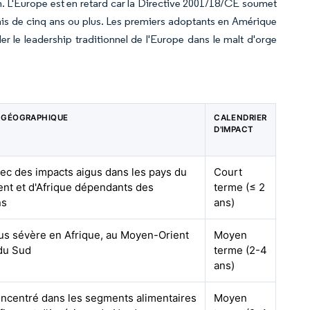
n. L'Europe est en retard car la Directive 2001/18/CE soumet
lais de cinq ans ou plus. Les premiers adoptants en Amérique
 le leadership traditionnel de l'Europe dans le malt d'orge
 GÉOGRAPHIQUE
CALENDRIER
D'IMPACT
vec des impacts aigus dans les pays du
Court
nt et d'Afrique dépendants des
terme (≤ 2
ns
ans)
lus sévère en Afrique, au Moyen-Orient
Moyen
 du Sud
terme (2-4
ans)
oncentré dans les segments alimentaires
Moyen