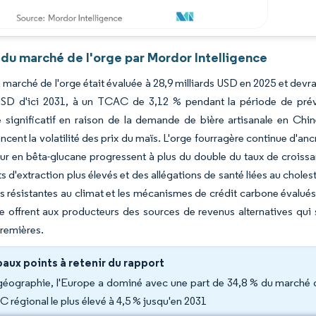
 du marché de l'orge par Mordor Intelligence
du marché de l'orge était évaluée à 28,9 milliards USD en 2025 et devr
 USD d'ici 2031, à un TCAC de 3,12 % pendant la période de prévi
 significatif en raison de la demande de bière artisanale en Chin
ncent la volatilité des prix du maïs. L'orge fourragère continue d'ancr
ur en bêta-glucane progressent à plus du double du taux de croissa
 d'extraction plus élevés et des allégations de santé liées au cho
es résistantes au climat et les mécanismes de crédit carbone évalué
 offrent aux producteurs des sources de revenus alternatives qui s
premières.
paux points à retenir du rapport
géographie, l'Europe a dominé avec une part de 34,8 % du marché de 
 régional le plus élevé à 4,5 % jusqu'en 2031