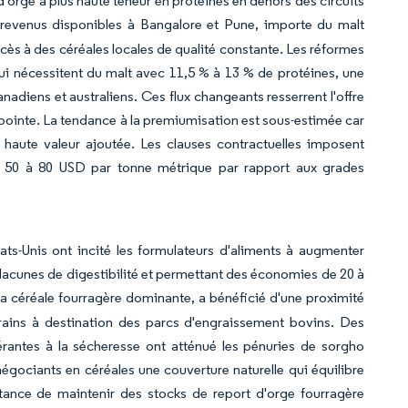
 d'orge à plus haute teneur en protéines en dehors des circuits
s revenus disponibles à Bangalore et Pune, importe du malt
ès à des céréales locales de qualité constante. Les réformes
i nécessitent du malt avec 11,5 % à 13 % de protéines, une
diens et australiens. Ces flux changeants resserrent l'offre
 pointe. La tendance à la premiumisation est sous-estimée car
 haute valeur ajoutée. Les clauses contractuelles imposent
e 50 à 80 USD par tonne métrique par rapport aux grades
ts-Unis ont incité les formulateurs d'aliments à augmenter
 lacunes de digestibilité et permettant des économies de 20 à
 la céréale fourragère dominante, a bénéficié d'une proximité
ains à destination des parcs d'engraissement bovins. Des
érantes à la sécheresse ont atténué les pénuries de sorgho
égociants en céréales une couverture naturelle qui équilibre
rtance de maintenir des stocks de report d'orge fourragère