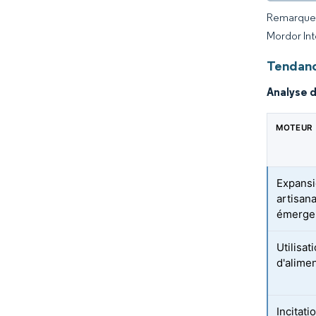
Remarque :
Mordor Int
Tendanc
Analyse 
MOTEUR
Expansi
artisan
émerge
Utilisat
d'alime
Incitat