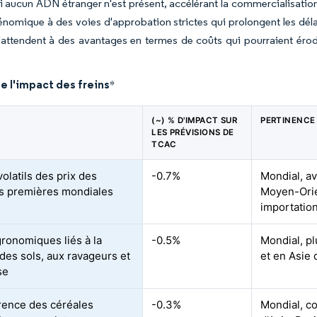
i aucun ADN étranger n'est présent, accélérant la commercialisatio
génomique à des voies d'approbation strictes qui prolongent les dé
attendent à des avantages en termes de coûts qui pourraient éroder
e l'impact des freins
*
(~) % D'IMPACT SUR
PERTINENCE
LES PRÉVISIONS DE
TCAC
olatils des prix des
-0.7%
Mondial, a
s premières mondiales
Moyen-Orie
importatio
gronomiques liés à la
-0.5%
Mondial, p
 des sols, aux ravageurs et
et en Asie
se
ence des céréales
-0.3%
Mondial, c