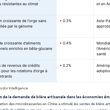
s résistantes au climat
et en A
n croissante de l'orge sans
+ 0.3%
Asie-Pa
ditée par le génome
approba
 croissante d'aliments
+ 0.4%
Mondial
nnels enrichis en bêta-glucane
l'Améri
santé
 de revenus de crédits
+ 0.2%
Amériqu
 pour les rotations d'orge à
adopti
intrants
rdor Intelligence
n de la demande de bière artisanale dans les économies é
ration des microbrasseries en Chine a stimulé les ventes de bière a