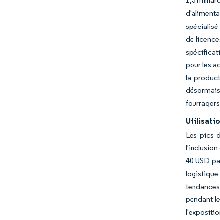
1,5 millia
d'aliment
spécialisé
de licence
spécificat
pour les a
la product
désormais
fourragers
Utilisati
Les pics d
l'inclusio
40 USD par
logistiqu
tendances 
pendant le
l'expositi