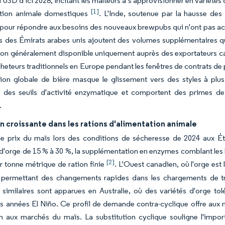
rd USD d'ici 2028, incitant les malteurs à s'approvisionner en variétés
[1]
ation animale domestiques
. L'Inde, soutenue par la hausse de
 pour répondre aux besoins des nouveaux brewpubs qui n'ont pas acc
s des Émirats arabes unis ajoutent des volumes supplémentaires qu
ion généralement disponible uniquement auprès des exportateurs cana
cheteurs traditionnels en Europe pendant les fenêtres de contrats de
ion globale de bière masque le glissement vers des styles à plus
 des seuils d'activité enzymatique et comportent des primes d
.
on croissante dans les rations d'alimentation animale
e prix du maïs lors des conditions de sécheresse de 2024 aux Éta
n d'orge de 15 % à 30 %, la supplémentation en enzymes comblant les
[2]
 tonne métrique de ration finie
. L'Ouest canadien, où l'orge est
e permettant des changements rapides dans les chargements de tr
similaires sont apparues en Australie, où des variétés d'orge tol
s années El Niño. Ce profil de demande contra-cyclique offre aux n
on aux marchés du maïs. La substitution cyclique souligne l'impo