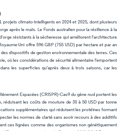
t
1 projets climato-intelligents en 2024 et 2025, dont plusieurs
rge après le maïs. Le Fonds australien pour la résilience à la
'orge résistants à la sécheresse qui améliorent l'architecture
 Royaume-Uni offre 596 GBP (755 USD) par hectare et par an
re des dispositifs de gestion environnementale des terres. Ces
pie, où les considérations de sécurité alimentaire l'emportent
ans les superficies qu'après deux à trois saisons, car les
ulièrement Espacées (CRISPR)-Cas9 du gène nud portent les
le, réduisant les coûts de mouture de 30 à 50 USD par tonne
ications supplémentaires qui réduisent les protéines formant
specter les normes de clarté sans avoir recours à des additifs
raitent ces lignées comme des organismes non génétiquement