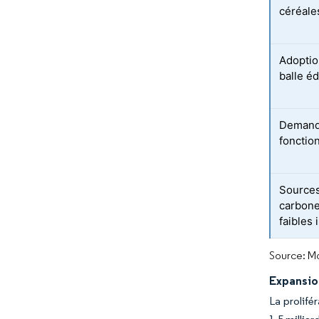
céréale
Adoptio
balle é
Demande
fonctio
Sources
carbone
faibles 
Source: Mo
Expansio
La prolifé