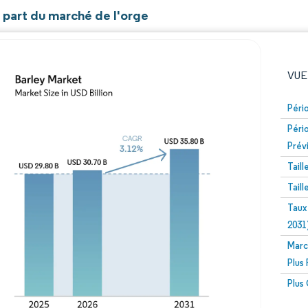
t part du marché de l'orge
VUE
Péri
Péri
Prév
Tail
Tail
Taux
Image © Mordor Intelligence. La réutilisation nécessite un
2031
Marc
Plus
Plus