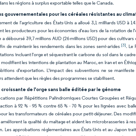
ans les régions à surplus exportable telles que le Canada.
ns gouvernementales pour les céréales résistantes au clima
ment de l'agriculture des États-Unis a alloué 3,1 milliards USD à 14
 les producteurs pour les économies d'eau lors de la rotation de l'o
 a déboursé 39,7 millions AUD (26 millions USD) pour des cultivars d
[3]
afin de maintenir les rendements dans les zones semi-arides
. Le
otations incluant l'orge et séquestrant le carbone du sol dans le cad
s modifient les intentions de plantation au Maroc, en Iran et en Éthio
bitions d'exportation. L'impact des subventions ne se manifeste d
s attendent que les règles des programmes se stabilisent.
croissante de l'orge sans balle éditée par le génome
ications par Répétitions Palindromiques Courtes Groupées et Rég
raction à 92 % - 95 % contre 65 % - 70 % pour les lignées avec bal
our les transformateurs de céréales pour petit-déjeuner. Des modif
 améliorent la qualité du maltage et aident les microbrasseries à re
ion. Les approbations réglementaires aux États-Unis et au Japon t