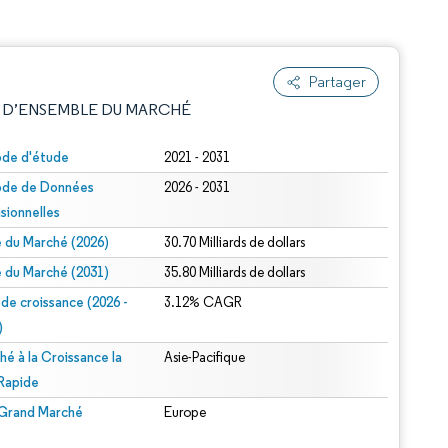
Partager
 D’ENSEMBLE DU MARCHÉ
ode d'étude
2021 - 2031
ode de Données
2026 - 2031
isionnelles
le du Marché (2026)
30.70 Milliards de dollars
le du Marché (2031)
35.80 Milliards de dollars
 de croissance (2026 -
3.12% CAGR
e attribution sous CC BY 4.0.
)
hé à la Croissance la
Asie-Pacifique
 Rapide
 Grand Marché
Europe