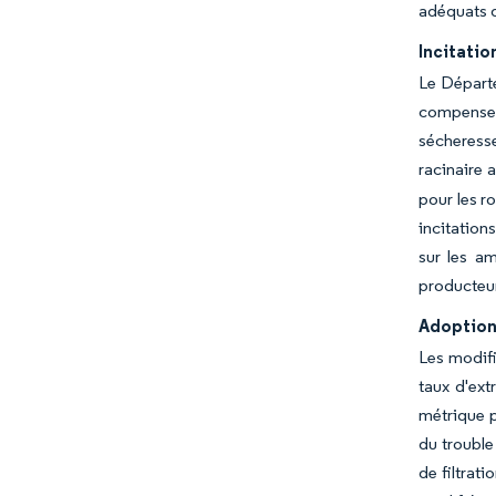
adéquats d
Incitatio
Le Départe
compensent
sécheresse
racinaire 
pour les r
incitation
sur les am
producteur
Adoption 
Les modif
taux d'ext
métrique p
du trouble
de filtrat