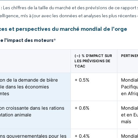
 Les chiffres de la taille du marché et des prévisions de ce rapport
elligence, mis à jour avec les données et analyses les plus récentes
es et perspectives du marché mondial de l'orge
de l'impact des moteurs
*
(~) % D'IMPACT SUR
PERTINE
LES PRÉVISIONS DE
TCAC
on de la demande de bière
+ 0.5%
Mondial
ale dans les économies
Pacifiq
ntes
en Afri
ion croissante dans les rations
+ 0.6%
Mondial
ntation animale
et en E
maïs
ions gouvernementales pour les
+ 0.4%
Mondial