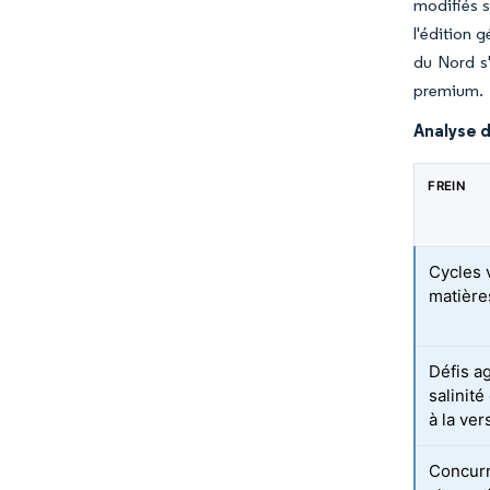
modifiés s
l'édition 
du Nord s'
premium.
Analyse d
FREIN
Cycles v
matière
Défis a
salinité
à la ver
Concurr