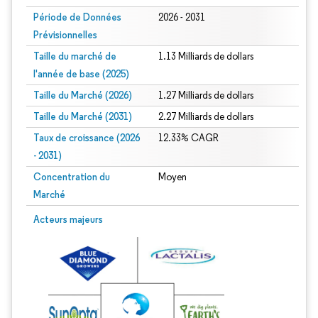
Période de Données
2026 - 2031
Prévisionnelles
Taille du marché de
1.13 Milliards de dollars
l'année de base (2025)
Taille du Marché (2026)
1.27 Milliards de dollars
Taille du Marché (2031)
2.27 Milliards de dollars
Taux de croissance (2026
12.33% CAGR
- 2031)
Concentration du
Moyen
Marché
Image © Mordor Intelligence. La réutilisation nécessite une attribution sous CC 
Acteurs majeurs