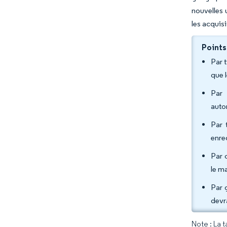
nouvelles 
les acquisi
Points
Par 
que 
Par 
auto
Par 
enre
Par 
le m
Par 
devr
Note : La 