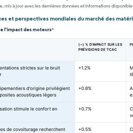
ce, mis à jour avec les dernières données et informations disponible
es et perspectives mondiales du marché des matéri
de l'impact des moteurs
*
(~) % D'IMPACT SUR LES
P
PRÉVISIONS DE TCAC
tations strictes sur le bruit
+1.2%
M
r
t
ipementiers d'origine privilégient
+0.8%
A
posites acoustiques légers
e
sation stimule le confort en
+0.7%
C
v
ttes de covoiturage recherchent
+0.5%
C