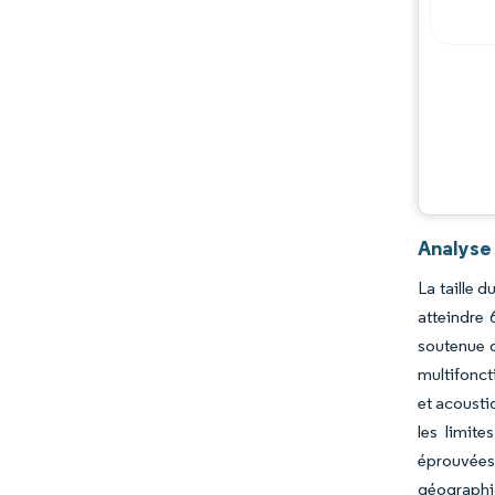
Analyse
La taille 
atteindre 
soutenue d
multifonct
et acousti
les limit
éprouvées
géographi