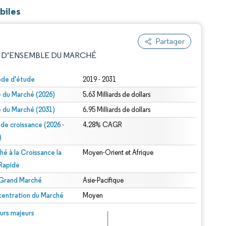
biles
Partager
 D’ENSEMBLE DU MARCHÉ
ode d'étude
2019 - 2031
le du Marché (2026)
5.63 Milliards de dollars
le du Marché (2031)
6.95 Milliards de dollars
 de croissance (2026 -
4.28% CAGR
)
hé à la Croissance la
Moyen-Orient et Afrique
e attribution sous CC BY 4.0.
 Rapide
 Grand Marché
Asie-Pacifique
entration du Marché
Moyen
© Mordor Intelligence. La réutilisation nécessite une attribution sous CC BY 4.0.
urs majeurs