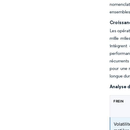
nomenclatu
ensembles 
Croissanc
Les opérat
mille mil
intègrent
performan
récurrents
pour une r
longue dur
Analyse d
FREIN
Volatil