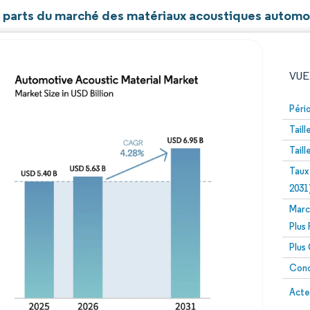
et parts du marché des matériaux acoustiques automo
VUE
Péri
Tail
Tail
Taux
2031
Marc
Image © Mordor Intelligence. La réutilisation nécessite un
Plus
Plus
Conc
Image 
Acte