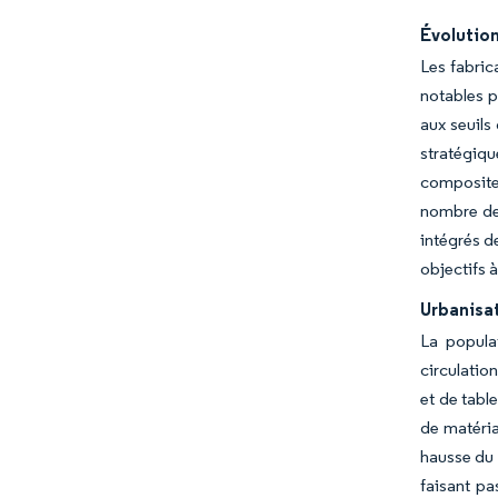
Évolutio
Les fabri
notables p
aux seuils
stratégiqu
composite
nombre de 
intégrés d
objectifs 
Urbanisa
La populat
circulatio
et de tabl
de matéria
hausse du 
faisant pa