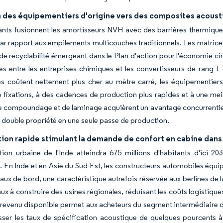
n des équipementiers d'origine vers des composites acoust
cants fusionnent les amortisseurs NVH avec des barrières thermiq
ar rapport aux empilements multicouches traditionnels. Les matrices 
 de recyclabilité émergeant dans le Plan d'action pour l'économie cir
es entre les entreprises chimiques et les convertisseurs de rang 1
s coûtent nettement plus cher au mètre carré, les équipementiers
fixations, à des cadences de production plus rapides et à une meil
e compoundage et de laminage acquièrent un avantage concurrentiel 
à double propriété en une seule passe de production.
tion rapide stimulant la demande de confort en cabine dans
ion urbaine de l'Inde atteindra 675 millions d'habitants d'ici 203
n. En Inde et en Asie du Sud-Est, les constructeurs automobiles équ
eaux de bord, une caractéristique autrefois réservée aux berlines de 
ux à construire des usines régionales, réduisant les coûts logistiqu
revenu disponible permet aux acheteurs du segment intermédiaire de
sser les taux de spécification acoustique de quelques pourcents à