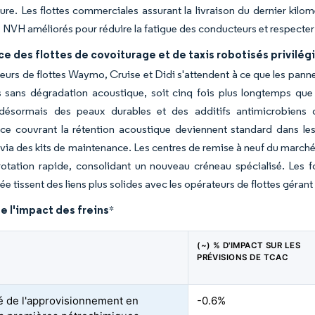
re. Les flottes commerciales assurant la livraison du dernier kilo
NVH améliorés pour réduire la fatigue des conducteurs et respecter l
e des flottes de covoiturage et de taxis robotisés privilég
eurs de flottes Waymo, Cruise et Didi s'attendent à ce que les panneau
es sans dégradation acoustique, soit cinq fois plus longtemps qu
 désormais des peaux durables et des additifs antimicrobiens q
ce couvrant la rétention acoustique deviennent standard dans les
 via des kits de maintenance. Les centres de remise à neuf du marché
otation rapide, consolidant un nouveau créneau spécialisé. Les fo
ée tissent des liens plus solides avec les opérateurs de flottes géra
e l'impact des freins
*
(~) % D'IMPACT SUR LES
PRÉVISIONS DE TCAC
ité de l'approvisionnement en
-0.6%