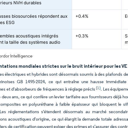
érieurs NVH durables
sses biosourcées répondent aux
+0.4%
E
ces ESG
embles acoustiques intégrés
+0.3%
S
nt la taille des systèmes audio
m
rdor Intelligence
ations mondiales strictes sur le bruit intérieur pour les VE
s électriques et hybrides sont désormais soumis à des plafonds de
inoises GB 1495-2024, ce qui entraîne une hausse immédiate 
[1]
es et d'absorbeurs de fréquences à réglage précis
. Les équipeme
e deux ans, ce qui confère un levier tarifaire aux fournisseurs déjà h
omposites en polyuréthane à faible épaisseur qui bloquent le sif
 Les réglementations s'étendent désormais au marché secondair
ions acoustiques d'origine, ce qui élargit la demande totale adressa
riers de certification peuvent exiger des primes et s'assurer des contr