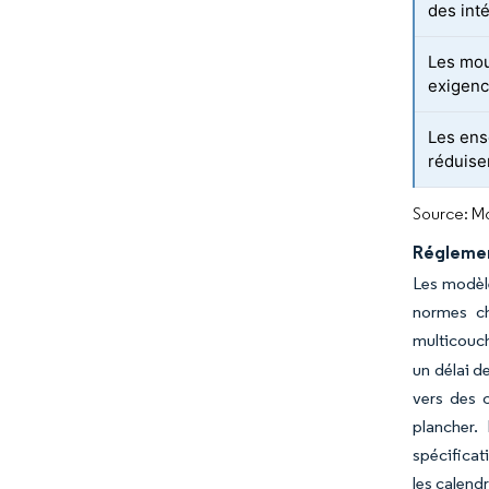
des int
Les mou
exigen
Les ens
réduise
Source: Mo
Réglement
Les modèle
normes ch
multicouch
un délai d
vers des c
plancher.
spécificat
les calend