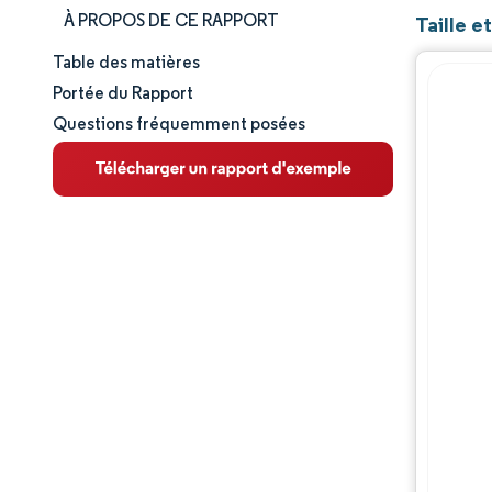
À PROPOS DE CE RAPPORT
Taille 
Table des matières
Taille et part de marché
Portée du Rapport
Questions fréquemment posées
Analyse du marché
Tendances et perspectives
Analyse des segments
Analyse géographique
Paysage concurrentiel
Acteurs majeurs
Évolutions de l'industrie