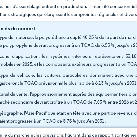
usines d'assemblage entrent en production. L'intensité concurrentie
tions stratégiques qui élargissent les empreintes régionales et diversi
 clés du rapport
type de matériau, le polyuréthane a capté 40,25 % de la part du mar
le polypropylène devrait progresser à un TCAC de 6,55 % jusqu'en 2
zone d'application, les systèmes intérieurs représentaient 53,
mobiles en 2025, et les composants extérieurs progressent à un TCA
type de véhicule, les voitures particulières dominaient avec une p
gistreront le TCAC prévisionnel le plus rapide à 6,13 % jusqu'en 2031
canal de vente, l'approvisionnement auprès des équipementiers d'ori
arché secondaire devrait croître à un TCAC de 7,03 % entre 2026 et 
géographie, l'Asie-Pacifique était en tête avec une part de revenus d
aient progresser à un TCAC de 5,75 % jusqu'en 2031.
taille du marché et les prévisions figurant dans ce rapport sont géné