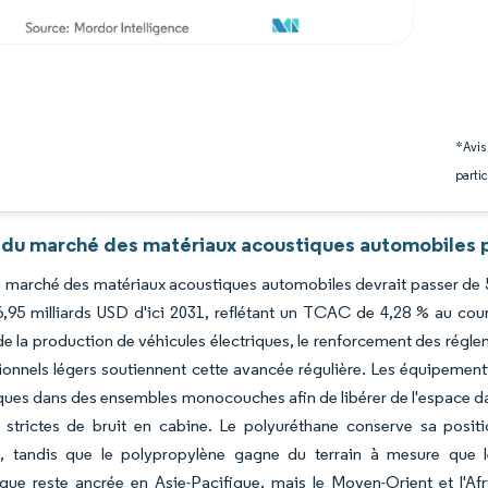
*Avis
partic
 du marché des matériaux acoustiques automobiles p
du marché des matériaux acoustiques automobiles devrait passer de 5
6,95 milliards USD d'ici 2031, reflétant un TCAC de 4,28 % au cou
e la production de véhicules électriques, le renforcement des régle
ionnels légers soutiennent cette avancée régulière. Les équipementi
ques dans des ensembles monocouches afin de libérer de l'espace da
es strictes de bruit en cabine. Le polyuréthane conserve sa pos
, tandis que le polypropylène gagne du terrain à mesure que le
que reste ancrée en Asie-Pacifique, mais le Moyen-Orient et l'