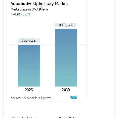
Image © Mordor Intelligence. La réutilisation nécessite une attribution sous CC BY