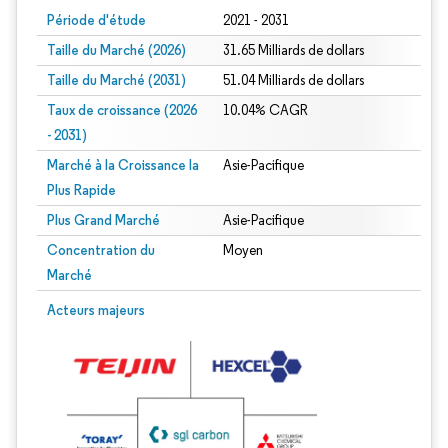
Période d'étude
2021 - 2031
Taille du Marché (2026)
31.65 Milliards de dollars
Taille du Marché (2031)
51.04 Milliards de dollars
Taux de croissance (2026
10.04% CAGR
- 2031)
Marché à la Croissance la
Asie-Pacifique
Plus Rapide
Plus Grand Marché
Asie-Pacifique
Concentration du
Moyen
Marché
Image © Mordor Intelligence. La réutilisation nécessite une attribution sous CC 
Acteurs majeurs