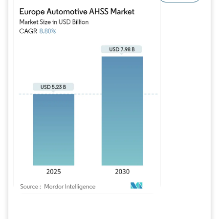
Image © Mordor Intelligence. La réutilisation nécessite une attribution sous CC BY