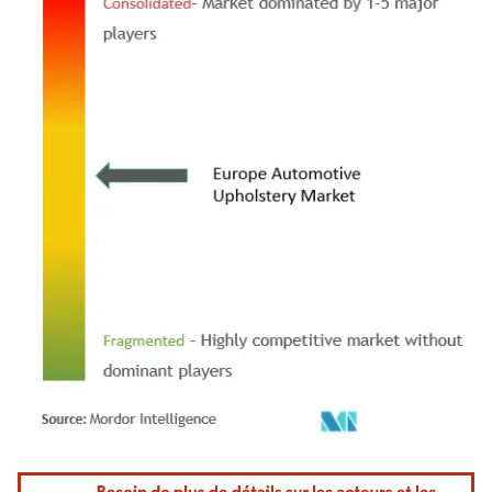
Image © Mordor Intelligence. La réutilisation nécessite une attribution sous CC BY 4.