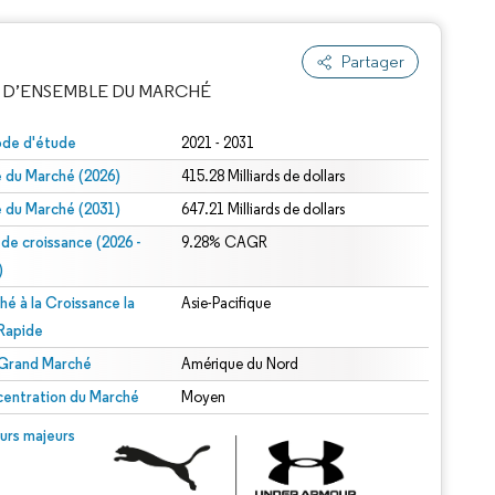
Partager
 D’ENSEMBLE DU MARCHÉ
ode d'étude
2021 - 2031
le du Marché (2026)
415.28 Milliards de dollars
le du Marché (2031)
647.21 Milliards de dollars
 de croissance (2026 -
9.28% CAGR
)
hé à la Croissance la
Asie-Pacifique
e attribution sous CC BY 4.0.
 Rapide
 Grand Marché
Amérique du Nord
entration du Marché
Moyen
© Mordor Intelligence. La réutilisation nécessite une attribution sous CC BY 4.0.
urs majeurs