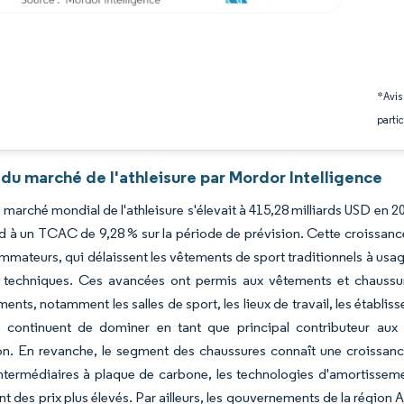
*Avis
partic
du marché de l'athleisure par Mordor Intelligence
u marché mondial de l'athleisure s'élevait à 415,28 milliards USD en 2
d à un TCAC de 9,28 % sur la période de prévision. Cette croissa
mateurs, qui délaissent les vêtements de sport traditionnels à usa
s techniques. Ces avancées ont permis aux vêtements et chaussu
ents, notamment les salles de sport, les lieux de travail, les établ
 continuent de dominer en tant que principal contributeur aux r
on. En revanche, le segment des chaussures connaît une croissance 
ntermédiaires à plaque de carbone, les technologies d'amortissem
ent des prix plus élevés. Par ailleurs, les gouvernements de la région