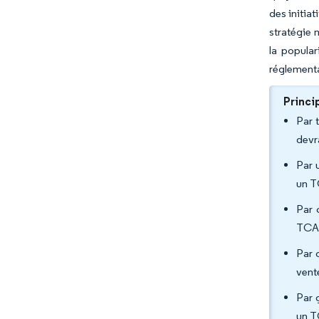
des initia
stratégie 
la popular
réglement
Princi
Par 
devr
Par 
un T
Par 
TCAC
Par 
vent
Par 
un T