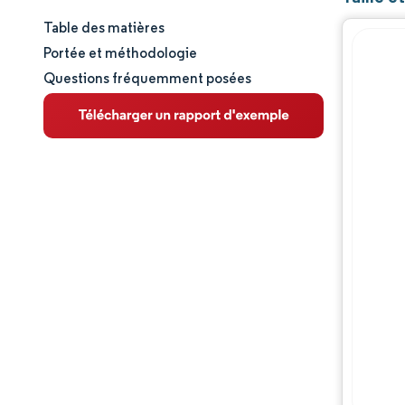
Table des matières
Taille et part de marché
Portée et méthodologie
Questions fréquemment posées
Analyse du marché
Tendances et perspectives
Analyse des segments
Analyse géographique
Paysage réglementaire
Paysage concurrentiel
Acteurs majeurs
Opportunités et perspectives