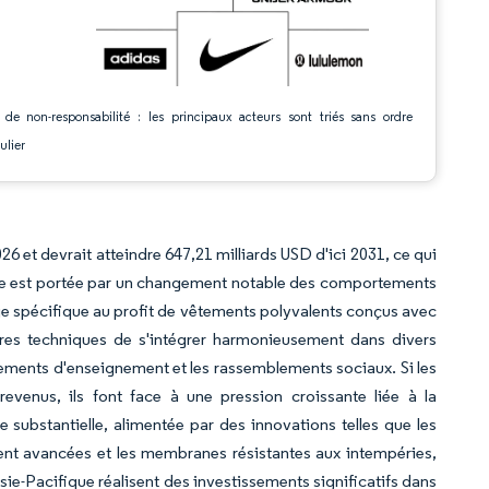
 de non-responsabilité : les principaux acteurs sont triés sans ordre
ulier
026 et devrait atteindre 647,21 milliards USD d'ici 2031, ce qui
nce est portée par un changement notable des comportements
ge spécifique au profit de vêtements polyvalents conçus avec
res techniques de s'intégrer harmonieusement dans divers
issements d'enseignement et les rassemblements sociaux. Si les
evenus, ils font face à une pression croissante liée à la
substantielle, alimentée par des innovations telles que les
ent avancées et les membranes résistantes aux intempéries,
 Asie-Pacifique réalisent des investissements significatifs dans