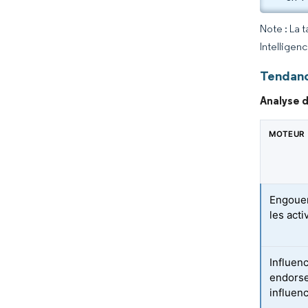
Note : La 
Intelligen
Tendanc
Analyse d
MOTEUR
Engouem
les acti
Influen
endorse
influen