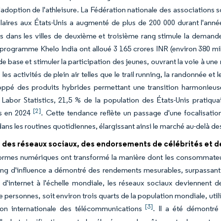
l'adoption de l'athleisure. La Fédération nationale des associations 
olaires aux États-Unis a augmenté de plus de 200 000 durant l'an
es dans les villes de deuxième et troisième rang stimule la dema
e programme Khelo India ont alloué 3 165 crores INR (environ 380 mi
de base et stimuler la participation des jeunes, ouvrant la voie à u
les activités de plein air telles que le trail running, la randonnée e
ppé des produits hybrides permettant une transition harmonieuse 
Labor Statistics, 21,5 % de la population des États-Unis pratiqua
[2]
es en 2024
. Cette tendance reflète un passage d'une focalisation e
ans les routines quotidiennes, élargissant ainsi le marché au-delà de
 des réseaux sociaux, des endorsements de célébrités et de
ormes numériques ont transformé la manière dont les consommateurs
ng d'influence a démontré des rendements mesurables, surpassant l'e
 d'internet à l'échelle mondiale, les réseaux sociaux deviennent 
e personnes, soit environ trois quarts de la population mondiale, utili
[3]
nion internationale des télécommunications
. Il a été démontré