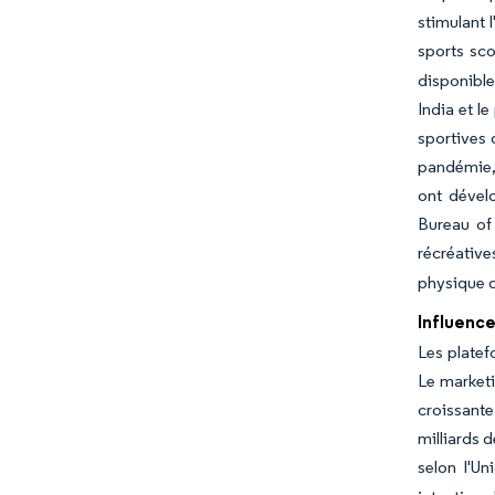
stimulant 
sports sc
disponibl
India et l
sportives 
pandémie, 
ont dévelo
Bureau of 
récréativ
physique d
Influence
Les platef
Le marketi
croissante
milliards d
selon l'U