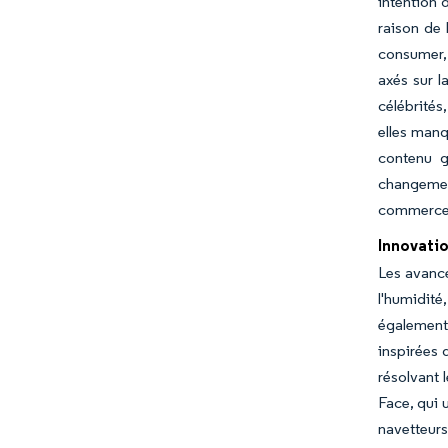
intention 
raison de 
consumer, 
axés sur l
célébrité
elles manq
contenu g
changement
commerce 
Innovatio
Les avancé
l'humidité
également
inspirées 
résolvant l
Face, qui 
navetteur