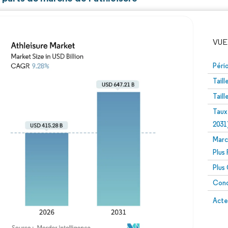
VUE
Péri
Tail
Tail
Taux
2031
Marc
Image © Mordor Intelligence. La réutilisation nécessite un
Plus
Plus
Conc
Image 
Acte