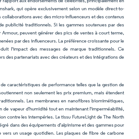
ar rapport aux endorsements de célébrités, principalement en
ymshark, qui opère exclusivement selon un modèle direct-to-
es collaborations avec des micro-influenceurs et des contenus
de publicité traditionnels. Si les gammes soutenues par des
 Armour, peuvent générer des pics de ventes à court terme,
ées par des influenceurs. La préférence croissante pour le
réduit l'impact des messages de marque traditionnels. Ce
rs des partenariats avec des créateurs et des intégrations de
 de caractéristiques de performance telles que la gestion de
s soutiennent non seulement les prix premium, mais étendent
traditionnels. Les membranes en nanofibres biomimétiques,
on de vapeur d'humidité tout en maintenant l'imperméabilité,
ection contre les intempéries. Le tissu FutureLight de The North
intégré dans des équipements d'alpinisme et des gammes pour
e vers un usage quotidien. Les plaques de fibre de carbone