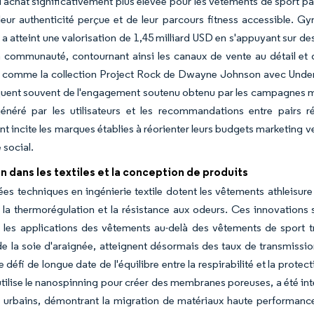
d'achat significativement plus élevée pour les vêtements de sport p
leur authenticité perçue et de leur parcours fitness accessible. G
a atteint une valorisation de 1,45 milliard USD en s'appuyant sur d
a communauté, contournant ainsi les canaux de vente au détail et 
s, comme la collection Project Rock de Dwayne Johnson avec Under
uent souvent de l'engagement soutenu obtenu par les campagnes men
énéré par les utilisateurs et les recommandations entre pairs 
 incite les marques établies à réorienter leurs budgets marketing ve
social.
n dans les textiles et la conception de produits
es techniques en ingénierie textile dotent les vêtements athleisure
, la thermorégulation et la résistance aux odeurs. Ces innovation
 les applications des vêtements au-delà des vêtements de sport 
de la soie d'araignée, atteignent désormais des taux de transmissi
e défi de longue date de l'équilibre entre la respirabilité et la prot
utilise le nanospinning pour créer des membranes poreuses, a été 
s urbains, démontrant la migration de matériaux haute performanc