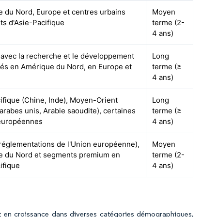
 du Nord, Europe et centres urbains
Moyen
s d'Asie-Pacifique
terme (2-
4 ans)
 avec la recherche et le développement
Long
és en Amérique du Nord, en Europe et
terme (≥
n
4 ans)
ifique (Chine, Inde), Moyen-Orient
Long
 arabes unis, Arabie saoudite), certaines
terme (≥
 européennes
4 ans)
réglementations de l'Union européenne),
Moyen
e du Nord et segments premium en
terme (2-
ifique
4 ans)
 est en croissance dans diverses catégories démographiques,