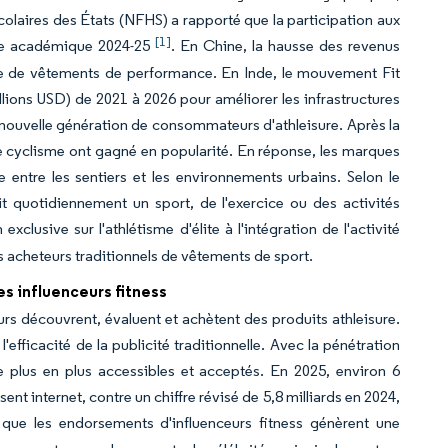
scolaires des États (NFHS) a rapporté que la participation aux
[1]
née académique 2024-25
. En Chine, la hausse des revenus
nde de vêtements de performance. En Inde, le mouvement Fit
llions USD) de 2021 à 2026 pour améliorer les infrastructures
ne nouvelle génération de consommateurs d'athleisure. Après la
t le cyclisme ont gagné en popularité. En réponse, les marques
entre les sentiers et les environnements urbains. Selon le
it quotidiennement un sport, de l'exercice ou des activités
xclusive sur l'athlétisme d'élite à l'intégration de l'activité
s acheteurs traditionnels de vêtements de sport.
s influenceurs fitness
 découvrent, évaluent et achètent des produits athleisure.
fficacité de la publicité traditionnelle. Avec la pénétration
de plus en plus accessibles et acceptés. En 2025, environ 6
sent internet, contre un chiffre révisé de 5,8 milliards en 2024,
 que les endorsements d'influenceurs fitness génèrent une