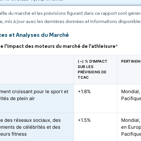
taille du marché et les prévisions figurant dans ce rapport sont géné
ce, mis à jour avec les dernières données et informations disponible
es et Analyses du Marché
e l'impact des moteurs du marché de l'athleisure
*
(~) % D'IMPACT
PERTINEN
SUR LES
PRÉVISIONS DE
TCAC
ent croissant pour le sport et
+1.8%
Mondial,
vités de plein air
Pacifiqu
ce des réseaux sociaux, des
+1.5%
Mondial,
ments de célébrités et des
en Europ
ceurs fitness
Pacifiqu