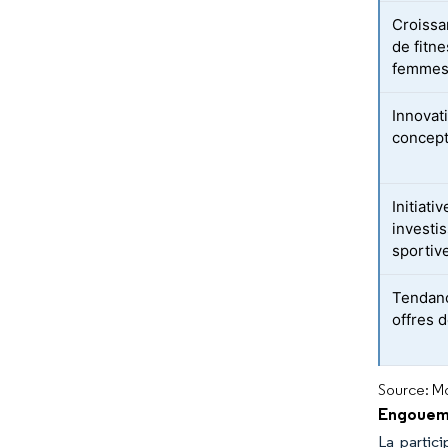
Croissa
de fitne
femme
Innovati
concept
Initiat
investi
sportiv
Tendanc
offres 
Source: Mo
Engouemen
La partici