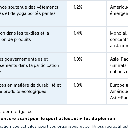
nce soutenue des vêtements
+1.2%
Amérique
ss et de yoga portés par les
émergent
s
on dans les textiles et la
+1.4%
Mondial,
ion de produits
concentr
au Japo
ives gouvernementales et
+1.0%
Asie-Pac
ssements dans la participation
(Émirats
e
nations
es en matière de durabilité et
+1.3%
Europe (
de produits écologiques
Amériqu
Asie-Pac
rdor Intelligence
t croissant pour le sport et les activités de plein air
pation aux activités sportives organisées et au fitness récréatif