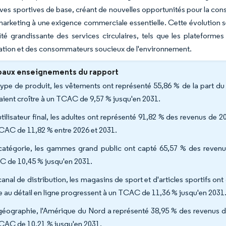
tives sportives de base, créant de nouvelles opportunités pour la co
marketing à une exigence commerciale essentielle. Cette évolution s
ité grandissante des services circulaires, tels que les plateform
ation et des consommateurs soucieux de l'environnement.
paux enseignements du rapport
type de produit, les vêtements ont représenté 55,86 % de la part du
aient croître à un TCAC de 9,57 % jusqu'en 2031.
utilisateur final, les adultes ont représenté 91,82 % des revenus de 
CAC de 11,82 % entre 2026 et 2031.
catégorie, les gammes grand public ont capté 65,57 % des revenu
 de 10,45 % jusqu'en 2031.
canal de distribution, les magasins de sport et d'articles sportifs o
e au détail en ligne progressent à un TCAC de 11,36 % jusqu'en 2031
géographie, l'Amérique du Nord a représenté 38,95 % des revenus de 
CAC de 10,21 % jusqu'en 2031.