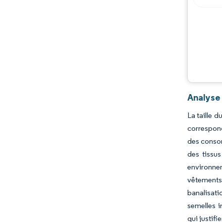
Évolutions de l'industrie
Analyse 
La taille d
correspon
des consom
des tissu
environnem
vêtements
banalisati
semelles i
qui justifi