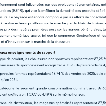
sionnement sont influencées par des évolutions réglementaires, n
urables (ESPR), qui vise à améliorer la durabilité des produits et à 
ssure. Le paysage est encore compliqué par les efforts de consolidati
à renforcer leurs positions sur le marché par le biais de fusions e
 des prix des matières premières pèse sur les marges bénéficiaires,
gement numérique accru, tel que le commerce électronique et les
 et d'innovation sur le marché de la chaussure.
paux enseignements du rapport
type de produit, les chaussures non sportives représentaient 57,23 
chaussures de sport devraient enregistrer le TCAC le plus rapide de 4
genre, les femmes représentaient 48,74 % des ventes de 2025, et le
squ'en 2031.
catégorie, le segment grande consommation dominait avec 87,36
aient croître à un TCAC de 4,49 % sur le même horizon.
canal de distribution, les magasins spécialisés représentaient 57,