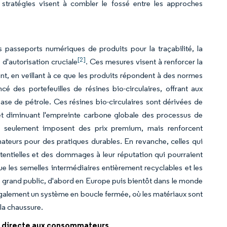
tratégies visent à combler le fossé entre les approches
 passeports numériques de produits pour la traçabilité, la
[2]
d'autorisation cruciale
. Ces mesures visent à renforcer la
nt, en veillant à ce que les produits répondent à des normes
 des portefeuilles de résines bio-circulaires, offrant aux
base de pétrole. Ces résines bio-circulaires sont dérivées de
et diminuant l'empreinte carbone globale des processus de
 seulement imposent des prix premium, mais renforcent
teurs pour des pratiques durables. En revanche, celles qui
entielles et des dommages à leur réputation qui pourraient
que les semelles intermédiaires entièrement recyclables et les
s grand public, d'abord en Europe puis bientôt dans le monde
également un système en boucle fermée, où les matériaux sont
 la chaussure.
e directe aux consommateurs