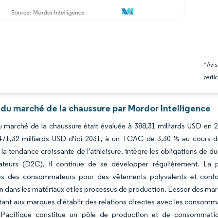
*Avis
partic
 du marché de la chaussure par Mordor Intelligence
du marché de la chaussure était évaluée à 388,31 milliards USD en 
471,32 milliards USD d'ici 2031, à un TCAC de 3,30 % au cours de
 la tendance croissante de l'athleisure, intègre les obligations de du
eurs (D2C), il continue de se développer régulièrement. La popu
es des consommateurs pour des vêtements polyvalents et conforta
on dans les matériaux et les processus de production. L'essor des m
ant aux marques d'établir des relations directes avec les consommateu
e-Pacifique constitue un pôle de production et de consommati