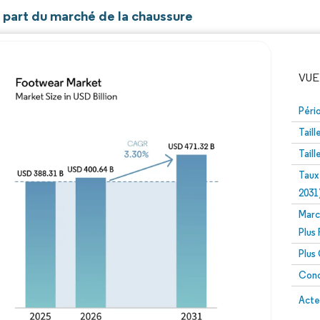
t part du marché de la chaussure
VUE
Péri
Tail
Tail
Taux
2031
Marc
Image © Mordor Intelligence. La réutilisation nécessite un
Plus
Plus
Conc
Image 
Acte