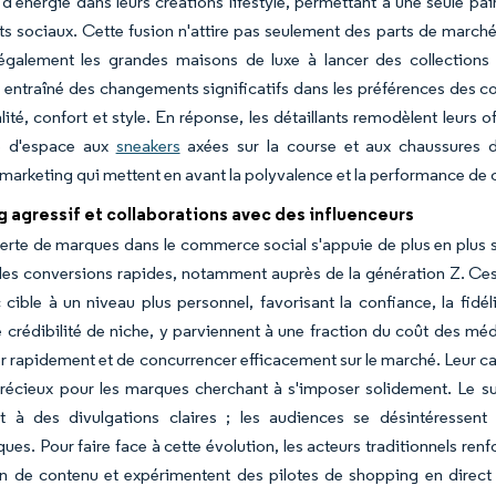
n d'énergie dans leurs créations lifestyle, permettant à une seule pai
s sociaux. Cette fusion n'attire pas seulement des parts de marc
également les grandes maisons de luxe à lancer des collections à
entraîné des changements significatifs dans les préférences des 
lité, confort et style. En réponse, les détaillants remodèlent leurs
e d'espace aux
sneakers
axées sur la course et aux chaussures d
 marketing qui mettent en avant la polyvalence et la performance de c
 agressif et collaborations avec des influenceurs
rte de marques dans le commerce social s'appuie de plus en plus su
des conversions rapides, notamment auprès de la génération Z. Ce
c cible à un niveau plus personnel, favorisant la confiance, la fid
e crédibilité de niche, y parviennent à une fraction du coût des mé
 rapidement et de concurrencer efficacement sur le marché. Leur c
récieux pour les marques cherchant à s'imposer solidement. Le suc
t à des divulgations claires ; les audiences se désintéressent 
ques. Pour faire face à cette évolution, les acteurs traditionnels ren
n de contenu et expérimentent des pilotes de shopping en direct p