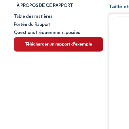
À PROPOS DE CE RAPPORT
Taille e
Table des matières
Taille et part de marché
Portée du Rapport
Questions fréquemment posées
Analyse du marché
Tendances et perspectives
Analyse des segments
Analyse géographique
Paysage concurrentiel
Acteurs majeurs
Évolutions de l'industrie