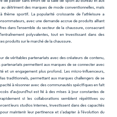
re de passer sans effort de la salle de sport au bureau et aux
hé au détriment des marques de mode conventionnelles, mais
 thème sportif. La popularité croissante de l'athleisure a
consommateurs, avec une demande accrue de produits alliant
 offres dans l'ensemble du secteur de la chaussure, consacrant
'entraînement polyvalentes, tout en investissant dans des
es produits sur le marché de la chaussure.
r de véritables partenariats avec des créateurs de contenu,
s partenariats permettent aux marques de se connecter avec
élité et un engagement plus profond. Les micro-influenceurs,
dias traditionnels, permettant aux marques challengers de se
apacité à résonner avec des communautés spécifiques en fait
cès d'aujourd'hui est lié à des mises à jour constantes de
rapidement si les collaborations semblent répétitives ou
forcent leurs studios internes, investissent dans des capacités
our maintenir leur pertinence et s'adapter à l'évolution du