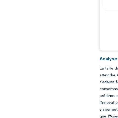
Analyse
La taille 
atteindre 
s'adapte à
consommat
préférenc
l'innovati
en permett
que l'Asi