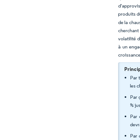
d'approvi
produits d
de la chau
cherchant 
volatilité
à un enga
croissance
Princi
Par 
les 
Par 
% ju
Par 
devr
Par 