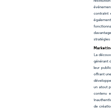
restitutio
événement
contraint 
également 
fonctionna
davantag
stratégies
Marketing
La découve
générant 
leur publi
offrant un
développer
un atout p
contenu e
inauthenti
de créatio