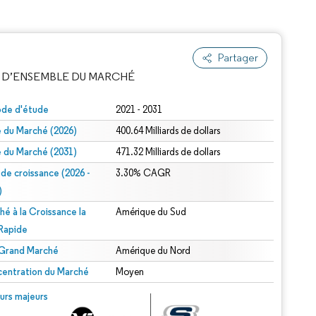
Partager
 D’ENSEMBLE DU MARCHÉ
ode d'étude
2021 - 2031
le du Marché (2026)
400.64 Milliards de dollars
le du Marché (2031)
471.32 Milliards de dollars
 de croissance (2026 -
3.30% CAGR
)
hé à la Croissance la
Amérique du Sud
e attribution sous CC BY 4.0.
 Rapide
 Grand Marché
Amérique du Nord
entration du Marché
Moyen
© Mordor Intelligence. La réutilisation nécessite une attribution sous CC BY 4.0.
urs majeurs