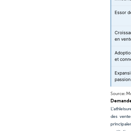
Essor d
Croissa
en vent
Adoptio
et conn
Expansi
passion
Source: Mo
Demande 
L'athleisu
des vente
principal