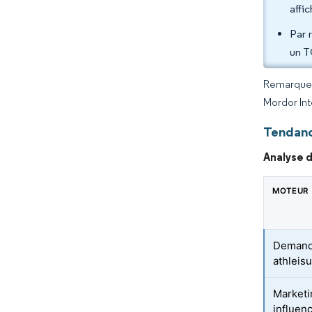
affi
Par 
un T
Remarque :
Mordor Int
Tendanc
Analyse d
MOTEUR
Demande
athleis
Marketi
influen