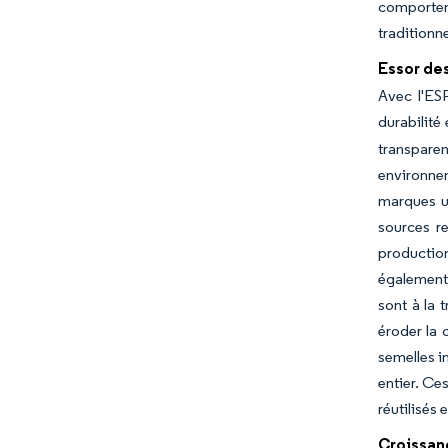
comportem
traditionn
Essor de
Avec l'ESP
durabilité
transparen
environne
marques un
sources r
productio
également 
sont à la 
éroder la 
semelles i
entier. Ce
réutilisés 
Croissan