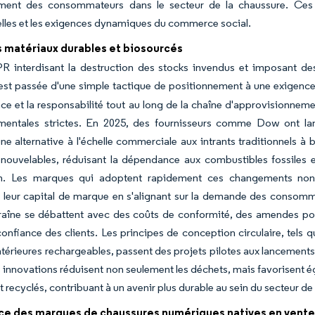
ent des consommateurs dans le secteur de la chaussure. Ces s
elles et les exigences dynamiques du commerce social.
s matériaux durables et biosourcés
R interdisant la destruction des stocks invendus et imposant des
 est passée d'une simple tactique de positionnement à une exigence 
ce et la responsabilité tout au long de la chaîne d'approvisionneme
mentales strictes. En 2025, des fournisseurs comme Dow ont lancé
e alternative à l'échelle commerciale aux intrants traditionnels à 
enouvelables, réduisant la dépendance aux combustibles fossiles 
n. Les marques qui adoptent rapidement ces changements non
leur capital de marque en s'alignant sur la demande des consomma
traîne se débattent avec des coûts de conformité, des amendes pot
confiance des clients. Les principes de conception circulaire, tels 
ntérieures rechargeables, passent des projets pilotes aux lancement
s innovations réduisent non seulement les déchets, mais favorisent 
et recyclés, contribuant à un avenir plus durable au sein du secteur de
ce des marques de chaussures numériques natives en vent