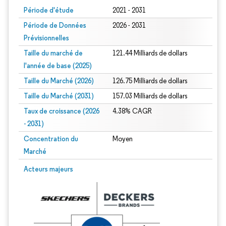
Période d'étude
2021 - 2031
Période de Données
2026 - 2031
Prévisionnelles
Taille du marché de
121.44 Milliards de dollars
l'année de base (2025)
Taille du Marché (2026)
126.75 Milliards de dollars
Taille du Marché (2031)
157.03 Milliards de dollars
Taux de croissance (2026
4.38% CAGR
- 2031)
Concentration du
Moyen
Marché
Image © Mordor Intelligence. La réutilisation nécessite une attribution sous CC 
Acteurs majeurs