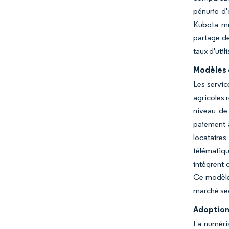
pénurie d'
Kubota me
partage de
taux d'uti
Modèles 
Les servic
agricoles 
niveau de
paiement à
locataires
télématiqu
intègrent 
Ce modèle 
marché sec
Adoption
La numéris