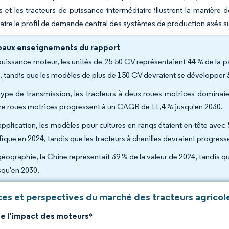
et les tracteurs de puissance intermédiaire illustrent la manière d
aire le profil de demande central des systèmes de production axés sur 
paux enseignements du rapport
puissance moteur, les unités de 25-50 CV représentaient 44 % de la p
, tandis que les modèles de plus de 150 CV devraient se développer
type de transmission, les tracteurs à deux roues motrices dominaien
re roues motrices progressent à un CAGR de 11,4 % jusqu'en 2030.
application, les modèles pour cultures en rangs étaient en tête avec 
fique en 2024, tandis que les tracteurs à chenilles devraient progres
géographie, la Chine représentait 39 % de la valeur de 2024, tandis qu
squ'en 2030.
es et perspectives du marché des tracteurs agricole
de l'impact des moteurs
*