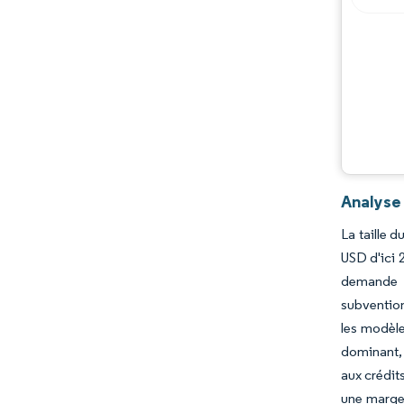
Analyse 
La taille 
USD d'ici 
demande d
subvention
les modèle
dominant, 
aux crédit
une marge 