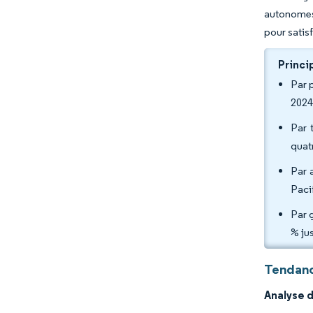
autonomes 
pour satisf
Princi
Par 
2024
Par 
quat
Par 
Paci
Par 
% ju
Tendanc
Analyse 