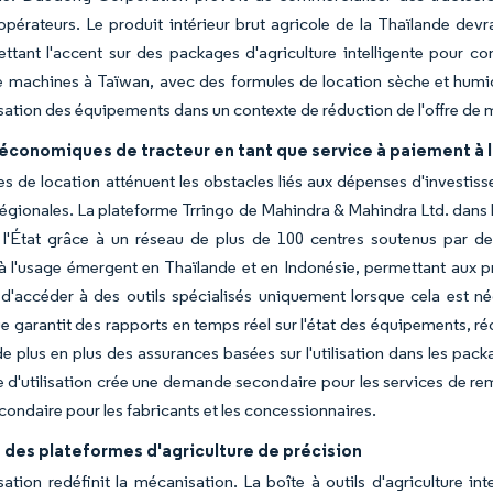
opérateurs. Le produit intérieur brut agricole de la Thaïlande de
ttant l'accent sur des packages d'agriculture intelligente pour 
 machines à Taïwan, avec des formules de location sèche et humide,
lisation des équipements dans un contexte de réduction de l'offre de
économiques de tracteur en tant que service à paiement à 
es de location atténuent les obstacles liés aux dépenses d'investiss
régionales. La plateforme Trringo de Mahindra & Mahindra Ltd. dans 
 l'État grâce à un réseau de plus de 100 centres soutenus par 
 l'usage émergent en Thaïlande et en Indonésie, permettant aux pr
 d'accéder à des outils spécialisés uniquement lorsque cela est né
e garantit des rapports en temps réel sur l'état des équipements, réd
de plus en plus des assurances basées sur l'utilisation dans les pac
d'utilisation crée une demande secondaire pour les services de remis
ondaire pour les fabricants et les concessionnaires.
 des plateformes d'agriculture de précision
ation redéfinit la mécanisation. La boîte à outils d'agriculture in