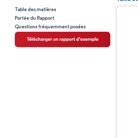
Table des matières
Taille et part de marché
Portée du Rapport
Questions fréquemment posées
Analyse du marché
Tendances et perspectives
Analyse des segments
Analyse géographique
Paysage concurrentiel
Acteurs majeurs
Évolutions de l'industrie