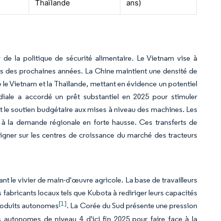
Thaïlande
ans)
e la politique de sécurité alimentaire. Le Vietnam vise à
rs des prochaines années. La Chine maintient une densité de
le Vietnam et la Thaïlande, mettant en évidence un potentiel
ale a accordé un prêt substantiel en 2025 pour stimuler
 le soutien budgétaire aux mises à niveau des machines. Les
 à la demande régionale en forte hausse. Ces transferts de
igner sur les centres de croissance du marché des tracteurs
t le vivier de main-d'œuvre agricole. La base de travailleurs
 fabricants locaux tels que Kubota à rediriger leurs capacités
[1]
produits autonomes
. La Corée du Sud présente une pression
autonomes de niveau 4 d'ici fin 2025 pour faire face à la