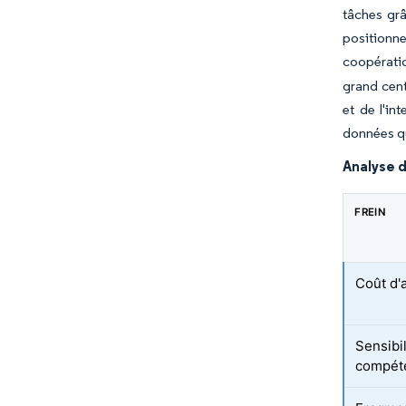
tâches grâ
positionn
coopératio
grand cent
et de l'in
données qu
Analyse d
FREIN
Coût d'a
Sensibil
compét