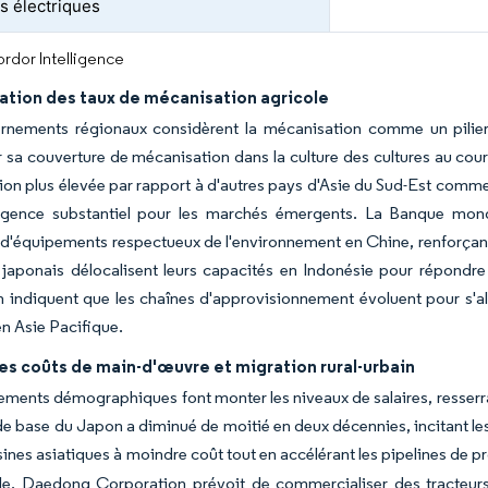
rs électriques
rdor Intelligence
tion des taux de mécanisation agricole
rnements régionaux considèrent la mécanisation comme un pilier d
sa couverture de mécanisation dans la culture des cultures au cou
on plus élevée par rapport à d'autres pays d'Asie du Sud-Est comme 
gence substantiel pour les marchés émergents. La Banque mondi
 d'équipements respectueux de l'environnement en Chine, renforçant
 japonais délocalisent leurs capacités en Indonésie pour répondre
 indiquent que les chaînes d'approvisionnement évoluent pour s'al
en Asie Pacifique.
es coûts de main-d'œuvre et migration rural-urbain
ments démographiques font monter les niveaux de salaires, resserran
de base du Japon a diminué de moitié en deux décennies, incitant les
sines asiatiques à moindre coût tout en accélérant les pipelines de 
e. Daedong Corporation prévoit de commercialiser des tracteurs 