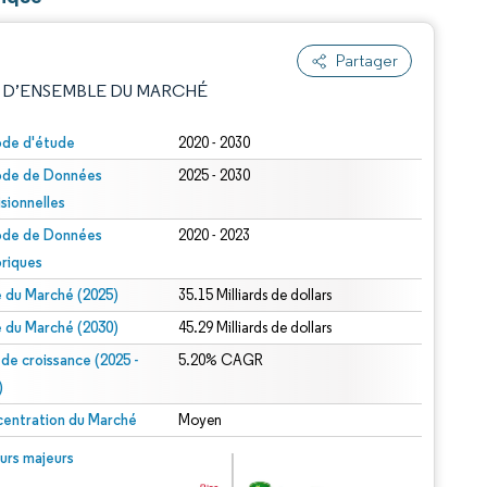
Partager
 D’ENSEMBLE DU MARCHÉ
ode d'étude
2020 - 2030
ode de Données
2025 - 2030
isionnelles
ode de Données
2020 - 2023
oriques
le du Marché (2025)
35.15 Milliards de dollars
e attribution sous CC BY 4.0.
le du Marché (2030)
45.29 Milliards de dollars
 de croissance (2025 -
5.20% CAGR
)
entration du Marché
Moyen
© Mordor Intelligence. La réutilisation nécessite une attribution sous CC BY 4.0.
urs majeurs