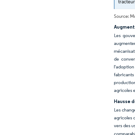
tracteu
Source: Mo
Augmenta
Les gouve
augmenter 
mécanisati
de conver
l'adoption
fabricants
production
agricoles 
Hausse d
Les change
agricoles 
vers des u
comparabl