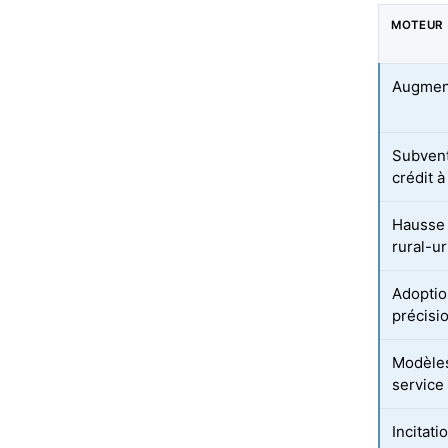
MOTEUR
Augment
Subvent
crédit à
Hausse 
rural-u
Adoptio
précisi
Modèles
service
Incitati