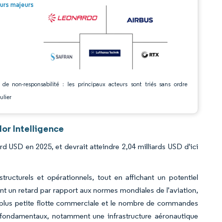
© Mordor Intelligence. La réutilisation nécessite une attribution sous CC BY 4.0.
urs majeurs
 de non-responsabilité : les principaux acteurs sont triés sans ordre
ulier
or Intelligence
rd USD en 2025, et devrait atteindre 2,04 milliards USD d'ici
structurels et opérationnels, tout en affichant un potentiel
 un retard par rapport aux normes mondiales de l'aviation,
a plus petite flotte commerciale et le nombre de commandes
s fondamentaux, notamment une infrastructure aéronautique