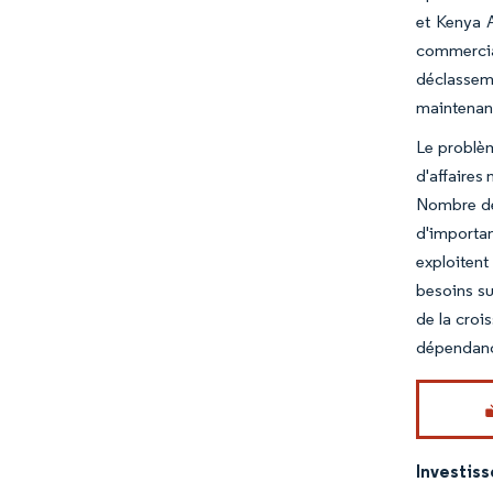
et Kenya A
commercia
déclasseme
maintenanc
Le problèm
d'affaires
Nombre de 
d'importan
exploitent
besoins su
de la croi
dépendance
Investiss