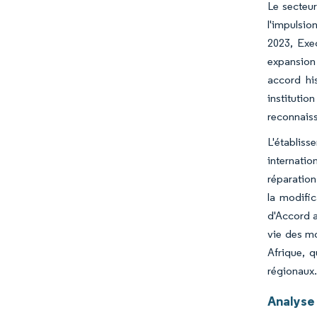
Le secteu
l'impulsio
2023, Exe
expansion 
accord hi
instituti
reconnaiss
L'établiss
internatio
réparation
la modifi
d'Accord a
vie des m
Afrique, q
régionaux
Analyse