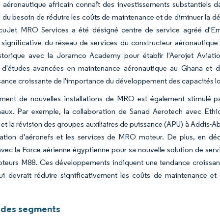
r aéronautique africain connaît des investissements substantiels
n du besoin de réduire les coûts de maintenance et de diminuer la 
cuJet MRO Services a été désigné centre de service agréé d'Embr
significative du réseau de services du constructeur aéronautique
storique avec la Joramco Academy pour établir l'Aerojet Aviati
on d'études avancées en maintenance aéronautique au Ghana et d
ance croissante de l'importance du développement des capacités lo
ement de nouvelles installations de MRO est également stimulé pa
naux. Par exemple, la collaboration de Sanad Aerotech avec Ethiop
 et la révision des groupes auxiliaires de puissance (APU) à Addis-A
cation d'aéronefs et les services de MRO moteur. De plus, en dé
vec la Force aérienne égyptienne pour sa nouvelle solution de servi
oteurs M88. Ces développements indiquent une tendance croissante
ui devrait réduire significativement les coûts de maintenance et 
.
 des segments