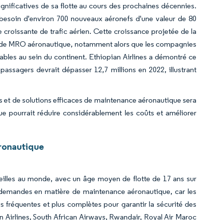
ignificatives de sa flotte au cours des prochaines décennies.
 besoin d'environ 700 nouveaux aéronefs d'une valeur de 80
roissante de trafic aérien. Cette croissance projetée de la
ces de MRO aéronautique, notamment alors que les compagnies
ables au sein du continent. Ethiopian Airlines a démontré ce
assagers devrait dépasser 12,7 millions en 2022, illustrant
 et de solutions efficaces de maintenance aéronautique sera
ue pourrait réduire considérablement les coûts et améliorer
ronautique
vieilles au monde, avec un âge moyen de flotte de 17 ans sur
s demandes en matière de maintenance aéronautique, car les
s fréquentes et plus complètes pour garantir la sécurité des
 Airlines, South African Airways, Rwandair, Royal Air Maroc