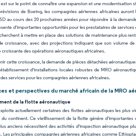
 est sur le point de connaître une expansion et une modernisation s
prévisions de Boeing, les compagnies aériennes africaines auront
USD au cours des 20 prochaines années pour répondre à la demande c
résente d'importantes opportunités pour les prestataires de servi
cherchent à mettre en place des solutions de maintenance plus rent
de croissance, avec des projections indiquant que son volume de p
e croissante des opérations aéronautiques africaines.
nir cette croissance, la demande de pièces détachées aéronautiques
L'établissement d'installations locales robustes de MRO aéronautiq
té des services pour les compagnies aériennes africaines.
es et perspectives du marché africain de la MRO aé
ement de la flotte aéronautique
exploite actuellement certaines des flottes aéronautiques les plus 
 du continent. Ce vieillissement de la flotte génère d'importante
lus anciens nécessitent des activités d'inspection aéronautique plu
. Les principales compagnies aériennes africaines comme Ethiopian