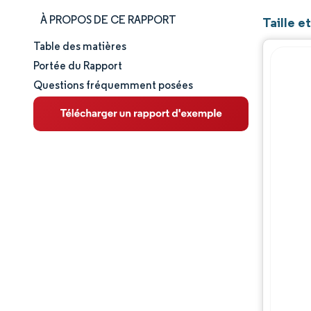
À PROPOS DE CE RAPPORT
Taille e
Table des matières
Taille et part de marché
Portée du Rapport
Questions fréquemment posées
Analyse du marché
Tendances et perspectives
Analyse des segments
Analyse des segments 2
Analyse des segments 3
Analyse géographique
Paysage concurrentiel