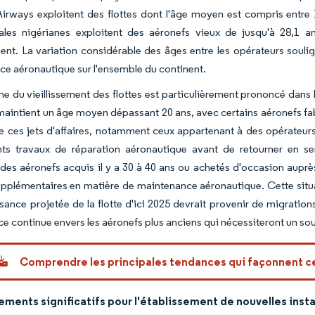
irways exploitent des flottes dont l'âge moyen est compris entre 
les nigérianes exploitent des aéronefs vieux de jusqu'à 28,1 ans
nt. La variation considérable des âges entre les opérateurs soulig
e aéronautique sur l'ensemble du continent.
e du vieillissement des flottes est particulièrement prononcé dans le s
 maintient un âge moyen dépassant 20 ans, avec certains aéronefs fa
ces jets d'affaires, notamment ceux appartenant à des opérateurs 
ts travaux de réparation aéronautique avant de retourner en serv
 des aéronefs acquis il y a 30 à 40 ans ou achetés d'occasion auprè
pplémentaires en matière de maintenance aéronautique. Cette situat
ssance projetée de la flotte d'ici 2025 devrait provenir de migratio
 continue envers les aéronefs plus anciens qui nécessiteront un so
Comprendre les principales tendances qui façonnent 
ements significatifs pour l'établissement de nouvelles inst