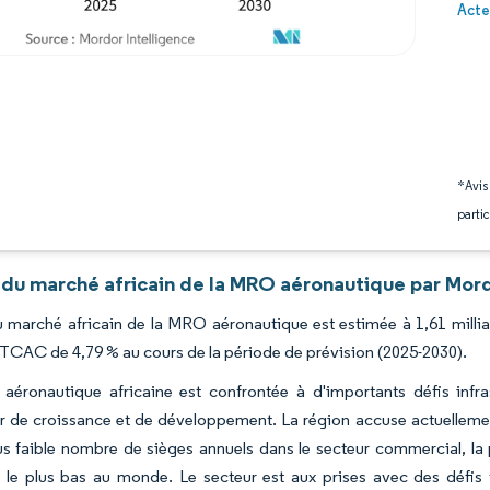
Image 
Acte
*Avis
partic
 du marché africain de la MRO aéronautique par Mord
du marché africain de la MRO aéronautique est estimée à 1,61 millia
 TCAC de 4,79 % au cours de la période de prévision (2025-2030).
e aéronautique africaine est confrontée à d'importants défis infra
 de croissance et de développement. La région accuse actuellement
us faible nombre de sièges annuels dans le secteur commercial, l
s le plus bas au monde. Le secteur est aux prises avec des défi