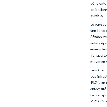
déficient
opérationn
durable.
Le paysage
une forte 
African Ai
autres opé
envers le
transporte
moyenne m
Les récent
des infras
49,2 % en 
enregistré
de transpo
MRO aéron