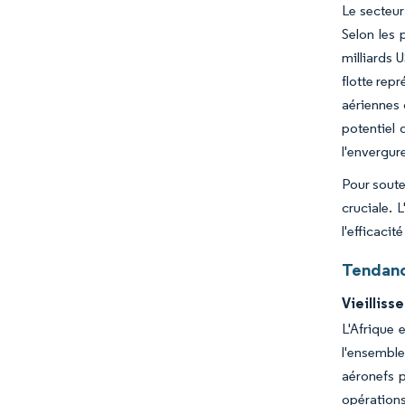
Le secteur
Selon les 
milliards 
flotte rep
aériennes 
potentiel 
l'envergur
Pour soute
cruciale. 
l'efficaci
Tendanc
Vieilliss
L'Afrique 
l'ensemble
aéronefs p
opérations