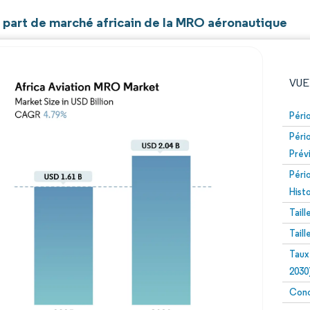
t part de marché africain de la MRO aéronautique
VUE
Péri
Péri
Prév
Péri
Hist
Tail
Image © Mordor Intelligence. La réutilisation nécessite un
Tail
Taux
2030
Conc