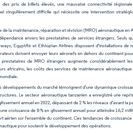
e, des prix de billets élevés, une mauvaise connectivité régiona
el singulièrement difficile qui nécessite une intervention straté
 de la maintenance, réparation et révision (MRO) aéronautique en Af
dépendance envers les prestataires de services étrangers. Seuls q
rways, EgyptAir et Ethiopian Airlines disposent d'installations de 
rateurs doivent envoyer leurs aéronefs en dehors du continent po
s prestataires de MRO étrangers augmente considérablement les 
urs africains, les coûts des services de maintenance aéronautique
ondiale.
s développements du marché témoignent d'une dynamique croissante 
tructures. Le secteur aéronautique tanzanien a enregistré une repr
glissement annuel en 2022, dépassant de 2 % les niveaux d'avant la 
 une croissance de 8 % en glissement annuel pour atteindre 16,2 mil
rt aérien sur l'ensemble du continent. Ces tendances de croissance 
autique pour soutenir le développement des opérations.