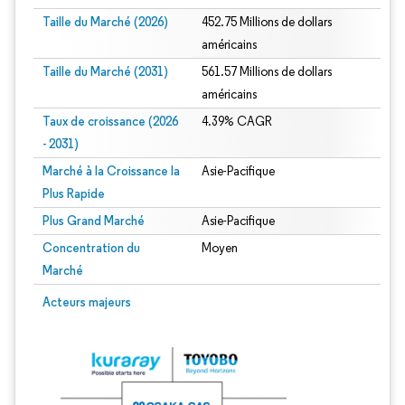
Taille du Marché (2026)
452.75 Millions de dollars
américains
Taille du Marché (2031)
561.57 Millions de dollars
américains
Taux de croissance (2026
4.39% CAGR
- 2031)
Marché à la Croissance la
Asie-Pacifique
Plus Rapide
Plus Grand Marché
Asie-Pacifique
Concentration du
Moyen
Marché
Image © Mordor Intelligence. La réutilisation nécessite une attribution sous CC 
Acteurs majeurs