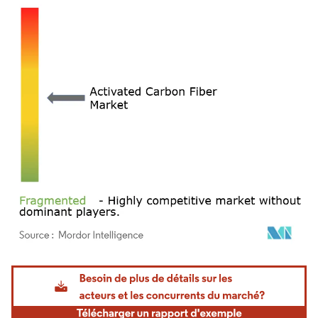
Image © Mordor Intelligence. La réutilisation nécessite une attribution sous CC BY 4.