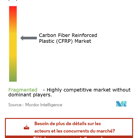
Image © Mordor Intelligence. La réutilisation nécessite une attribution sous CC BY 4.