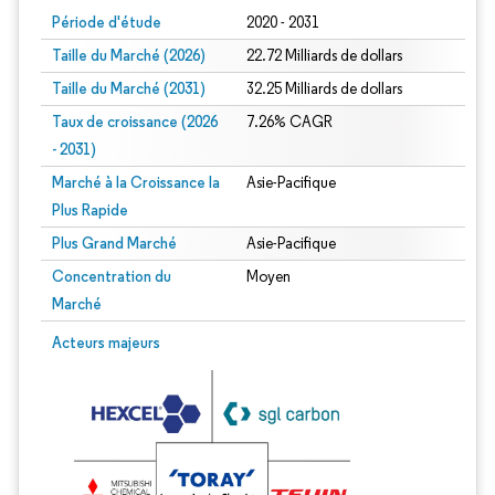
Période d'étude
2020 - 2031
Taille du Marché (2026)
22.72 Milliards de dollars
Taille du Marché (2031)
32.25 Milliards de dollars
Taux de croissance (2026
7.26% CAGR
- 2031)
Marché à la Croissance la
Asie-Pacifique
Plus Rapide
Plus Grand Marché
Asie-Pacifique
Concentration du
Moyen
Marché
Image © Mordor Intelligence. La réutilisation nécessite une attribution sous CC 
Acteurs majeurs