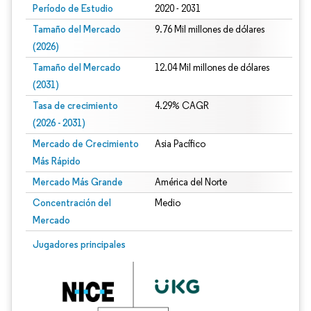
Período de Estudio
2020 - 2031
Tamaño del Mercado
9.76 Mil millones de dólares
(2026)
Tamaño del Mercado
12.04 Mil millones de dólares
(2031)
Tasa de crecimiento
4.29% CAGR
(2026 - 2031)
Mercado de Crecimiento
Asia Pacífico
Más Rápido
Mercado Más Grande
América del Norte
Concentración del
Medio
Mercado
Imagen © Mordor Intelligence. El uso requiere atribución según CC BY 4.0.
Jugadores principales