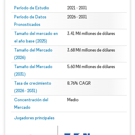
Período de Estudio
2021 - 2031
Período de Datos
2026 - 2031
Pronosticados
Tamaño del mercado en
3.41 Mil millones de dólares
el año base (2025)
Tamaño del Mercado
3.68 Mil millones de dólares
(2026)
Tamaño del Mercado
5.60 Mil millones de dólares
(2031)
Tasa de crecimiento
8.76% CAGR
(2026 - 2031)
Concentración del
Medio
Mercado
Imagen © Mordor Intelligence. El uso requiere atribución según CC BY 4.0.
Jugadores principales