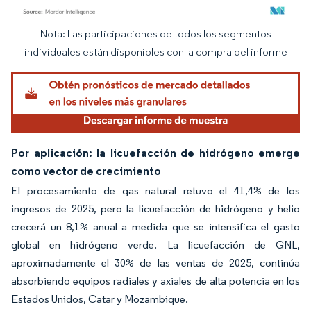
Nota: Las participaciones de todos los segmentos
Imagen © Mordor Intelligence. El uso requiere atribución según CC BY 4.0.
individuales están disponibles con la compra del informe
Por aplicación: la licuefacción de hidrógeno emerge
como vector de crecimiento
El procesamiento de gas natural retuvo el 41,4% de los
ingresos de 2025, pero la licuefacción de hidrógeno y helio
crecerá un 8,1% anual a medida que se intensifica el gasto
global en hidrógeno verde. La licuefacción de GNL,
aproximadamente el 30% de las ventas de 2025, continúa
absorbiendo equipos radiales y axiales de alta potencia en los
Estados Unidos, Catar y Mozambique.