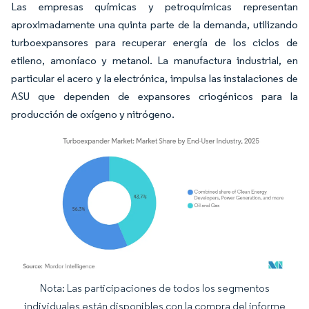
Las empresas químicas y petroquímicas representan
aproximadamente una quinta parte de la demanda, utilizando
turboexpansores para recuperar energía de los ciclos de
etileno, amoníaco y metanol. La manufactura industrial, en
particular el acero y la electrónica, impulsa las instalaciones de
ASU que dependen de expansores criogénicos para la
producción de oxígeno y nitrógeno.
Nota: Las participaciones de todos los segmentos
Imagen © Mordor Intelligence. El uso requiere atribución según CC BY 4.0.
individuales están disponibles con la compra del informe