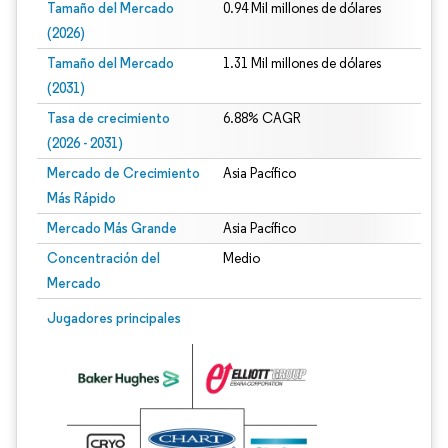
Tamaño del Mercado
0.94 Mil millones de dólares
(2026)
Tamaño del Mercado
1.31 Mil millones de dólares
(2031)
Tasa de crecimiento
6.88% CAGR
(2026 - 2031)
Mercado de Crecimiento
Asia Pacífico
Más Rápido
Mercado Más Grande
Asia Pacífico
Concentración del
Medio
Mercado
Imagen © Mordor Intelligence. El uso requiere atribución según CC BY 4.0.
Jugadores principales