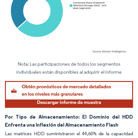
Nota: Las participaciones de todos los segmentos
Imagen © Mordor Intelligence. El uso requiere atribución según CC BY 4.0.
individuales están disponibles al adquirir el informe
Por Tipo de Almacenamiento: El Dominio del HDD
Enfrenta una Inflexión del Almacenamiento Flash
Las matrices HDD suministraron el 44,60% de la capacidad