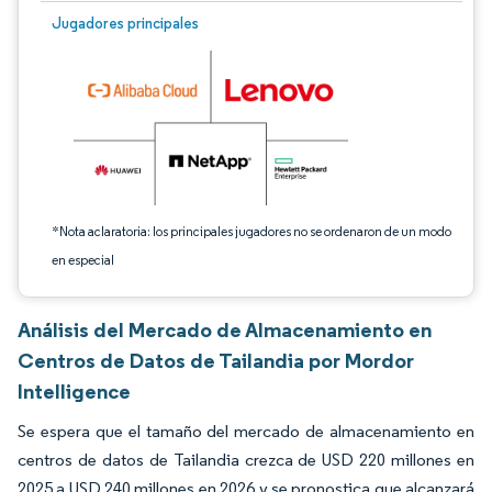
Imagen © Mordor Intelligence. El uso requiere atribución según CC BY 4.0.
Jugadores principales
*Nota aclaratoria: los principales jugadores no se ordenaron de un modo
en especial
Análisis del Mercado de Almacenamiento en
Centros de Datos de Tailandia por Mordor
Intelligence
Se espera que el tamaño del mercado de almacenamiento en
centros de datos de Tailandia crezca de USD 220 millones en
2025 a USD 240 millones en 2026 y se pronostica que alcanzará