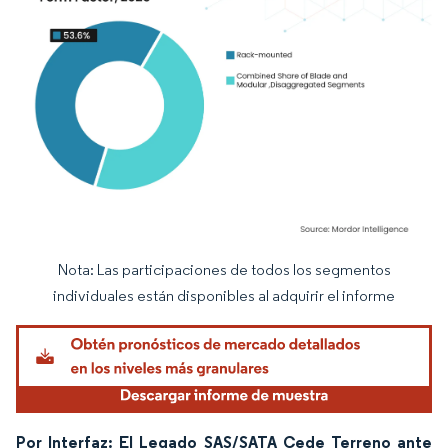
Nota: Las participaciones de todos los segmentos
Imagen © Mordor Intelligence. El uso requiere atribución según CC BY 4.0.
individuales están disponibles al adquirir el informe
Por Interfaz: El Legado SAS/SATA Cede Terreno ante