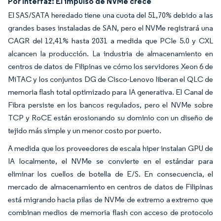
Por Interfaz: El impulso de NVMe crece
El SAS/SATA heredado tiene una cuota del 51,70% debido a las
grandes bases instaladas de SAN, pero el NVMe registrará una
CAGR del 12,41% hasta 2031 a medida que PCIe 5.0 y CXL
alcancen la producción. La industria de almacenamiento en
centros de datos de Filipinas ve cómo los servidores Xeon 6 de
MiTAC y los conjuntos DG de Cisco-Lenovo liberan el QLC de
memoria flash total optimizado para IA generativa. El Canal de
Fibra persiste en los bancos regulados, pero el NVMe sobre
TCP y RoCE están erosionando su dominio con un diseño de
tejido más simple y un menor costo por puerto.
A medida que los proveedores de escala hiper instalan GPU de
IA localmente, el NVMe se convierte en el estándar para
eliminar los cuellos de botella de E/S. En consecuencia, el
mercado de almacenamiento en centros de datos de Filipinas
está migrando hacia pilas de NVMe de extremo a extremo que
combinan medios de memoria flash con acceso de protocolo