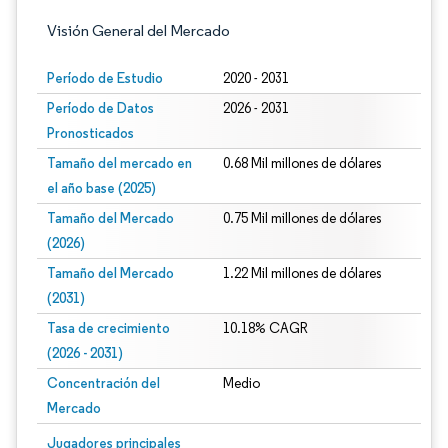
Visión General del Mercado
Período de Estudio
2020 - 2031
Período de Datos
2026 - 2031
Pronosticados
Tamaño del mercado en
0.68 Mil millones de dólares
el año base (2025)
Tamaño del Mercado
0.75 Mil millones de dólares
(2026)
Tamaño del Mercado
1.22 Mil millones de dólares
(2031)
Tasa de crecimiento
10.18% CAGR
(2026 - 2031)
Concentración del
Medio
Mercado
Imagen © Mordor Intelligence. El uso requiere atribución según CC BY 4.0.
Jugadores principales