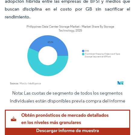
adopción híbrida entre las empresas de BFSI y medios que
buscan disciplina en el costo por GB sin sacrificar el
rendimiento.
Nota: Las cuotas de segmento de todos los segmentos
Imagen © Mordor Intelligence. El uso requiere atribución según CC BY 4.0.
individuales están disponibles previa compra del informe