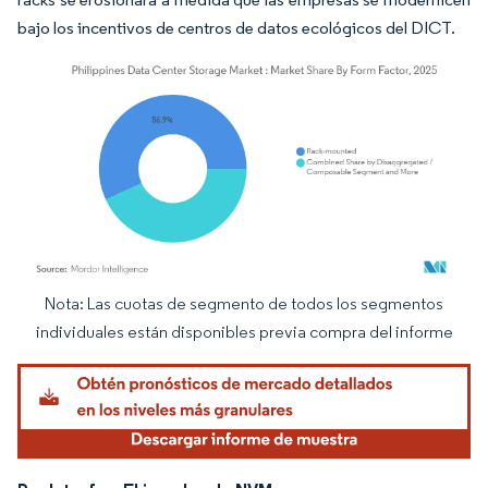
bajo los incentivos de centros de datos ecológicos del DICT.
Nota: Las cuotas de segmento de todos los segmentos
Imagen © Mordor Intelligence. El uso requiere atribución según CC BY 4.0.
individuales están disponibles previa compra del informe