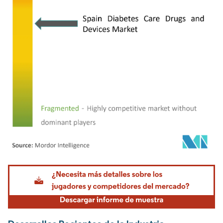
Imagen © Mordor Intelligence. El uso requiere atribución según CC BY 4.0.