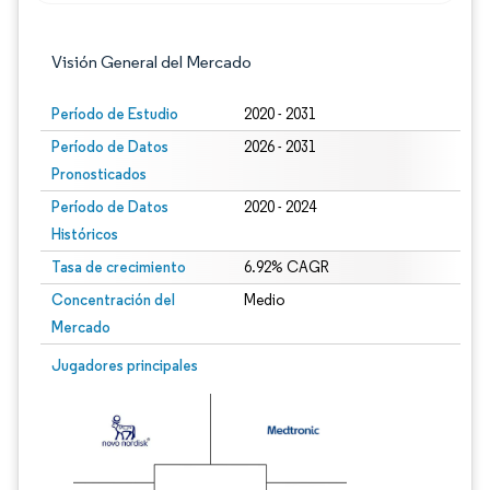
Visión General del Mercado
Período de Estudio
2020 - 2031
Período de Datos
2026 - 2031
Pronosticados
Período de Datos
2020 - 2024
Históricos
Tasa de crecimiento
6.92% CAGR
Concentración del
Medio
Mercado
Imagen © Mordor Intelligence. El uso requiere atribución según CC BY 4.0.
Jugadores principales