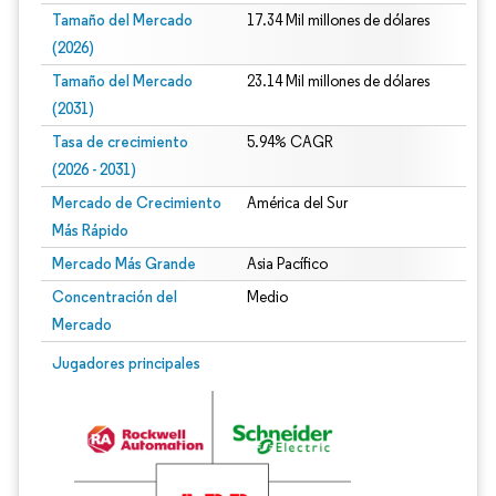
Tamaño del Mercado
17.34 Mil millones de dólares
(2026)
Tamaño del Mercado
23.14 Mil millones de dólares
(2031)
Tasa de crecimiento
5.94% CAGR
(2026 - 2031)
Mercado de Crecimiento
América del Sur
Más Rápido
Mercado Más Grande
Asia Pacífico
Concentración del
Medio
Mercado
Imagen © Mordor Intelligence. El uso requiere atribución según CC BY 4.0.
Jugadores principales