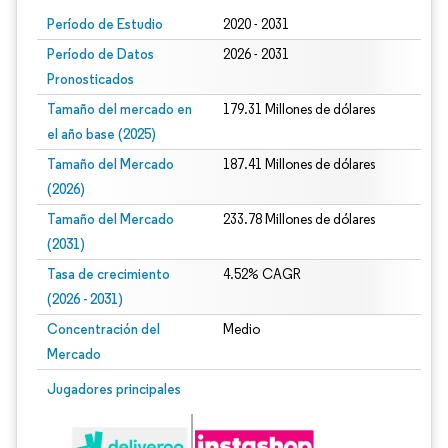
Período de Estudio
2020 - 2031
Período de Datos
2026 - 2031
Pronosticados
Tamaño del mercado en
179.31 Millones de dólares
el año base (2025)
Tamaño del Mercado
187.41 Millones de dólares
(2026)
Tamaño del Mercado
233.78 Millones de dólares
(2031)
Tasa de crecimiento
4.52% CAGR
(2026 - 2031)
Concentración del
Medio
Mercado
Imagen © Mordor Intelligence. El uso requiere atribución según CC BY 4.0.
Jugadores principales