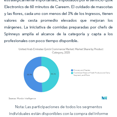
Electronics de 60 minutos de Careem. El cuidado de mascotas
y las flores, cada uno con menos del 3% de los ingresos, tienen
valores de cesta promedio elevados que mejoran los
márgenes. La iniciativa de comidas preparadas por chefs de
Spinneys amplía el alcance de la categoría y capta a los
profesionales con poco tiempo disponible.
Nota: Las participaciones de todos los segmentos
Imagen © Mordor Intelligence. El uso requiere atribución según CC BY 4.0.
individuales están disponibles con la compra del informe