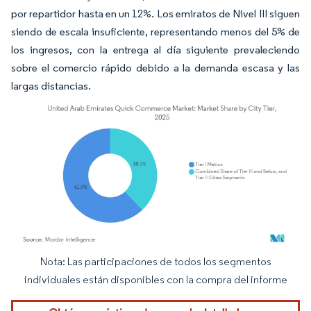
por repartidor hasta en un 12%. Los emiratos de Nivel III siguen
siendo de escala insuficiente, representando menos del 5% de
los ingresos, con la entrega al día siguiente prevaleciendo
sobre el comercio rápido debido a la demanda escasa y las
largas distancias.
Nota: Las participaciones de todos los segmentos
Imagen © Mordor Intelligence. El uso requiere atribución según CC BY 4.0.
individuales están disponibles con la compra del informe