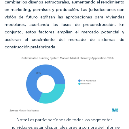
cambiar los diseños estructurales, aumentando el rendimiento
en marketing, permisos y producción. Las jurisdicciones con
visión de futuro agilizan las aprobaciones para viviendas
modulares, acortando las fases de preconstrucción. En
conjunto, estos factores amplían el mercado potencial y
aceleran el crecimiento del mercado de sistemas de
construcción prefabricada.
Nota: Las participaciones de todos los segmentos
Imagen © Mordor Intelligence. El uso requiere atribución según CC BY 4.0.
individuales están disponibles previa compra del informe