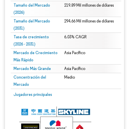
Tamaño del Mercado
219.89 Mil millones de dólares
(2026)
Tamaño del Mercado
294.66 Mil millones de dólares
(2031)
Tasa de crecimiento
6.03% CAGR
(2026 - 2031)
Mercado de Crecimiento
Asia Pacífico
Más Rápido
Mercado Más Grande
Asia Pacífico
Concentración del
Medio
Mercado
Imagen © Mordor Intelligence. El uso requiere atribución según CC BY 4.0.
Jugadores principales