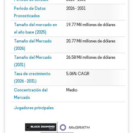
Período de Datos
2026 - 2031
Pronosticados
Tamaño del mercado en
19.77 Mil millones de dólares
el año base (2025)
Tamaño del Mercado
20.77 Mil millones de dólares
(2026)
Tamaño del Mercado
26.58 Mil millones de dólares
(2031)
Tasa de crecimiento
5.06% CAGR
(2026 - 2031)
Concentración del
Medio
Mercado
Imagen © Mordor Intelligence. El uso requiere atribución según CC BY 4.0.
Jugadores principales