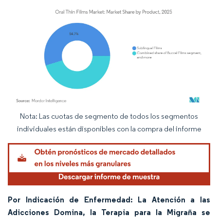
Nota: Las cuotas de segmento de todos los segmentos
Imagen © Mordor Intelligence. El uso requiere atribución según CC BY 4.0.
individuales están disponibles con la compra del informe
Por Indicación de Enfermedad: La Atención a las
Adicciones Domina, la Terapia para la Migraña se