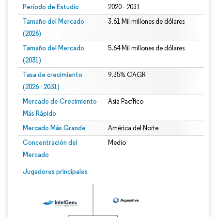
Período de Estudio
2020 - 2031
Tamaño del Mercado
3.61 Mil millones de dólares
(2026)
Tamaño del Mercado
5.64 Mil millones de dólares
(2031)
Tasa de crecimiento
9.35% CAGR
(2026 - 2031)
Mercado de Crecimiento
Asia Pacífico
Más Rápido
Mercado Más Grande
América del Norte
Concentración del
Medio
Mercado
Imagen © Mordor Intelligence. El uso requiere atribución según CC BY 4.0.
Jugadores principales