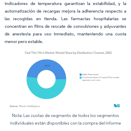
indicadores de temperatura garantizan la estabilidad, y la
automatización de recargas mejora la adherencia respecto a
las recogidas en tienda. Las farmacias hospitalarias se
concentran en films de rescate de convulsiones y adyuvantes
de anestesia para uso inmediato, manteniendo una cuota
menor pero estable.
Nota: Las cuotas de segmento de todos los segmentos
Imagen © Mordor Intelligence. El uso requiere atribución según CC BY 4.0.
individuales están disponibles con la compra del informe