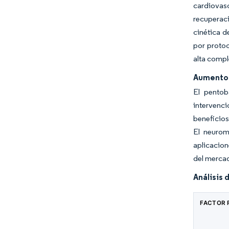
cardiovas
recuperac
cinética d
por protoc
alta compl
Aumento 
El pentob
intervenc
beneficios
El neurom
aplicacion
del mercad
Análisis 
FACTOR 