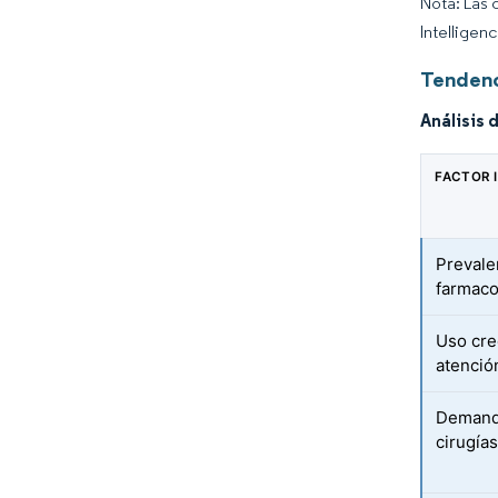
Nota: Las 
Intelligen
Tendenc
Análisis 
FACTOR 
Prevale
farmaco
Uso cre
atenció
Demanda
cirugía