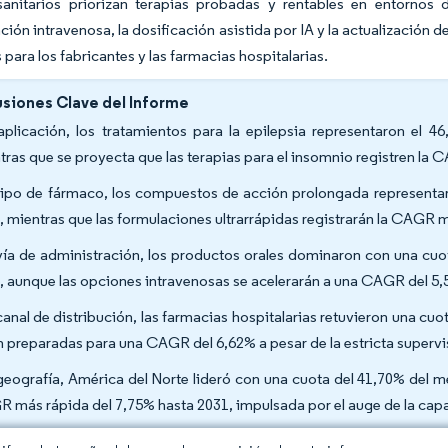
sanitarios priorizan terapias probadas y rentables en entornos
ción intravenosa, la dosificación asistida por IA y la actualización
 para los fabricantes y las farmacias hospitalarias.
siones Clave del Informe
aplicación, los tratamientos para la epilepsia representaron el 
tras que se proyecta que las terapias para el insomnio registren la 
tipo de fármaco, los compuestos de acción prolongada representar
, mientras que las formulaciones ultrarrápidas registrarán la CAGR m
vía de administración, los productos orales dominaron con una cuo
, aunque las opciones intravenosas se acelerarán a una CAGR del 5
canal de distribución, las farmacias hospitalarias retuvieron una cuo
n preparadas para una CAGR del 6,62% a pesar de la estricta supervi
geografía, América del Norte lideró con una cuota del 41,70% del m
 más rápida del 7,75% hasta 2031, impulsada por el auge de la capa