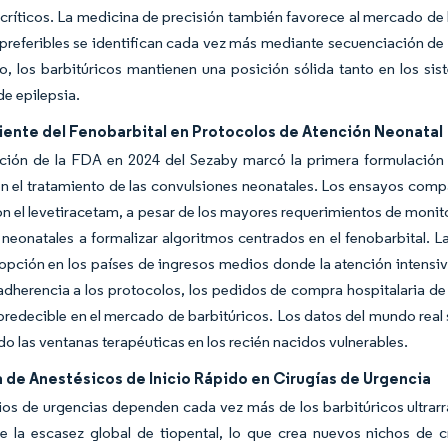
críticos. La medicina de precisión también favorece al mercado de 
preferibles se identifican cada vez más mediante secuenciación d
o, los barbitúricos mantienen una posición sólida tanto en los si
de epilepsia.
iente del Fenobarbital en Protocolos de Atención Neonatal
ción de la FDA en 2024 del Sezaby marcó la primera formulación 
n el tratamiento de las convulsiones neonatales. Los ensayos compa
on el levetiracetam, a pesar de los mayores requerimientos de monito
 neonatales a formalizar algoritmos centrados en el fenobarbital. L
opción en los países de ingresos medios donde la atención intens
adherencia a los protocolos, los pedidos de compra hospitalaria de
edecible en el mercado de barbitúricos. Los datos del mundo real 
ndo las ventanas terapéuticas en los recién nacidos vulnerables.
de Anestésicos de Inicio Rápido en Cirugías de Urgencia
ios de urgencias dependen cada vez más de los barbitúricos ultrar
e la escasez global de tiopental, lo que crea nuevos nichos de c