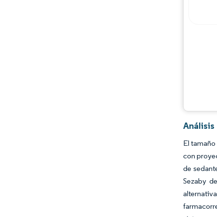
Análisi
El tamaño 
con proye
de sedante
Sezaby de
alternati
farmacorr