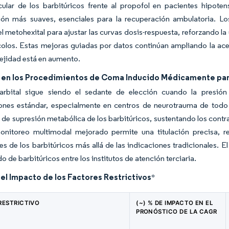
cular de los barbitúricos frente al propofol en pacientes hipote
ión más suaves, esenciales para la recuperación ambulatoria. Lo
el metohexital para ajustar las curvas dosis-respuesta, reforzando la
olos. Estas mejoras guiadas por datos continúan ampliando la ace
ejidad está en aumento.
en los Procedimientos de Coma Inducido Médicamente par
arbital sigue siendo el sedante de elección cuando la presión 
iones estándar, especialmente en centros de neurotrauma de todo
 de supresión metabólica de los barbitúricos, sustentando los contra
onitoreo multimodal mejorado permite una titulación precisa, r
es de los barbitúricos más allá de las indicaciones tradicionales.
o de barbitúricos entre los institutos de atención terciaria.
del Impacto de los Factores Restrictivos
*
RESTRICTIVO
(~) % DE IMPACTO EN EL
PRONÓSTICO DE LA CAGR