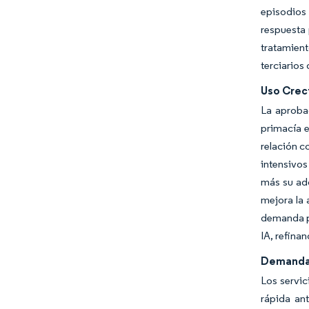
episodios 
respuesta 
tratamient
terciarios 
Uso Crec
La aproba
primacía e
relación c
intensivos
más su ad
mejora la 
demanda pr
IA, refina
Demanda 
Los servic
rápida ant