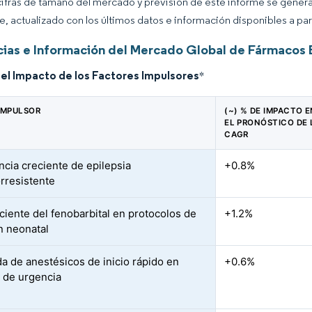
cifras de tamaño del mercado y previsión de este informe se gener
ce, actualizado con los últimos datos e información disponibles a par
ias e Información del Mercado Global de Fármacos B
del Impacto de los Factores Impulsores
*
IMPULSOR
(~) % DE IMPACTO E
EL PRONÓSTICO DE 
CAGR
ncia creciente de epilepsia
+0.8%
rresistente
ciente del fenobarbital en protocolos de
+1.2%
n neonatal
 de anestésicos de inicio rápido en
+0.6%
s de urgencia