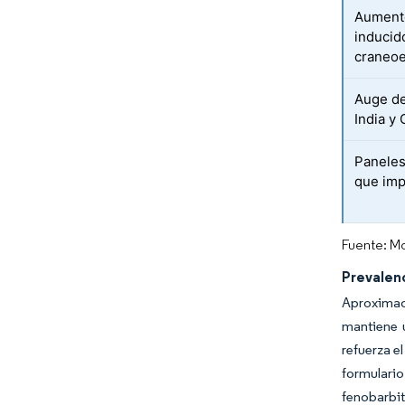
Aumento
inducid
craneoe
Auge de
India y
Paneles
que imp
Fuente: Mo
Prevalen
Aproximada
mantiene u
refuerza e
formulario
fenobarbit