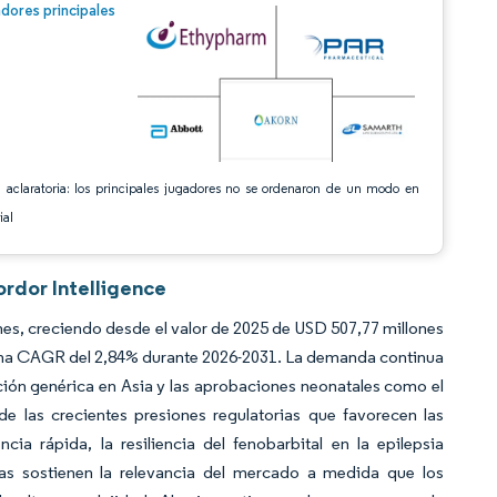
n © Mordor Intelligence. El uso requiere atribución según CC BY 4.0.
dores principales
 aclaratoria: los principales jugadores no se ordenaron de un modo en
ial
ordor Intelligence
es, creciendo desde el valor de 2025 de USD 507,77 millones
una CAGR del 2,84% durante 2026-2031. La demanda continua
cción genérica en Asia y las aprobaciones neonatales como el
 las crecientes presiones regulatorias que favorecen las
ia rápida, la resiliencia del fenobarbital en la epilepsia
idas sostienen la relevancia del mercado a medida que los