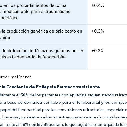
 en los procedimientos de coma
+0.4%
o médicamente para el traumatismo
ncefálico
 la producción genérica de bajo costo en
+0.3%
 China
 de detección de fármacos guiados por IA
+0.2%
ulsan la demanda de fenobarbital
rdor Intelligence
cia Creciente de Epilepsia Farmacorresistente
mente el 30% de los pacientes con epilepsia siguen siendo refracta
na base de demanda confiable para el fenobarbital y los compuest
l papel del fenobarbital para las convulsiones refractarias, especial
. Los ensayos aleatorizados muestran una ausencia de convulsiones 
al frente al 28% con levetiracetam, lo que agudiza el enfoque de lo