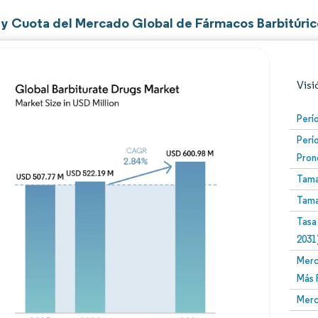
y Cuota del Mercado Global de Fármacos Barbitúric
Visi
Perí
Perí
Pron
Tama
Tama
Tasa
Imagen © Mordor Intelligence. El uso requiere atribució
2031
Merc
Más 
Merc