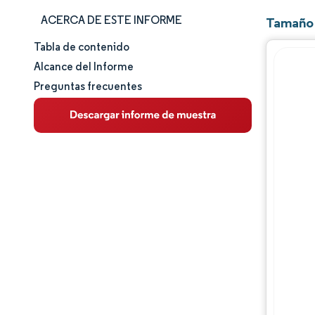
ACERCA DE ESTE INFORME
Tamaño 
Tabla de contenido
Tamaño y cuota de mercado
Alcance del Informe
Preguntas frecuentes
Análisis de mercado
Tendencias e ideas
Análisis de segmentos
Análisis geográfico
Panorama competitivo
Jugadores principales
Desarrollos de la industria