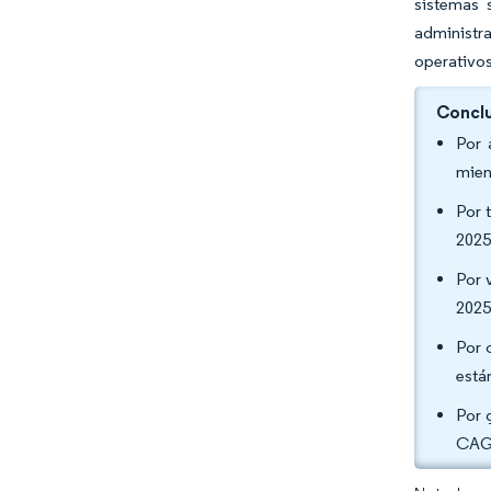
sistemas 
administra
operativos
Conclu
Por 
mien
Por 
2025
Por 
2025
Por 
está
Por 
CAGR