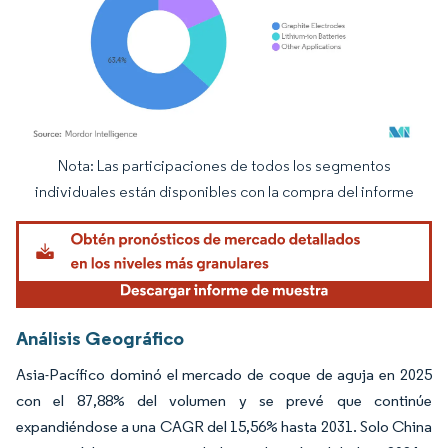
Nota: Las participaciones de todos los segmentos
Imagen © Mordor Intelligence. El uso requiere atribución según CC BY 4.0.
individuales están disponibles con la compra del informe
Análisis Geográfico
Asia-Pacífico dominó el mercado de coque de aguja en 2025
con el 87,88% del volumen y se prevé que continúe
expandiéndose a una CAGR del 15,56% hasta 2031. Solo China