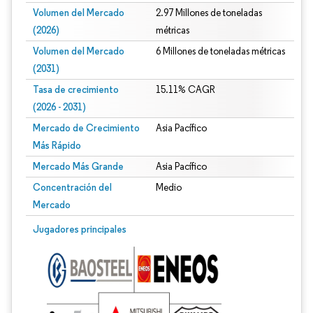
Volumen del Mercado
2.97 Millones de toneladas
(2026)
métricas
Volumen del Mercado
6 Millones de toneladas métricas
(2031)
Tasa de crecimiento
15.11% CAGR
(2026 - 2031)
Mercado de Crecimiento
Asia Pacífico
Más Rápido
Mercado Más Grande
Asia Pacífico
Concentración del
Medio
Mercado
Imagen © Mordor Intelligence. El uso requiere atribución según CC BY 4.0.
Jugadores principales