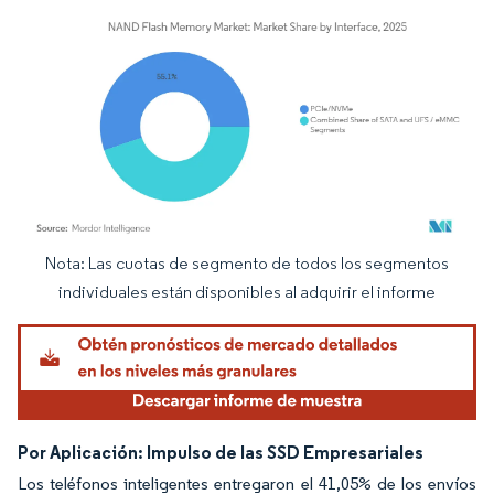
Nota: Las cuotas de segmento de todos los segmentos
Imagen © Mordor Intelligence. El uso requiere atribución según CC BY 4.0.
individuales están disponibles al adquirir el informe
Por Aplicación: Impulso de las SSD Empresariales
Los teléfonos inteligentes entregaron el 41,05% de los envíos