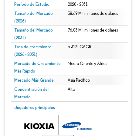
Período de Estudio
2020 - 2031
Tamaño del Mercado
58.69 Mil millones de dólares
(2026)
Tamaño del Mercado
76.03 Mil millones de dólares
(2031)
Tasa de crecimiento
5.32% CAGR
(2026 - 2031)
Mercado de Crecimiento
Medio Oriente y África
Más Rápido
Mercado Más Grande
Asia Pacífico
Concentración del
Alto
Mercado
Imagen © Mordor Intelligence. El uso requiere atribución según CC BY 4.0.
Jugadores principales