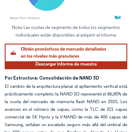
Nota: Las cuotas de segmento de todos los segmentos
Imagen © Mordor Intelligence. El uso requiere atribución según CC BY 4.0.
individuales están disponibles al adquirir el informe
Por Estructura: Consolidación de NAND 3D
El cambio de la arquitectura planar al apilamiento vertical está
prácticamente completo: la NAND 3D representó el 86,85% de
la cuota del mercado de memoria flash NAND en 2025. Los
avances en el número de capas, como la TLC de 321 capas
comercial de SK Hynix y la V-NAND de más de 400 capas de
Samsung, señalan un escalado seguro más allá del umbral de