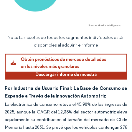
Nota: Las cuotas de todos los segmentos individuales están
Imagen © Mordor Intelligence. El uso requiere atribución según CC BY 4.0.
disponibles al adquirir el informe
Por Industria de Usuario Final: La Base de Consumo se
Expande a Través de la Innovación Automotriz
La electrónica de consumo retuvo el 45,90% de los ingresos de
2025, aunque la CAGR del 12,35% del sector automotriz eleva
agudamente su contribución al tamaño del mercado de CI de
Memoria hasta 2031. Se prevé que los vehículos contengan 278