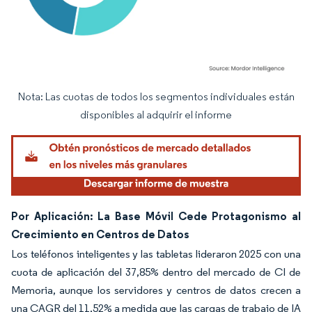
Nota: Las cuotas de todos los segmentos individuales están
Imagen © Mordor Intelligence. El uso requiere atribución según CC BY 4.0.
disponibles al adquirir el informe
Por Aplicación: La Base Móvil Cede Protagonismo al
Crecimiento en Centros de Datos
Los teléfonos inteligentes y las tabletas lideraron 2025 con una
cuota de aplicación del 37,85% dentro del mercado de CI de
Memoria, aunque los servidores y centros de datos crecen a
una CAGR del 11,52% a medida que las cargas de trabajo de IA