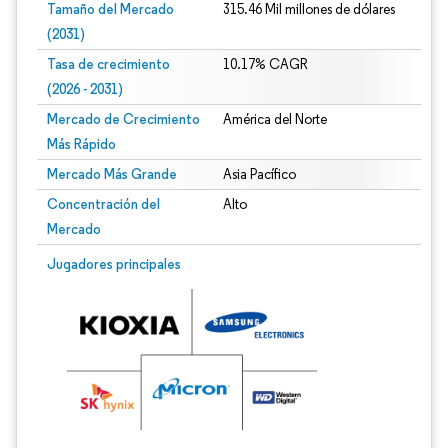
Tamaño del Mercado
315.46 Mil millones de dólares
(2031)
Tasa de crecimiento
10.17% CAGR
(2026 - 2031)
Mercado de Crecimiento
América del Norte
Más Rápido
Mercado Más Grande
Asia Pacífico
Concentración del
Alto
Mercado
Imagen © Mordor Intelligence. El uso requiere atribución según CC BY 4.0.
Jugadores principales