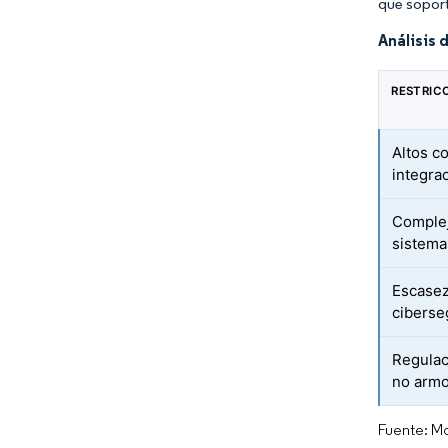
que soport
Análisis 
RESTRIC
Altos c
integra
Complej
sistema
Escasez
ciberse
Regulac
no arm
Fuente: Mo