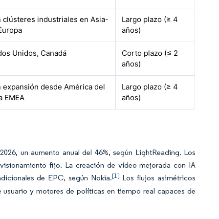
 clústeres industriales en Asia-
Largo plazo (≥ 4
 Europa
años)
ados Unidos, Canadá
Corto plazo (≤ 2
años)
n expansión desde América del
Largo plazo (≥ 4
ia EMEA
años)
n 2026, un aumento anual del 46%, según LightReading. Los
ovisionamiento fijo. La creación de vídeo mejorada con IA
[1]
adicionales de EPC, según Nokia.
Los flujos asimétricos
de usuario y motores de políticas en tiempo real capaces de