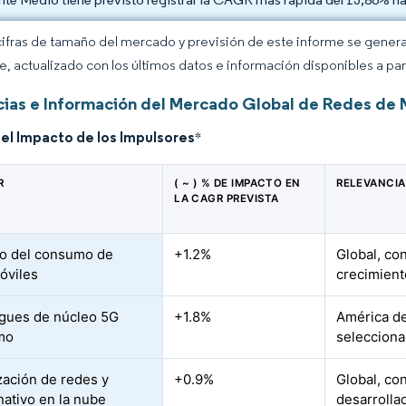
cifras de tamaño del mercado y previsión de este informe se gener
ce, actualizado con los últimos datos e información disponibles a par
ias e Información del Mercado Global de Redes de 
del Impacto de los Impulsores
*
R
( ~ ) % DE IMPACTO EN
RELEVANCIA
LA CAGR PREVISTA
o del consumo de
+1.2%
Global, con
óviles
crecimient
gues de núcleo 5G
+1.8%
América de
mo
selecciona
ización de redes y
+0.9%
Global, co
nativo en la nube
desarrolla