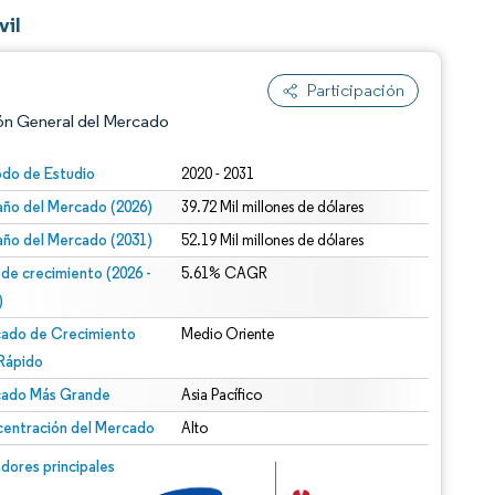
vil
Participación
ón General del Mercado
odo de Estudio
2020 - 2031
ño del Mercado (2026)
39.72 Mil millones de dólares
ño del Mercado (2031)
52.19 Mil millones de dólares
 de crecimiento (2026 -
5.61% CAGR
)
ado de Crecimiento
Medio Oriente
n según CC BY 4.0.
Rápido
ado Más Grande
Asia Pacífico
entración del Mercado
Alto
n © Mordor Intelligence. El uso requiere atribución según CC BY 4.0.
dores principales