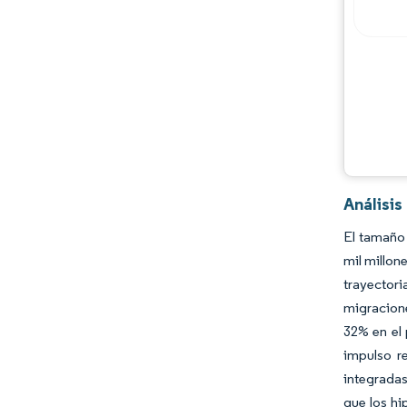
Análisi
El tamaño 
mil millon
trayector
migracione
32% en el 
impulso r
integradas
que los hi