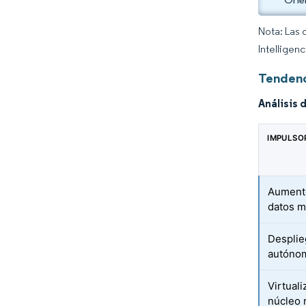
Nota: Las 
Intelligen
Tendenc
Análisis 
IMPULSO
Aument
datos m
Desplie
autóno
Virtual
núcleo 