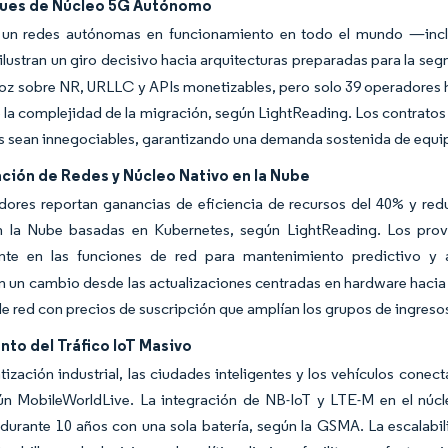
ues de Núcleo 5G Autónomo
 un redes autónomas en funcionamiento en todo el mundo —inclu
lustran un giro decisivo hacia arquitecturas preparadas para la se
Voz sobre NR, URLLC y APIs monetizables, pero solo 39 operadores 
 la complejidad de la migración, según LightReading. Los contratos
 sean innegociables, garantizando una demanda sostenida de equip
ación de Redes y Núcleo Nativo en la Nube
dores reportan ganancias de eficiencia de recursos del 40% y re
n la Nube basadas en Kubernetes, según LightReading. Los prov
nte en las funciones de red para mantenimiento predictivo y 
 un cambio desde las actualizaciones centradas en hardware hacia
de red con precios de suscripción que amplían los grupos de ingres
to del Tráfico IoT Masivo
ización industrial, las ciudades inteligentes y los vehículos conect
ún MobileWorldLive. La integración de NB-IoT y LTE-M en el núcl
 durante 10 años con una sola batería, según la GSMA. La escalab