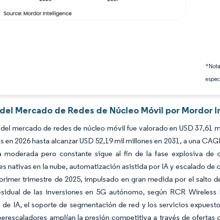
*Nota
espec
s del Mercado de Redes de Núcleo Móvil por Mordor I
del mercado de redes de núcleo móvil fue valorado en USD 37,61 mi
es en 2026 hasta alcanzar USD 52,19 mil millones en 2031, a una CAG
ia moderada pero constante sigue al fin de la fase explosiva de 
s nativas en la nube, automatización asistida por IA y escalado de
primer trimestre de 2025, impulsado en gran medida por el salto d
esidual de las inversiones en 5G autónomo, según RCR Wireless N
 de IA, el soporte de segmentación de red y los servicios expuest
perescaladores amplían la presión competitiva a través de ofertas 