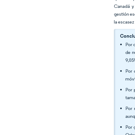
Canadá y 
gestión es
la escasez
Conclu
Por 
de n
9,05
Por 
móvi
Por 
tama
Por 
aunq
Por 
Orie