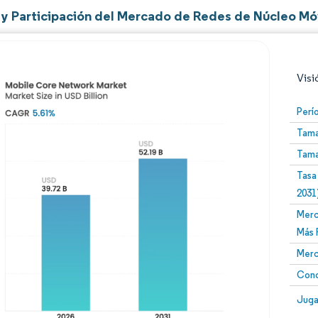
y Participación del Mercado de Redes de Núcleo Mó
Visi
Perí
Tama
Tama
Tasa
2031
Merc
Imagen © Mordor Intelligence. El uso requiere atribució
Más 
Merc
Conc
Image
Juga