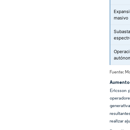
Expansió
masivo
Subasta
espectr
Operaci
autónom
Fuente: Mo
Aumento 
Ericsson 
operadore
generativ
resultante
realizar a