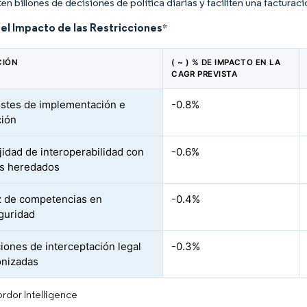
en billones de decisiones de política diarias y faciliten una factura
del Impacto de las Restricciones
*
CIÓN
( ~ ) % DE IMPACTO EN LA
CAGR PREVISTA
ostes de implementación e
-0.8%
ción
idad de interoperabilidad con
-0.6%
s heredados
 de competencias en
-0.4%
guridad
iones de interceptación legal
-0.3%
onizadas
rdor Intelligence