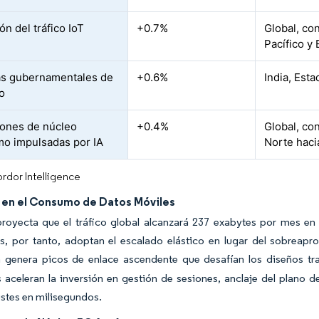
n del tráfico IoT
+0.7%
Global, con
Pacífico y
s gubernamentales de
+0.6%
India, Est
o
ones de núcleo
+0.4%
Global, co
o impulsadas por IA
Norte hac
rdor Intelligence
en el Consumo de Datos Móviles
proyecta que el tráfico global alcanzará 237 exabytes por mes e
s, por tanto, adoptan el escalado elástico en lugar del sobreapr
a genera picos de enlace ascendente que desafían los diseños tr
s aceleran la inversión en gestión de sesiones, anclaje del plano 
justes en milisegundos.