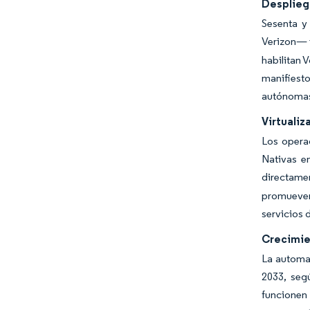
Desplieg
Sesenta y
Verizon— i
habilitan 
manifiesto
autónomas
Virtualiz
Los opera
Nativas e
directame
promueven
servicios 
Crecimien
La automat
2033, seg
funcionen