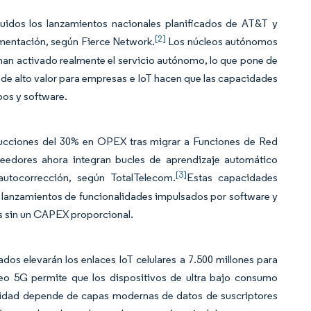
idos los lanzamientos nacionales planificados de AT&T y
[2]
gmentación, según Fierce Network.
Los núcleos autónomos
han activado realmente el servicio autónomo, lo que pone de
 de alto valor para empresas e IoT hacen que las capacidades
os y software.
ducciones del 30% en OPEX tras migrar a Funciones de Red
eedores ahora integran bucles de aprendizaje automático
[3]
autocorrección, según TotalTelecom.
Estas capacidades
 lanzamientos de funcionalidades impulsados por software y
os sin un CAPEX proporcional.
ados elevarán los enlaces IoT celulares a 7.500 millones para
eo 5G permite que los dispositivos de ultra bajo consumo
ilidad depende de capas modernas de datos de suscriptores