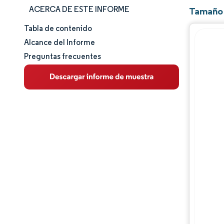
ACERCA DE ESTE INFORME
Tamaño 
Tabla de contenido
Tamaño y cuota de mercado
Alcance del Informe
Preguntas frecuentes
Análisis de mercado
Tendencias e ideas
Análisis de segmentos
Análisis geográfico
Panorama competitivo
Jugadores principales
Desarrollos de la industria