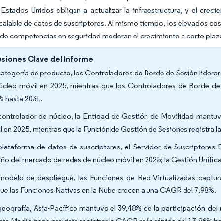
Estados Unidos obligan a actualizar la infraestructura, y el cre
calable de datos de suscriptores. Al mismo tiempo, los elevados cos
 de competencias en seguridad moderan el crecimiento a corto plaz
siones Clave del Informe
categoría de producto, los Controladores de Borde de Sesión liderar
úcleo móvil en 2025, mientras que los Controladores de Borde d
% hasta 2031.
controlador de núcleo, la Entidad de Gestión de Movilidad mantu
l en 2025, mientras que la Función de Gestión de Sesiones registra
plataforma de datos de suscriptores, el Servidor de Suscriptores 
ño del mercado de redes de núcleo móvil en 2025; la Gestión Unifi
modelo de despliegue, las Funciones de Red Virtualizadas captura
ue las Funciones Nativas en la Nube crecen a una CAGR del 7,98%.
geografía, Asia-Pacífico mantuvo el 39,48% de la participación de
nte Medio tiene previsto registrar la CAGR más rápida del 13,86% h