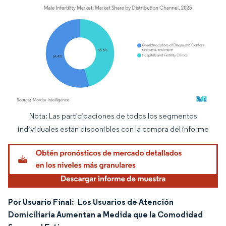
Nota: Las participaciones de todos los segmentos
Imagen © Mordor Intelligence. El uso requiere atribución según CC BY 4.0.
individuales están disponibles con la compra del informe
Por Usuario Final:
Los Usuarios de Atención
Domiciliaria Aumentan a Medida que la Comodidad