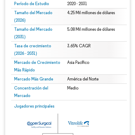
Período de Estudio
2020 - 2031
Tamaño del Mercado
4.25 Mil millones de dólares
(2026)
Tamaño del Mercado
5.08 Mil millones de dólares
(2031)
Tasa de crecimiento
3.65% CAGR
(2026 - 2031)
Mercado de Crecimiento
Asia Pacífico
Más Rápido
Mercado Más Grande
América del Norte
Concentración del
Medio
Mercado
Imagen © Mordor Intelligence. El uso requiere atribución según CC BY 4.0.
Jugadores principales