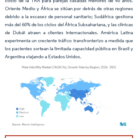
costo de la TRA para parejas casadas menores de 40 años.
Oriente Medio y África se sitúan por detrás de otras regiones
debido a la escasez de personal sanitario; Sudáfrica gestiona
más del 60% de los ciclos del África Subsahariana, y las clínicas
de Dubái atraen a clientes internacionales. América Latina
experimenta un creciente tráfico transfronterizo a medida que
los pacientes sortean la limitada capacidad pública en Brasil y
Argentina viajando a Estados Unidos.
Imagen © Mordor Intelligence. El uso requiere atribución según CC BY 4.0.