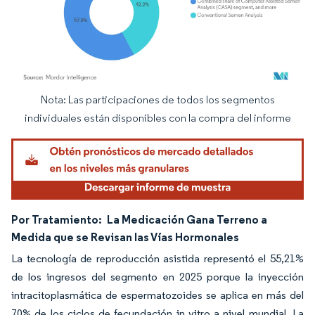
Nota: Las participaciones de todos los segmentos
Imagen © Mordor Intelligence. El uso requiere atribución según CC BY 4.0.
individuales están disponibles con la compra del informe
Por Tratamiento:
La Medicación Gana Terreno a
Medida que se Revisan las Vías Hormonales
La tecnología de reproducción asistida representó el 55,21%
de los ingresos del segmento en 2025 porque la inyección
intracitoplasmática de espermatozoides se aplica en más del
70% de los ciclos de fecundación in vitro a nivel mundial. La