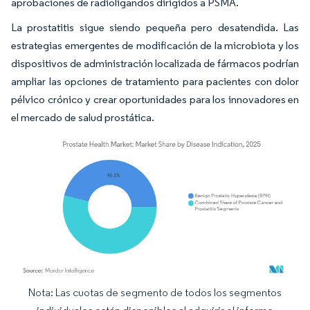
aprobaciones de radioligandos dirigidos a PSMA.
La prostatitis sigue siendo pequeña pero desatendida. Las
estrategias emergentes de modificación de la microbiota y los
dispositivos de administración localizada de fármacos podrían
ampliar las opciones de tratamiento para pacientes con dolor
pélvico crónico y crear oportunidades para los innovadores en
el mercado de salud prostática.
Nota: Las cuotas de segmento de todos los segmentos
Imagen © Mordor Intelligence. El uso requiere atribución según CC BY 4.0.