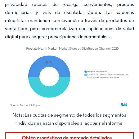
privacidad recetas de recarga convenientes, pruebas
domiciliarias y vías de escalada rápida. Las cadenas
minoristas mantienen su relevancia a través de productos de
venta libre, pero co-comercializan con aplicaciones de salud
digital para asegurar prescripciones incrementales.
Nota: Las cuotas de segmento de todos los segmentos
Imagen © Mordor Intelligence. El uso requiere atribución según CC BY 4.0.
individuales están disponibles al adquirir el informe