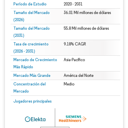
Período de Estudio
2020 - 2031
Tamaño del Mercado
36.01 Mil millones de dólares
(2026)
Tamaño del Mercado
55.8 Mil millones de dólares
(2031)
Tasa de crecimiento
9.18% CAGR
(2026 - 2031)
Mercado de Crecimiento
Asia-Pacífico
Más Rápido
Mercado Más Grande
América del Norte
Concentración del
Medio
Mercado
Imagen © Mordor Intelligence. El uso requiere atribución según CC BY 4.0.
Jugadores principales