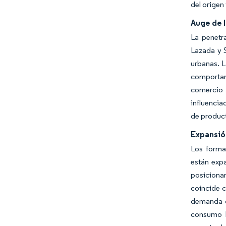
del origen
Auge de 
La penetr
Lazada y 
urbanas. L
comportam
comercio 
influencia
de product
Expansió
Los forma
están expa
posiciona
coincide c
demanda d
consumo h