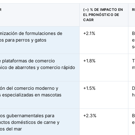
R
(~) % DE IMPACTO EN
R
EL PRONÓSTICO DE
CAGR
ización de formulaciones de
+2.1%
B
os para perros y gatos
e
s
 plataformas de comercio
+1.8%
T
nico de abarrotes y comercio rápido
m
ón del comercio moderno y
+1.5%
D
 especializadas en mascotas
h
vos gubernamentales para
+2.3%
B
ctos domésticos de carne y
e
os del mar