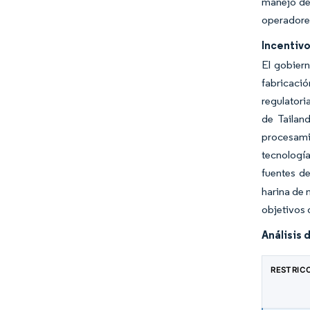
manejo de 
operadores
Incentiv
El gobier
fabricaci
regulatori
de Tailan
procesamie
tecnologí
fuentes d
harina de 
objetivos 
Análisis 
RESTRIC