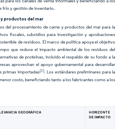
s para los canales de venta informales y beneficiando a los
río y gestión de inventario.
y productos del mar
tos del procesamiento de carne y productos del mar para la
vos fiscales, subsidios para investigación y aprobaciones
stenible de residuos. El marco de política apoya el objetivo
iempo que reduce el impacto ambiental de los residuos del
rnativas de proteínas, incluido el respaldo de su fondo a la
resas aprovechan el apoyo gubernamental para desarrollar
[2]
as primas importadas
. Los estándares preliminares para la
enor costo, beneficiando tanto a los fabricantes como a los
LEVANCIA GEOGRÁFICA
HORIZONTE
DE IMPACTO