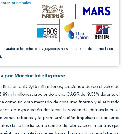
n © Mordor Intelligence. El uso requiere atribución según CC BY 4.0.
dores principales
 aclaratoria: los principales jugadores no se ordenaron de un modo en
ial
a por Mordor Intelligence
tima en USD 2,46 mil millones, creciendo desde el valor de
,89 mil millones, creciendo a una CAGR del 9,53% durante el
andia como un gran mercado de consumo interno y el segundo
esos de exportación destacan la sostenida demanda en el
 en zonas urbanas y la premiumización impulsan el consumo
tatus de Tailandia como centro de fabricación, mientras que
apéuticas y proteínas novedosas. Los cambios regulatorios,