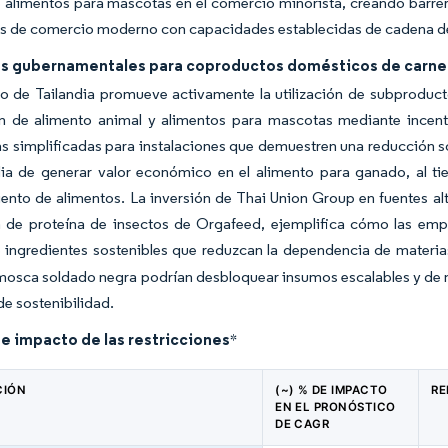
alimentos para mascotas en el comercio minorista, creando barrera
 de comercio moderno con capacidades establecidas de cadena de f
os gubernamentales para coproductos domésticos de carne 
no de Tailandia promueve activamente la utilización de subproduc
ón de alimento animal y alimentos para mascotas mediante incenti
as simplificadas para instalaciones que demuestren una reducción so
dia de generar valor económico en el alimento para ganado, al t
nto de alimentos. La inversión de Thai Union Group en fuentes alte
a de proteína de insectos de Orgafeed, ejemplifica cómo las emp
e ingredientes sostenibles que reduzcan la dependencia de materi
mosca soldado negra podrían desbloquear insumos escalables y de m
de sostenibilidad.
de impacto de las restricciones
*
CIÓN
(~) % DE IMPACTO
RE
EN EL PRONÓSTICO
DE CAGR