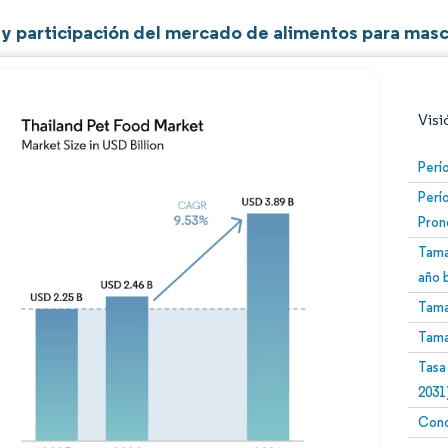
y participación del mercado de alimentos para masc
Visi
Perí
Perí
Pron
Tama
año 
Tama
Imagen © Mordor Intelligence. El uso requiere atribució
Tama
Tasa
2031
Conc