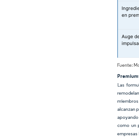
Ingredi
en prem
Auge de
impulsa
Fuente: Mo
Premiumi
Las formu
remodelan
miembros d
alcanzan p
apoyando 
como un p
empresas l