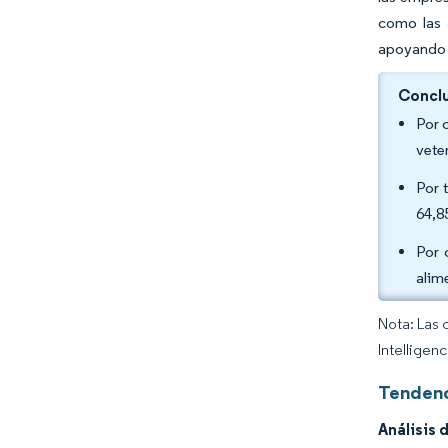
como las 
apoyando l
Conclu
Por 
vete
Por 
64,8
Por 
alim
Nota: Las 
Intelligen
Tendenc
Análisis 