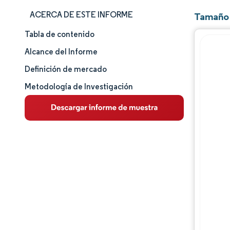
ACERCA DE ESTE INFORME
Tamaño 
Tabla de contenido
Tamaño y cuota de mercado
Alcance del Informe
Análisis de mercado
Definición de mercado
Metodología de Investigación
Tendencias e ideas
Análisis de segmentos
Análisis geográfico
Panorama competitivo
Jugadores principales
Desarrollos de la industria