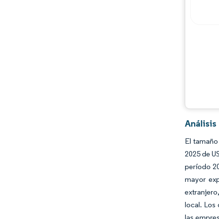
Análisi
El tamaño 
2025 de US
período 2
mayor exp
extranjer
local. Los
las empre