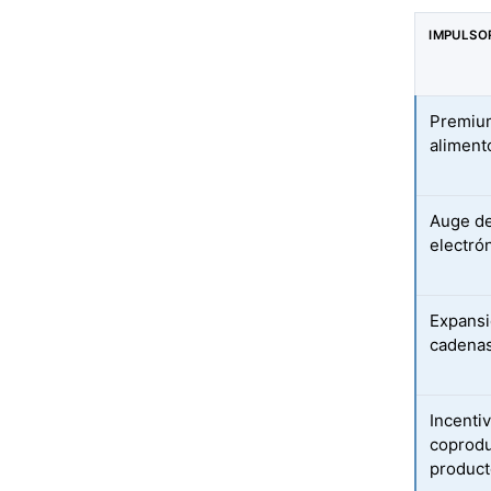
IMPULSO
Premium
aliment
Auge de
electró
Expansi
cadenas
Incenti
coprodu
product