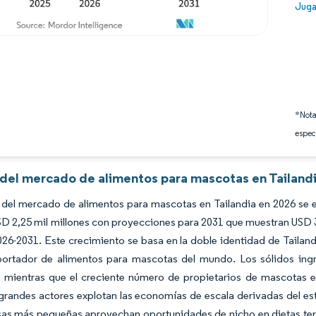
Image
Juga
*Nota
espec
s del mercado de alimentos para mascotas en Tailandi
del mercado de alimentos para mascotas en Tailandia en 2026 se es
D 2,25 mil millones con proyecciones para 2031 que muestran USD 3
026-2031. Este crecimiento se basa en la doble identidad de Tail
ortador de alimentos para mascotas del mundo. Los sólidos ingr
o, mientras que el creciente número de propietarios de mascotas
 grandes actores explotan las economías de escala derivadas del es
sas más pequeñas aprovechan oportunidades de nicho en dietas ter