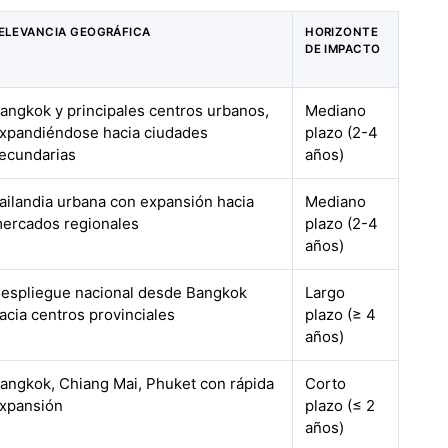
ELEVANCIA GEOGRÁFICA
HORIZONTE
DE IMPACTO
angkok y principales centros urbanos,
Mediano
xpandiéndose hacia ciudades
plazo (2-4
ecundarias
años)
ailandia urbana con expansión hacia
Mediano
ercados regionales
plazo (2-4
años)
espliegue nacional desde Bangkok
Largo
acia centros provinciales
plazo (≥ 4
años)
angkok, Chiang Mai, Phuket con rápida
Corto
xpansión
plazo (≤ 2
años)