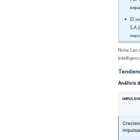
expa
El m
S.A.
merc
Nota: Las 
Intelligen
Tendenc
Análisis 
IMPULSO
Crecien
impulsa