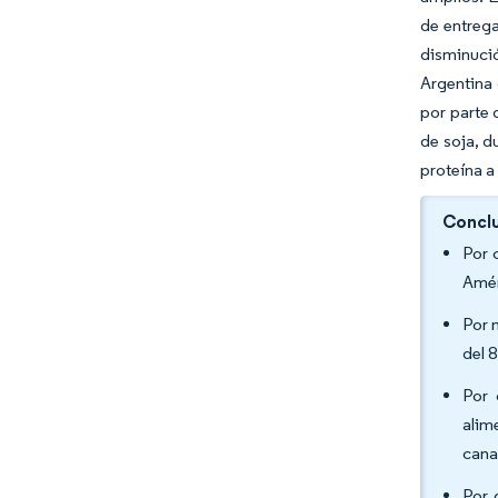
de entreg
disminució
Argentina 
por parte 
de soja, d
proteína a
Conclu
Por 
Amér
Por 
del 
Por 
alim
cana
Por 