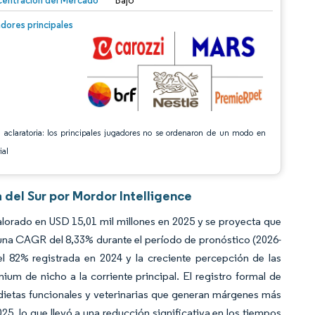
entración del Mercado
Bajo
n © Mordor Intelligence. El uso requiere atribución según CC BY 4.0.
dores principales
 aclaratoria: los principales jugadores no se ordenaron de un modo en
ial
 del Sur por Mordor Intelligence
lorado en USD 15,01 mil millones en 2025 y se proyecta que
 una CAGR del 8,33% durante el período de pronóstico (2026-
el 82% registrada en 2024 y la creciente percepción de las
m de nicho a la corriente principal. El registro formal de
dietas funcionales y veterinarias que generan márgenes más
5, lo que llevó a una reducción significativa en los tiempos