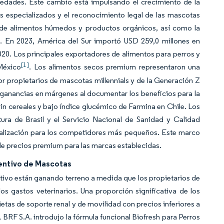
edades. Este cambio está impulsando el crecimiento de la
s especializados y el reconocimiento legal de las mascotas
a de alimentos húmedos y productos orgánicos, así como la
s. En 2023, América del Sur importó USD 259,0 millones en
20. Los principales exportadores de alimentos para perros y
[1]
México
. Los alimentos secos premium representaron una
por propietarios de mascotas millennials y de la Generación Z
o ganancias en márgenes al documentar los beneficios para la
in cereales y bajo índice glucémico de Farmina en Chile. Los
tura de Brasil y el Servicio Nacional de Sanidad y Calidad
alización para los competidores más pequeños. Este marco
 de precios premium para las marcas establecidas.
ventivo de Mascotas
nitivo están ganando terreno a medida que los propietarios de
s gastos veterinarios. Una proporción significativa de los
etas de soporte renal y de movilidad con precios inferiores a
BRF S.A. introdujo la fórmula funcional Biofresh para Perros