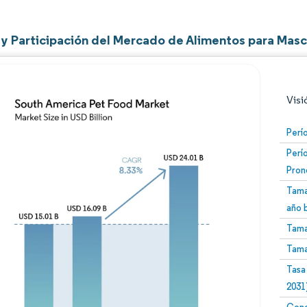
y Participación del Mercado de Alimentos para Masc
Visi
Perí
Perí
Pron
Tama
año 
Tama
Imagen © Mordor Intelligence. El uso requiere atribució
Tama
Tasa
2031