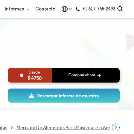
Informes
Contacto
+1 617-765-2493
4750
otas
Mercado De Alimentos Para Mascotas En América Del S