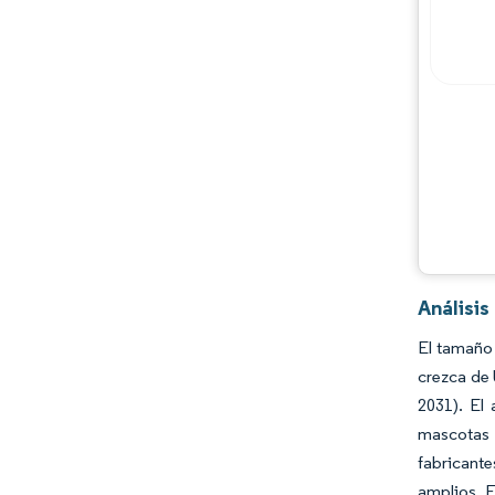
Análisi
El tamaño 
crezca de 
2031). El
mascotas c
fabricante
amplios. E