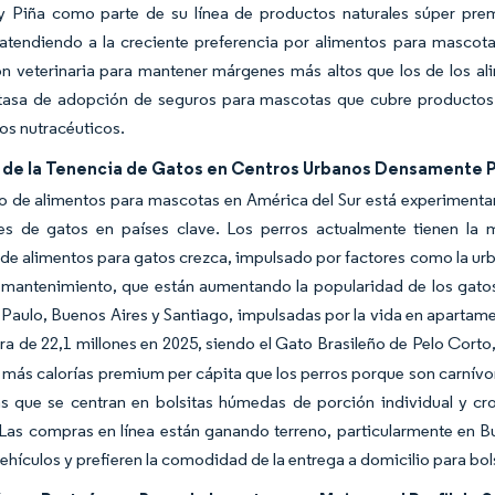
 Piña como parte de su línea de productos naturales súper premiu
, atendiendo a la creciente preferencia por alimentos para mascot
ión veterinaria para mantener márgenes más altos que los de los 
 tasa de adopción de seguros para mascotas que cubre productos 
os nutracéuticos.
de la Tenencia de Gatos en Centros Urbanos Densamente 
o de alimentos para mascotas en América del Sur está experimenta
es de gatos en países clave. Los perros actualmente tienen la 
e alimentos para gatos crezca, impulsado por factores como la urb
 mantenimiento, que están aumentando la popularidad de los gato
aulo, Buenos Aires y Santiago, impulsadas por la vida en apartamen
ra de 22,1 millones en 2025, siendo el Gato Brasileño de Pelo Corto
ás calorías premium per cápita que los perros porque son carnívor
s que se centran en bolsitas húmedas de porción individual y cr
Las compras en línea están ganando terreno, particularmente en B
ehículos y prefieren la comodidad de la entrega a domicilio para bo