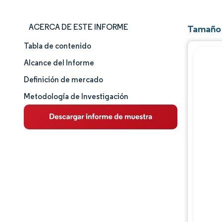
ACERCA DE ESTE INFORME
Tamaño 
Tabla de contenido
Tamaño y cuota de mercado
Alcance del Informe
Análisis de mercado
Definición de mercado
Metodología de Investigación
Tendencias e ideas
Análisis de segmentos
Análisis geográfico
Panorama competitivo
Jugadores principales
Desarrollos de la industria