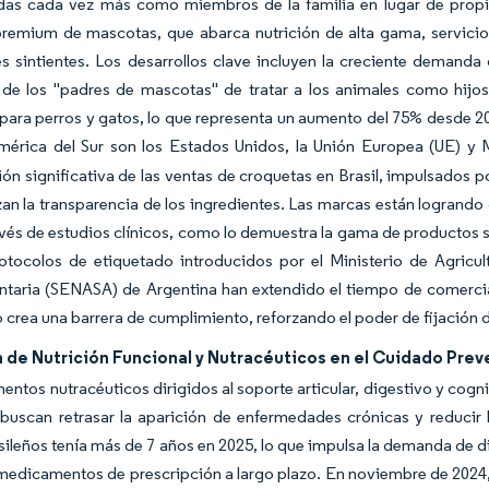
das cada vez más como miembros de la familia en lugar de propi
premium de mascotas, que abarca nutrición de alta gama, servicio
s sintientes. Los desarrollos clave incluyen la creciente demand
 de los "padres de mascotas" de tratar a los animales como hijo
para perros y gatos, lo que representa un aumento del 75% desde 20
mérica del Sur son los Estados Unidos, la Unión Europea (UE) y 
ión significativa de las ventas de croquetas en Brasil, impulsados 
zan la transparencia de los ingredientes. Las marcas están logrand
avés de estudios clínicos, como lo demuestra la gama de productos s
otocolos de etiquetado introducidos por el Ministerio de Agricul
ntaria (SENASA) de Argentina han extendido el tiempo de comerci
o crea una barrera de cumplimiento, reforzando el poder de fijación
 de Nutrición Funcional y Nutracéuticos en el Cuidado Pre
entos nutracéuticos dirigidos al soporte articular, digestivo y cog
uscan retrasar la aparición de enfermedades crónicas y reducir lo
sileños tenía más de 7 años en 2025, lo que impulsa la demanda de di
 medicamentos de prescripción a largo plazo. En noviembre de 2024, 