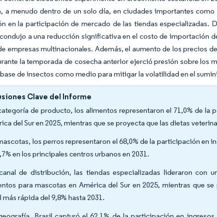
a, a menudo dentro de un solo día, en ciudades importantes como 
n en la participación de mercado de las tiendas especializadas. D
condujo a una reducción significativa en el costo de importación 
de empresas multinacionales. Además, el aumento de los precios de 
urante la temporada de cosecha anterior ejerció presión sobre los 
 base de insectos como medio para mitigar la volatilidad en el sumin
siones Clave del Informe
categoría de producto, los alimentos representaron el 71,0% de la
ica del Sur en 2025, mientras que se proyecta que las dietas veteri
mascotas, los perros representaron el 68,0% de la participación en 
8,7% en los principales centros urbanos en 2031.
canal de distribución, las tiendas especializadas lideraron con
entos para mascotas en América del Sur en 2025, mientras que se 
l más rápida del 9,8% hasta 2031.
geografía, Brasil capturó el 62,1% de la participación en ingreso