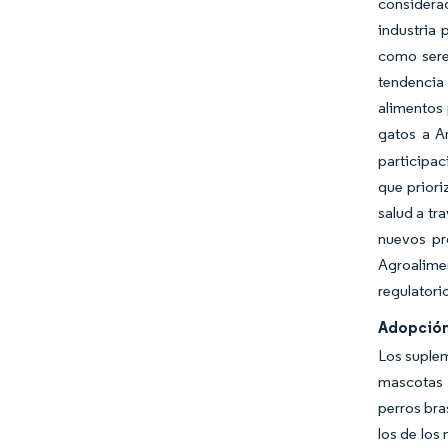
considera
industria 
como sere
tendencia
alimentos 
gatos a A
participac
que priori
salud a tr
nuevos pr
Agroalime
regulatori
Adopción
Los suplem
mascotas b
perros bra
los de los