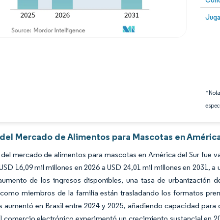
Conc
Image
Juga
*Nota
espec
s del Mercado de Alimentos para Mascotas en América
del mercado de alimentos para mascotas en América del Sur fue va
USD 16,09 mil millones en 2026 a USD 24,01 mil millones en 2031, a
 aumento de los ingresos disponibles, una tasa de urbanización d
omo miembros de la familia están trasladando los formatos premiu
s aumentó en Brasil entre 2024 y 2025, añadiendo capacidad para 
l comercio electrónico experimentó un crecimiento sustancial en 202