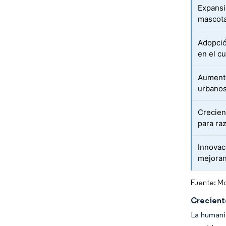
Expansi
mascota
Adopció
en el c
Aumento
urbano
Crecien
para ra
Innovac
mejoran 
Fuente: Mo
Crecient
La humani