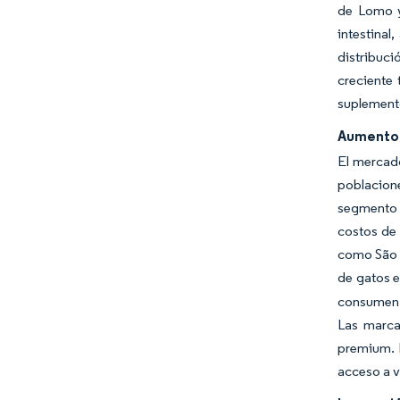
de Lomo y
intestinal
distribuc
creciente
suplement
Aumento 
El mercad
poblacion
segmento d
costos de
como São P
de gatos e
consumen m
Las marca
premium. 
acceso a v