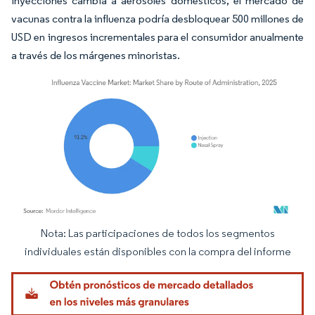
inyecciones cambia a aerosoles domésticos, el mercado de
vacunas contra la influenza podría desbloquear 500 millones de
USD en ingresos incrementales para el consumidor anualmente
a través de los márgenes minoristas.
Nota: Las participaciones de todos los segmentos
Imagen © Mordor Intelligence. El uso requiere atribución según CC BY 4.0.
individuales están disponibles con la compra del informe