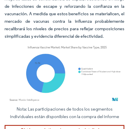
de infecciones de escape y reforzando la confianza en la
vacunación. A medida que estos beneficios se materialicen, el
mercado de vacunas contra la influenza probablemente
recalibrará los niveles de precios para reflejar composiciones
simplificadas y evidencia diferencial de efectividad.
Nota: Las participaciones de todos los segmentos
Imagen © Mordor Intelligence. El uso requiere atribución según CC BY 4.0.
individuales están disponibles con la compra del informe