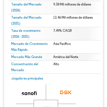
Tamaño del Mercado
9.38 Mil millones de dólares
(2026)
Tamaño del Mercado
13.46 Mil millones de dólares
(2031)
Tasa de crecimiento
7.49% CAGR
(2026 - 2031)
Mercado de Crecimiento
Asia Pacífico
Más Rápido
Mercado Más Grande
América del Norte
Concentración del
Alto
Mercado
Imagen © Mordor Intelligence. El uso requiere atribución según CC BY 4.0.
Jugadores principales