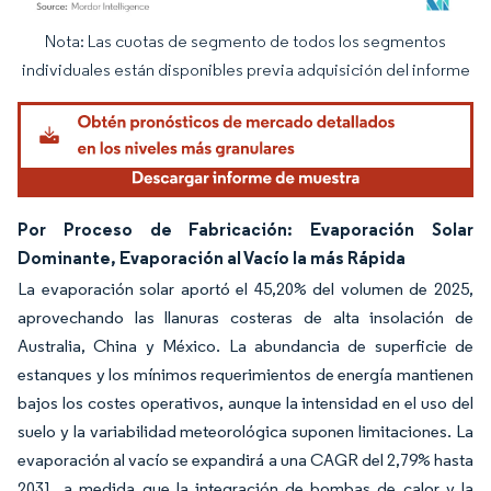
Nota: Las cuotas de segmento de todos los segmentos
Imagen © Mordor Intelligence. El uso requiere atribución según CC BY 4.0.
individuales están disponibles previa adquisición del informe
Por Proceso de Fabricación: Evaporación Solar
Dominante, Evaporación al Vacío la más Rápida
La evaporación solar aportó el 45,20% del volumen de 2025,
aprovechando las llanuras costeras de alta insolación de
Australia, China y México. La abundancia de superficie de
estanques y los mínimos requerimientos de energía mantienen
bajos los costes operativos, aunque la intensidad en el uso del
suelo y la variabilidad meteorológica suponen limitaciones. La
evaporación al vacío se expandirá a una CAGR del 2,79% hasta
2031, a medida que la integración de bombas de calor y la