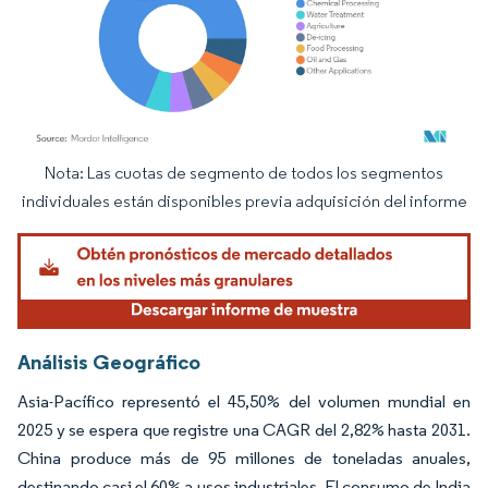
Nota: Las cuotas de segmento de todos los segmentos
Imagen © Mordor Intelligence. El uso requiere atribución según CC BY 4.0.
individuales están disponibles previa adquisición del informe
Análisis Geográfico
Asia-Pacífico representó el 45,50% del volumen mundial en
2025 y se espera que registre una CAGR del 2,82% hasta 2031.
China produce más de 95 millones de toneladas anuales,
destinando casi el 60% a usos industriales. El consumo de India