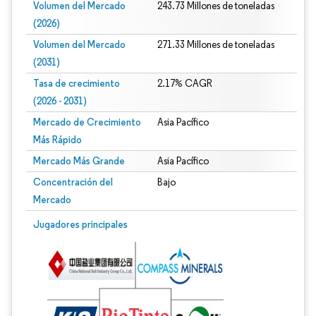
Volumen del Mercado
243.73 Millones de toneladas
(2026)
Volumen del Mercado
271.33 Millones de toneladas
(2031)
Tasa de crecimiento
2.17% CAGR
(2026 - 2031)
Mercado de Crecimiento
Asia Pacífico
Más Rápido
Mercado Más Grande
Asia Pacífico
Concentración del
Bajo
Mercado
Imagen © Mordor Intelligence. El uso requiere atribución según CC BY 4.0.
Jugadores principales