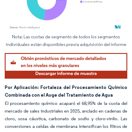
Nota: Las cuotas de segmento de todos los segmentos
Imagen © Mordor Intelligence. El uso requiere atribución según CC BY 4.0.
individuales están disponibles previa adquisición del informe
Por Aplicación: Fortaleza del Procesamiento Químico
Combinada con el Auge del Tratamiento de Agua
El procesamiento químico acaparó el 68,95% de la cuota del
mercado de sales industriales en 2025, anclado en cadenas de
cloro, sosa cáustica, carbonato de sodio y cloro-vinilo. Las
conversiones a celdas de membrana intensifican los filtros de