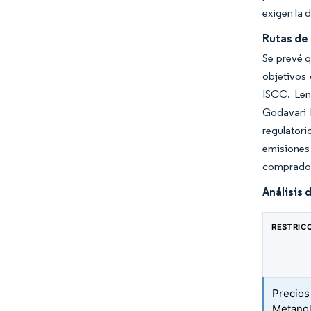
exigen la 
Rutas de
Se prevé q
objetivos 
ISCC. Len
Godavari B
regulatori
emisiones
compradore
Análisis 
RESTRIC
Precios
Metano