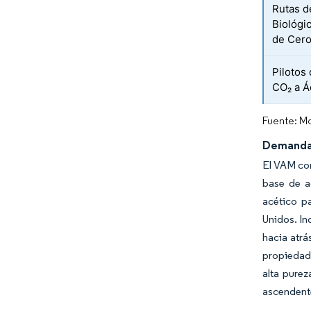
Rutas d
Biológi
de Cero
Pilotos
CO₂ a Á
Fuente: Mo
Demanda 
El VAM con
base de a
acético p
Unidos. In
hacia atrá
propiedad 
alta pure
ascendent