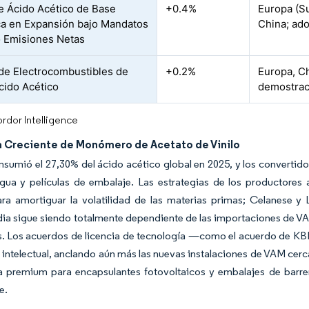
e Ácido Acético de Base
+0.4%
Europa (Su
ca en Expansión bajo Mandatos
China; ado
 Emisiones Netas
 de Electrocombustibles de
+0.2%
Europa, Ch
cido Acético
demostraci
rdor Intelligence
Creciente de Monómero de Acetato de Vinilo
sumió el 27,30% del ácido acético global en 2025, y los convertid
gua y películas de embalaje. Las estrategias de los productores 
ara amortiguar la volatilidad de las materias primas; Celanese y
dia sigue siendo totalmente dependiente de las importaciones de VA
s. Los acuerdos de licencia de tecnología —como el acuerdo de KB
intelectual, anclando aún más las nuevas instalaciones de VAM cerc
za premium para encapsulantes fotovoltaicos y embalajes de barre
e.