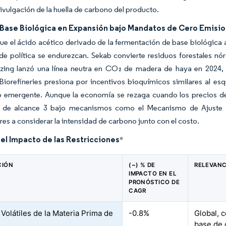
divulgación de la huella de carbono del producto.
 Base Biológica en Expansión bajo Mandatos de Cero Emisi
ue el ácido acético derivado de la fermentación de base biológic
de política se endurezcan. Sekab convierte residuos forestales nór
zing lanzó una línea neutra en CO₂ de madera de haya en 2024, di
iorefineries presiona por incentivos bioquímicos similares al esq
o emergente. Aunque la economía se rezaga cuando los precios del
 de alcance 3 bajo mecanismos como el Mecanismo de Ajuste e
s a considerar la intensidad de carbono junto con el costo.
del Impacto de las Restricciones
*
CIÓN
(~) % DE
RELEVANC
IMPACTO EN EL
PRONÓSTICO DE
CAGR
 Volátiles de la Materia Prima de
-0.8%
Global, 
l
base de 