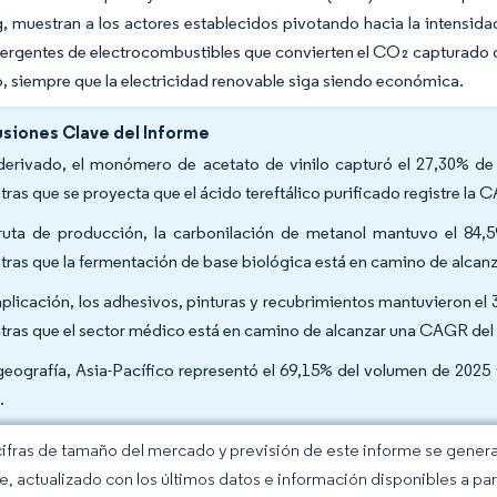
, muestran a los actores establecidos pivotando hacia la intensid
ergentes de electrocombustibles que convierten el CO₂ capturado d
o, siempre que la electricidad renovable siga siendo económica.
siones Clave del Informe
derivado, el monómero de acetato de vinilo capturó el 27,30% de 
tras que se proyecta que el ácido tereftálico purificado registre la
ruta de producción, la carbonilación de metanol mantuvo el 84
tras que la fermentación de base biológica está en camino de alca
aplicación, los adhesivos, pinturas y recubrimientos mantuvieron e
tras que el sector médico está en camino de alcanzar una CAGR del
geografía, Asia-Pacífico representó el 69,15% del volumen de 202
.
cifras de tamaño del mercado y previsión de este informe se gener
ce, actualizado con los últimos datos e información disponibles a par