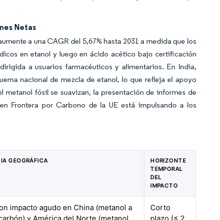
ones Netas
a aumente a una CAGR del 5,67% hasta 2031 a medida que los
dicos en etanol y luego en ácido acético bajo certificación
rigida a usuarios farmacéuticos y alimentarios. En India,
uema nacional de mezcla de etanol, lo que refleja el apoyo
 metanol fósil se suavizan, la presentación de informes de
n Frontera por Carbono de la UE está impulsando a los
IA GEOGRÁFICA
HORIZONTE
TEMPORAL
DEL
IMPACTO
con impacto agudo en China (metanol a
Corto
carbón) y América del Norte (metanol
plazo (≤ 2