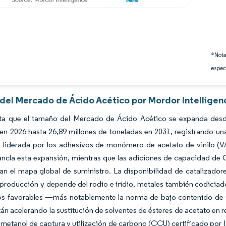
*Nota
espec
s del Mercado de Ácido Acético por Mordor Intelligen
ta que el tamaño del Mercado de Ácido Acético se expanda desde
 en 2026 hasta 26,89 millones de toneladas en 2031, registrando 
 liderada por los adhesivos de monómero de acetato de vinilo (VA
 ancla esta expansión, mientras que las adiciones de capacidad de
an el mapa global de suministro. La disponibilidad de catalizador
producción y depende del rodio e iridio, metales también codiciado
ios favorables —más notablemente la norma de bajo contenido de
n acelerando la sustitución de solventes de ésteres de acetato en 
l metanol de captura y utilización de carbono (CCU) certificado po