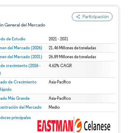
Participación
ón General del Mercado
odo de Estudio
2021 - 2031
men del Mercado (2026)
21.46 Millones de toneladas
men del Mercado (2031)
26.89 Millones de toneladas
 de crecimiento (2026 -
4.62% CAGR
)
ado de Crecimiento
Asia-Pacífico
n según CC BY 4.0.
Rápido
ado Más Grande
Asia-Pacífico
entración del Mercado
Medio
n © Mordor Intelligence. El uso requiere atribución según CC BY 4.0.
dores principales