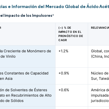
ias e Información del Mercado Global de Ácido Acét
del Impacto de los Impulsores
*
R
(~) % DE
RELEVANCI
IMPACTO EN EL
PRONÓSTICO DE
CAGR
a Creciente de Monómero de
+1.2%
Global, co
 de Vinilo
(China, In
es Constantes de Capacidad
+0.9%
Núcleo de 
en Asia
Sur, Taiwá
ón de Solventes de Ésteres
+0.6%
América de
ato en Recubrimientos de Alto
impulsada 
do de Sólidos
jurisdicci