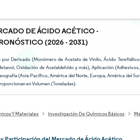
RCADO DE ÁCIDO ACÉTICO -
ONÓSTICO (2026 - 2031)
 por Derivado (Monómero de Acetato de Vinilo, Ácido Tereftálico
etanol, Oxidación de Acetaldehído y más), Aplicación (Adhesivos,
eografía (Asia-Pacífico, América del Norte, Europa, América del Sur
Proporcionan en Volumen (Toneladas).
icos Y Materiales
Investigación De Químicos Básicos
Me
y Participación del Mercado de Ácido Acético