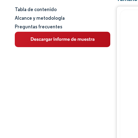
Tabla de contenido
Tamaño y cuota de mercado
Alcance y metodología
Preguntas frecuentes
Análisis de mercado
Tendencias e ideas
Análisis de segmentos
Análisis geográfico
Análisis de la cadena de valor
Panorama competitivo
Jugadores principales
Oportunidades y perspectivas