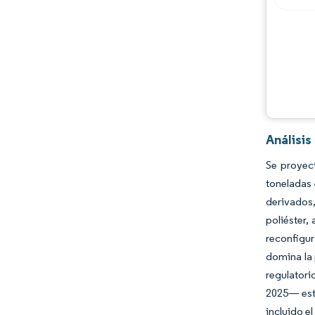
Desarrollos de la industria
Análisi
Se proyec
toneladas
derivados,
poliéster,
reconfigur
domina la 
regulator
2025— está
incluido e