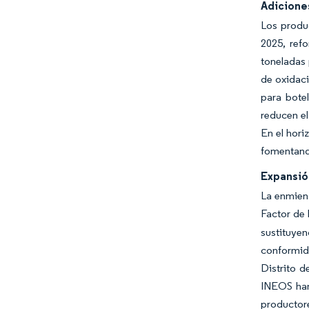
Adicione
Los produ
2025, ref
toneladas 
de oxidaci
para bote
reducen el
En el hori
fomentando
Expansió
La enmiend
Factor de
sustituyen
conformida
Distrito d
INEOS han
productore