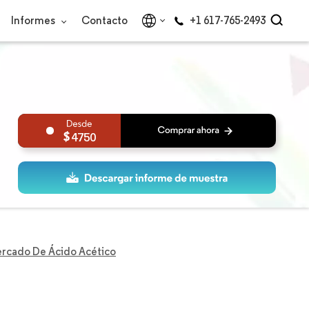
Informes
Contacto
+1 617-765-2493
4750
rcado De Ácido Acético