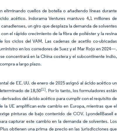
n eliminando cuellos de botella o añadiendo líneas durante
cido acético. Indorama Ventures mantuvo 4,1 millones de
y canadienses, un giro que desplaza la demanda de solventes
con el rápido crecimiento de la fibra de poliéster y la resina
e los ciclos del VAM. Las cadenas de acetilo co-ubicadas
suministro en los corredores de Suez y el Mar Rojo en 2024—.
se concentrará en la China costera y el subcontinente indio,
compra a largo plazo.
tal de EE. UU. de enero de 2025 asignó al ácido acético un
[1]
determinado de 18,50
. Por lo tanto, los formuladores están
o derivados del ácido acético para cumplir con el requisito de
 de la UE amplifican este cambio en Europa, mientras que el
 exige pinturas de bajo contenido de COV. LyondellBasell e
ara capturar este cambio en la demanda de solventes. Los
Plus obtienen una prima de precio en las jurisdicciones que