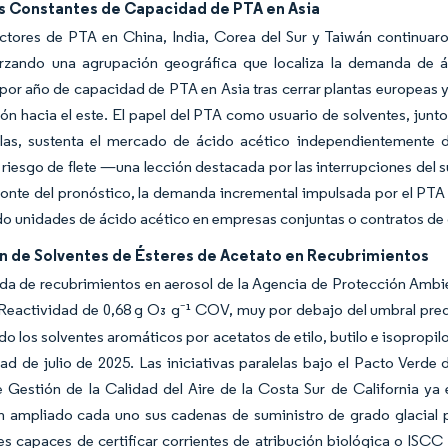
s Constantes de Capacidad de PTA en Asia
ctores de PTA en China, India, Corea del Sur y Taiwán continuaro
orzando una agrupación geográfica que localiza la demanda de á
por año de capacidad de PTA en Asia tras cerrar plantas europeas 
ón hacia el este. El papel del PTA como usuario de solventes, junto 
llas, sustenta el mercado de ácido acético independientemente d
 riesgo de flete —una lección destacada por las interrupciones del 
zonte del pronóstico, la demanda incremental impulsada por el PTA 
 unidades de ácido acético en empresas conjuntas o contratos de 
n de Solventes de Ésteres de Acetato en Recubrimientos
a de recubrimientos en aerosol de la Agencia de Protección Ambien
 Reactividad de 0,68 g O₃ g⁻¹ COV, muy por debajo del umbral pre
do los solventes aromáticos por acetatos de etilo, butilo e isopropil
d de julio de 2025. Las iniciativas paralelas bajo el Pacto Verde
e Gestión de la Calidad del Aire de la Costa Sur de California ya
 ampliado cada uno sus cadenas de suministro de grado glacial p
s capaces de certificar corrientes de atribución biológica o ISCC 