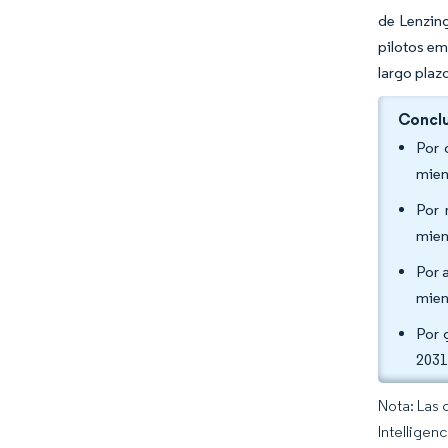
de Lenzing
pilotos em
largo plaz
Conclu
Por 
mien
Por 
mien
Por 
mien
Por 
2031
Nota: Las 
Intelligen