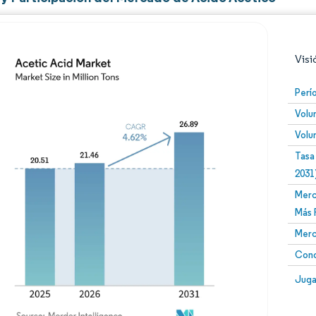
Visi
Perí
Volu
Volu
Tasa
2031
Merc
Imagen © Mordor Intelligence. El uso requiere atribució
Más 
Merc
Conc
Image
Juga