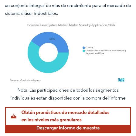
un conjunto integral de vías de crecimiento para el mercado de
sistemas láser industriales.
Nota: Las participaciones de todos los segmentos
Imagen © Mordor Intelligence. El uso requiere atribución según CC BY 4.0.
individuales están disponibles con la compra del informe