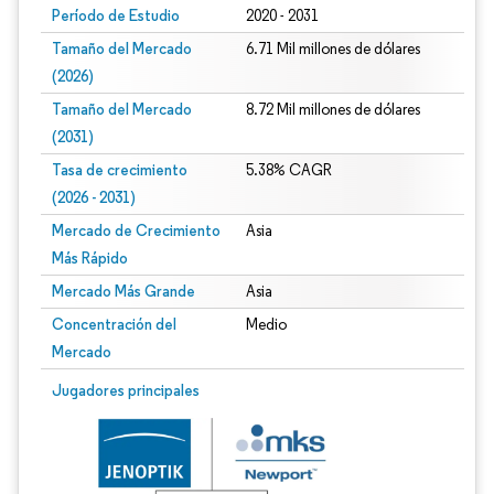
Período de Estudio
2020 - 2031
Tamaño del Mercado
6.71 Mil millones de dólares
(2026)
Tamaño del Mercado
8.72 Mil millones de dólares
(2031)
Tasa de crecimiento
5.38% CAGR
(2026 - 2031)
Mercado de Crecimiento
Asia
Más Rápido
Mercado Más Grande
Asia
Concentración del
Medio
Mercado
Imagen © Mordor Intelligence. El uso requiere atribución según CC BY 4.0.
Jugadores principales