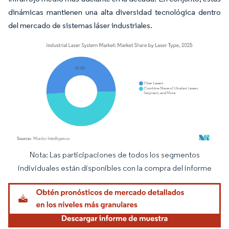
dinámicas mantienen una alta diversidad tecnológica dentro
del mercado de sistemas láser industriales.
Nota: Las participaciones de todos los segmentos
Imagen © Mordor Intelligence. El uso requiere atribución según CC BY 4.0.
individuales están disponibles con la compra del informe