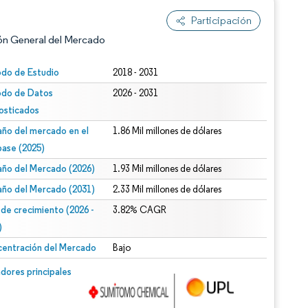
Participación
ón General del Mercado
odo de Estudio
2018 - 2031
odo de Datos
2026 - 2031
osticados
ño del mercado en el
1.86 Mil millones de dólares
base (2025)
ño del Mercado (2026)
1.93 Mil millones de dólares
n según CC BY 4.0.
ño del Mercado (2031)
2.33 Mil millones de dólares
 de crecimiento (2026 -
3.82% CAGR
)
entración del Mercado
Bajo
n © Mordor Intelligence. El uso requiere atribución según CC BY 4.0.
dores principales