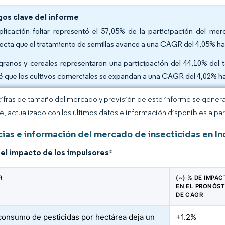
gos clave del informe
plicación foliar representó el 57,05% de la participación del me
ecta que el tratamiento de semillas avance a una CAGR del 4,05% ha
granos y cereales representaron una participación del 44,10% del 
é que los cultivos comerciales se expandan a una CAGR del 4,02% h
cifras de tamaño del mercado y previsión de este informe se gener
ce, actualizado con los últimos datos e información disponibles a par
ias e información del mercado de insecticidas en In
del impacto de los impulsores
*
R
(~) % DE IMPA
EN EL PRONÓST
DE CAGR
 consumo de pesticidas por hectárea deja un
+1.2%