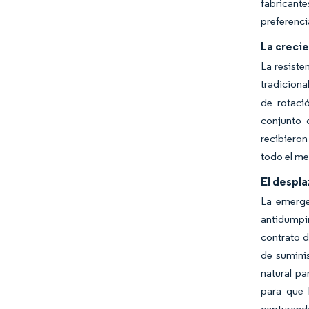
fabricant
preferenci
La crecie
La resiste
tradiciona
de rotaci
conjunto 
recibieron
todo el me
El despla
La emerge
antidumpi
contrato d
de suminis
natural pa
para que 
capturand