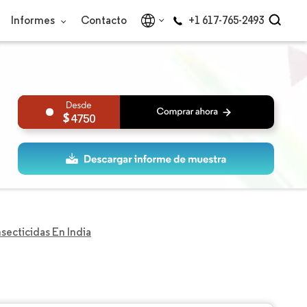
Informes
Contacto
+1 617-765-2493
4750
secticidas En India
a