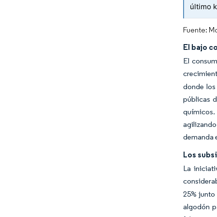
último 
Fuente: Mo
El bajo c
El consumo
crecimient
donde los
públicas d
químicos. 
agilizando
demanda es
Los subsi
La inicia
considerab
25% junto 
algodón pa