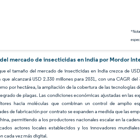
*Nota
espec
 del mercado de insecticidas en India por Mordor Int
que el tamaño del mercado de insecticidas en India crezca de USD
a que alcanzará USD 2.330 millones para 2031, con una CAGR del 
mo por hectárea, la ampliación de la cobertura de las tecnologías d
egrado de plagas. Las condiciones económicas ajustadas en las exp
ultores hacia moléculas que combinan un control de amplio esp
des de fabricación por contrato se expanden a medida que las empr
hina, permitiendo a los productores nacionales escalar en la caden
cados actores locales establecidos y los innovadores mundiale
ón cada vez más digital.