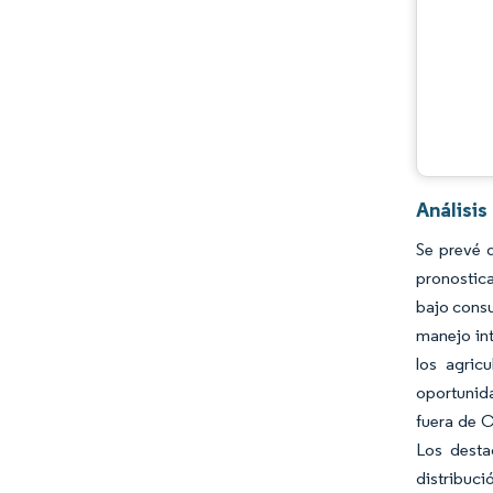
Análisis
Se prevé 
pronostic
bajo consu
manejo int
los agric
oportunida
fuera de C
Los desta
distribuci