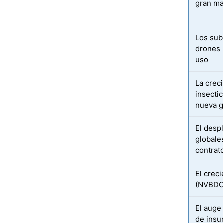
gran ma
Los sub
drones 
uso
La creci
insecti
nueva g
El desp
globales
contrat
El creci
(NVBDCP
El auge
de insu