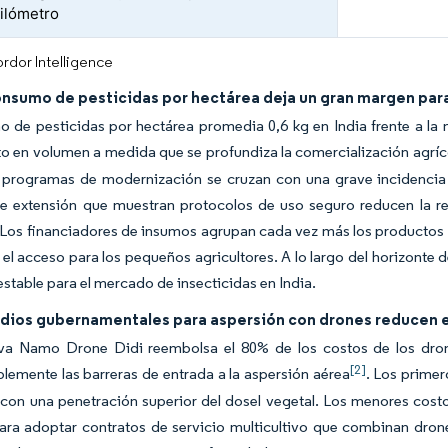
kilómetro
rdor Intelligence
onsumo de pesticidas por hectárea deja un gran margen par
 de pesticidas por hectárea promedia 0,6 kg en India frente a la 
o en volumen a medida que se profundiza la comercialización agríc
 programas de modernización se cruzan con una grave incidencia 
e extensión que muestran protocolos de uso seguro reducen la ret
Los financiadores de insumos agrupan cada vez más los productos de
 el acceso para los pequeños agricultores. A lo largo del horizonte
table para el mercado de insecticidas en India.
dios gubernamentales para aspersión con drones reducen el
tiva Namo Drone Didi reembolsa el 80% de los costos de los dro
[2]
lemente las barreras de entrada a la aspersión aérea
. Los primer
con una penetración superior del dosel vegetal. Los menores costos
ra adoptar contratos de servicio multicultivo que combinan drones