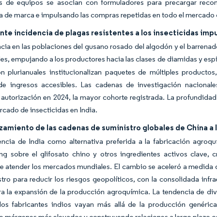
es de equipos se asocian con formuladores para precargar rec
a de marca e impulsando las compras repetidas en todo el mercado d
nte incidencia de plagas resistentes a los insecticidas im
ncia en las poblaciones del gusano rosado del algodón y el barrenador 
les, empujando a los productores hacia las clases de diamidas y es
ón plurianuales institucionalizan paquetes de múltiples product
de ingresos accesibles. Las cadenas de investigación nacionale
 autorización en 2024, la mayor cohorte registrada. La profundidad 
rcado de insecticidas en India.
zamiento de las cadenas de suministro globales de China a I
ncia de India como alternativa preferida a la fabricación agroq
ng sobre el glifosato chino y otros ingredientes activos clave, 
e atender los mercados mundiales. El cambio se aceleró a medida q
tro para reducir los riesgos geopolíticos, con la consolidada inf
ra la expansión de la producción agroquímica. La tendencia de div
los fabricantes indios vayan más allá de la producción genérica
o márgenes más elevados y construyendo relaciones a largo plazo 