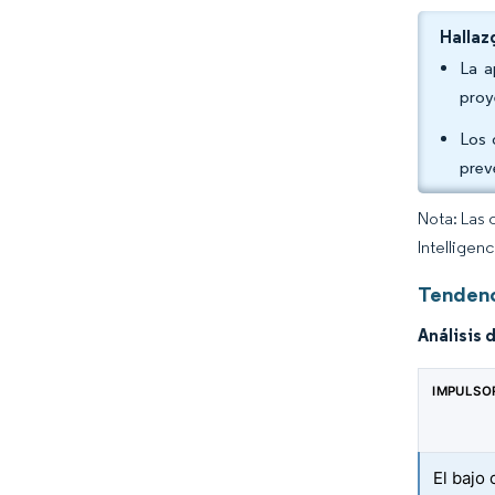
Hallaz
La a
proy
Los 
prev
Nota: Las 
Intelligen
Tendenc
Análisis 
IMPULSO
El bajo