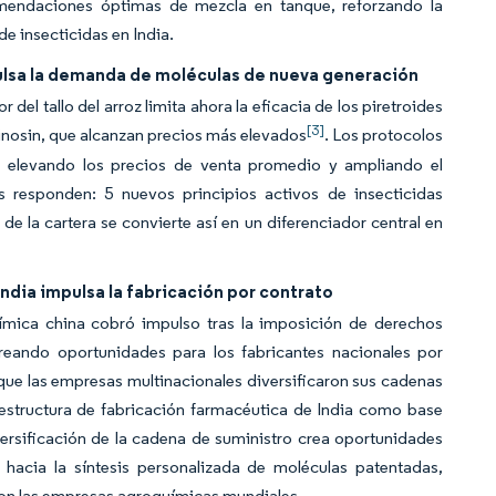
omendaciones óptimas de mezcla en tanque, reforzando la
e insecticidas en India.
pulsa la demanda de moléculas de nueva generación
del tallo del arroz limita ahora la eficacia de los piretroides
[3]
pinosin, que alcanzan precios más elevados
. Los protocolos
os, elevando los precios de venta promedio y ampliando el
s responden: 5 nuevos principios activos de insecticidas
de la cartera se convierte así en un diferenciador central en
ndia impulsa la fabricación por contrato
uímica china cobró impulso tras la imposición de derechos
creando oportunidades para los fabricantes nacionales por
ue las empresas multinacionales diversificaron sus cadenas
raestructura de fabricación farmacéutica de India como base
ersificación de la cadena de suministro crea oportunidades
 hacia la síntesis personalizada de moléculas patentadas,
con las empresas agroquímicas mundiales.