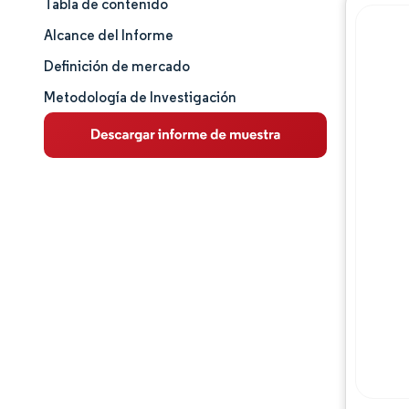
Tabla de contenido
Tamaño y cuota de mercado
Alcance del Informe
Análisis de mercado
Definición de mercado
Metodología de Investigación
Tendencias e ideas
Análisis de segmentos
Análisis geográfico
Panorama competitivo
Jugadores principales
Desarrollos de la industria