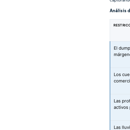
Análisis 
RESTRIC
El dump
márgene
Los cuel
comerci
Las pro
activos
Las lluv