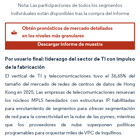
Nota: Las participaciones de todos los segmentos
Imagen © Mordor Intelligence. El uso requiere atribución según CC BY 4.0.
individuales están disponibles tras la compra del informe
Por usuario final: liderazgo del sector de TI con impulso
de la fabricación
El vertical de TI y telecomunicaciones tuvo el 36,65% del
tamaño del mercado de redes de centros de datos de Hong
Kong en 2025. Las empresas de telecomunicaciones renuevan
los núcleos MPLS heredados con estructuras IP habilitadas
para enrutamiento de segmentos para ofrecer segmentación
de red para la conectividad en la nube de las pymes, mientras
que los proveedores de nube superponen políticas
programables para orquestar miles de VPC de inquilinos.