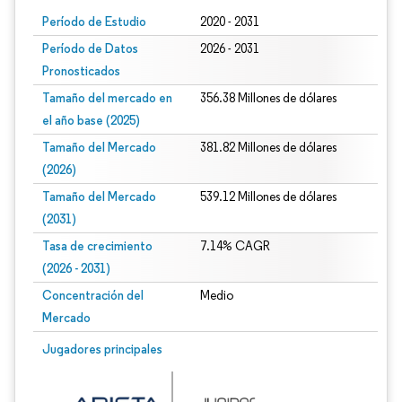
Período de Estudio
2020 - 2031
Período de Datos
2026 - 2031
Pronosticados
Tamaño del mercado en
356.38 Millones de dólares
el año base (2025)
Tamaño del Mercado
381.82 Millones de dólares
(2026)
Tamaño del Mercado
539.12 Millones de dólares
(2031)
Tasa de crecimiento
7.14% CAGR
(2026 - 2031)
Concentración del
Medio
Mercado
Imagen © Mordor Intelligence. El uso requiere atribución según CC BY 4.0.
Jugadores principales