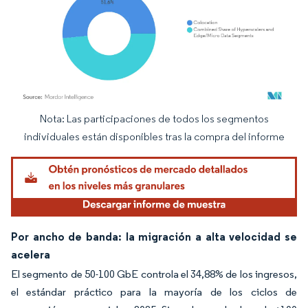
Nota: Las participaciones de todos los segmentos
Imagen © Mordor Intelligence. El uso requiere atribución según CC BY 4.0.
individuales están disponibles tras la compra del informe
Por ancho de banda: la migración a alta velocidad se
acelera
El segmento de 50-100 GbE controla el 34,88% de los ingresos,
el estándar práctico para la mayoría de los ciclos de