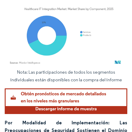
Nota: Las participaciones de todos los segmentos
Imagen © Mordor Intelligence. El uso requiere atribución según CC BY 4.0.
individuales están disponibles con la compra del informe
Por Modalidad de Implementación: Las
Preocupaciones de Seguridad Sostienen el Dominio