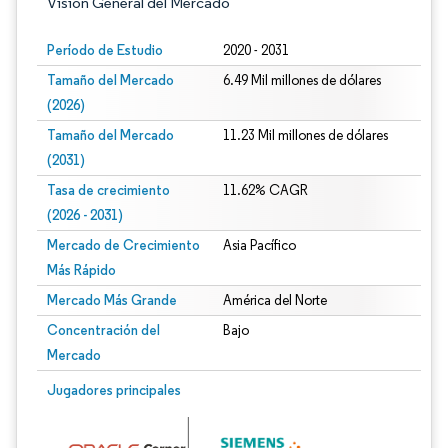
Visión General del Mercado
Período de Estudio
2020 - 2031
Tamaño del Mercado
6.49 Mil millones de dólares
(2026)
Tamaño del Mercado
11.23 Mil millones de dólares
(2031)
Tasa de crecimiento
11.62% CAGR
(2026 - 2031)
Mercado de Crecimiento
Asia Pacífico
Más Rápido
Mercado Más Grande
América del Norte
Concentración del
Bajo
Mercado
Imagen © Mordor Intelligence. El uso requiere atribución según CC BY 4.0.
Jugadores principales