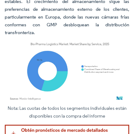
estables. El crecimiento del almacenamiento sigue las
preferencias de almacenamiento externo de los clientes,
particularmente en Europa, donde las nuevas cámaras frías
conformes con GMP desbloquean la distribución
transfronteriza.
Nota: Las cuotas de todos los segmentos individuales están
Imagen © Mordor Intelligence. El uso requiere atribución según CC BY 4.0.
disponibles con la compra del informe