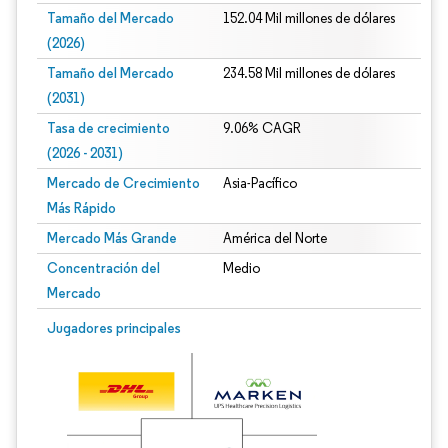
Tamaño del Mercado
152.04 Mil millones de dólares
(2026)
Tamaño del Mercado
234.58 Mil millones de dólares
(2031)
Tasa de crecimiento
9.06% CAGR
(2026 - 2031)
Mercado de Crecimiento
Asia-Pacífico
Más Rápido
Mercado Más Grande
América del Norte
Concentración del
Medio
Mercado
Imagen © Mordor Intelligence. El uso requiere atribución según CC BY 4.0.
Jugadores principales