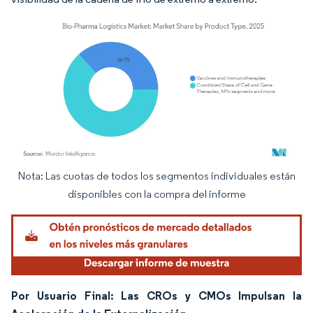
Nota: Las cuotas de todos los segmentos individuales están
Imagen © Mordor Intelligence. El uso requiere atribución según CC BY 4.0.
disponibles con la compra del informe
Por Usuario Final: Las CROs y CMOs Impulsan la