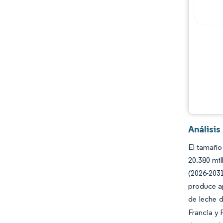
Jugadores principales
Oportunidades y perspectivas
Desarrollos de la industria
Análisi
El tamaño
20.380 mil
(2026-2031
produce a
de leche 
Francia y 