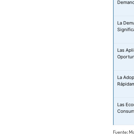
Demanda
La Dema
Signifi
Las Apl
Oportun
La Adop
Rápidam
Las Eco
Consumo
Fuente: Mo