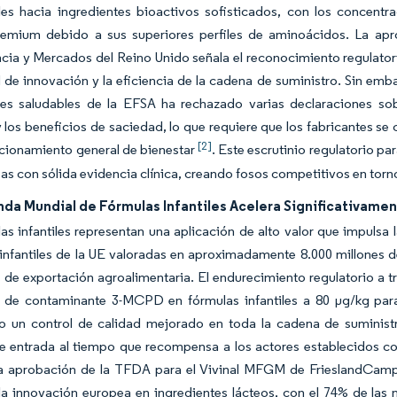
ales hacia ingredientes bioactivos sofisticados, con los concent
remium debido a sus superiores perfiles de aminoácidos. La apr
a y Mercados del Reino Unido señala el reconocimiento regulatorio
de innovación y la eficiencia de la cadena de suministro. Sin emb
es saludables de la EFSA ha rechazado varias declaraciones sob
 los beneficios de saciedad, lo que requiere que los fabricantes se
[2]
cionamiento general de bienestar
. Este escrutinio regulatorio p
as con sólida evidencia clínica, creando fosos competitivos en torn
da Mundial de Fórmulas Infantiles Acelera Significativamen
as infantiles representan una aplicación de alto valor que impulsa
infantiles de la UE valoradas en aproximadamente 8.000 millones de
 de exportación agroalimentaria. El endurecimiento regulatorio a 
es de contaminante 3-MCPD en fórmulas infantiles a 80 µg/kg par
do un control de calidad mejorado en toda la cadena de suministr
de entrada al tiempo que recompensa a los actores establecidos 
La aprobación de la TFDA para el Vivinal MFGM de FrieslandCampin
la innovación europea en ingredientes lácteos, con el 74% de las 