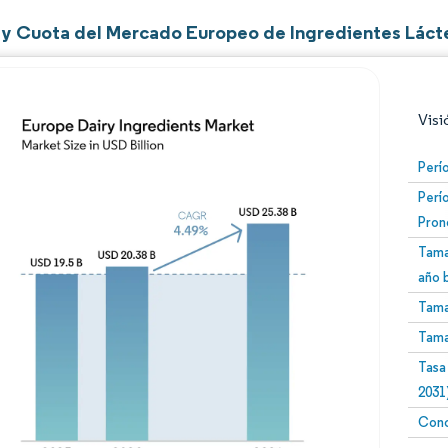
y Cuota del Mercado Europeo de Ingredientes Láct
Visi
Perí
Perí
Pron
Tama
año 
Tama
Imagen © Mordor Intelligence. El uso requiere atribució
Tama
Tasa
2031
Conc