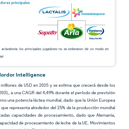
n © Mordor Intelligence. El uso requiere atribución según CC BY 4.0.
dores principales
 aclaratoria: los principales jugadores no se ordenaron de un modo en
ial
ordor Intelligence
 millones de USD en 2025 y se estima que crecerá desde los
 2031, a una CAGR del 4,49% durante el período de previsión
 como una potencia láctea mundial, dado que la Unión Europea
 que representa alrededor del 25% de la producción mundial
ticadas capacidades de procesamiento, dado que Alemania,
 capacidad de procesamiento de leche de la UE. Movimientos