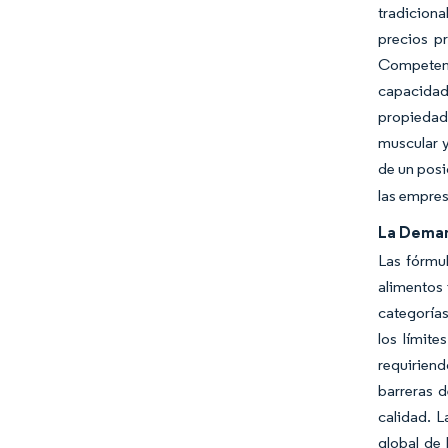
tradicion
precios p
Competenci
capacidad 
propiedad
muscular y
de un posi
las empres
La Deman
Las fórmul
alimentos 
categorías
los límit
requirien
barreras 
calidad. 
global de 