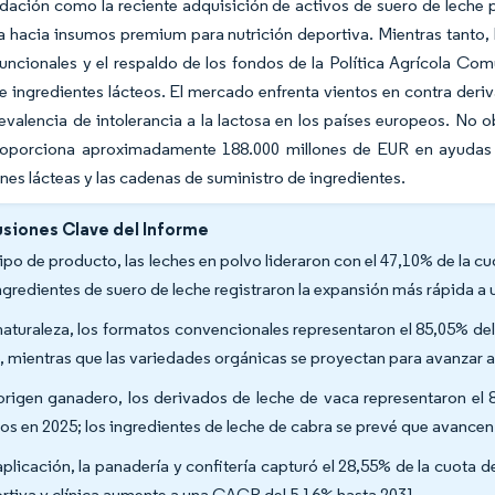
dación como la reciente adquisición de activos de suero de leche p
a hacia insumos premium para nutrición deportiva. Mientras tanto,
 funcionales y el respaldo de los fondos de la Política Agrícola Co
 ingredientes lácteos. El mercado enfrenta vientos en contra deriva
evalencia de intolerancia a la lactosa en los países europeos. No ob
porciona aproximadamente 188.000 millones de EUR en ayudas a l
nes lácteas y las cadenas de suministro de ingredientes.
siones Clave del Informe
tipo de producto, las leches en polvo lideraron con el 47,10% de la 
ingredientes de suero de leche registraron la expansión más rápida 
naturaleza, los formatos convencionales representaron el 85,05% d
, mientras que las variedades orgánicas se proyectan para avanzar 
origen ganadero, los derivados de leche de vaca representaron el
eos en 2025; los ingredientes de leche de cabra se prevé que avancen
aplicación, la panadería y confitería capturó el 28,55% de la cuota d
rtiva y clínica aumente a una CAGR del 5,16% hasta 2031.