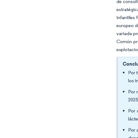
de consoli
estratégic
infantiles
europeo de
variada pr
Común pro
explotacio
Conclu
Por 
los 
Por 
2025
Por 
láct
Por 
depo