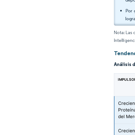
Por 
logr
Nota: Las 
Intelligen
Tendenc
Análisis 
IMPULSO
Crecien
Proteín
del Me
Crecien