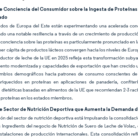
e Conciencia del Consumidor sobre la Ingesta de Proteínas 
ado
dos de Europa del Este están experimentando una acelerada concie
o una notable resiliencia a través de un crecimiento de producción
 conciencia sobre las proteínas es particularmente pronunciado en 
r cápita de productos lácteos convergen hacia los niveles de Euro
uctor de leche de la UE en 2025 refleja esta transformación subya
ento modernizada y capacidades de exportación que han crecido un
ambios demográficos hacia patrones de consumo conscientes de 
nriquecidos en proteínas en aplicaciones de panadería, confiter
s dietéticas basadas en alimentos de la UE que recomiendan 2-3 rac
 proteínas en los estados miembros.
e Sector de Nutrición Deportiva que Aumenta la Demanda d
ón del sector de nutrición deportiva está impulsando la consolidaci
 Ingredients del negocio de Nutrición de Suero de Leche de Volac, 
nstalaciones de producción internacionales. Esta consolidación refl