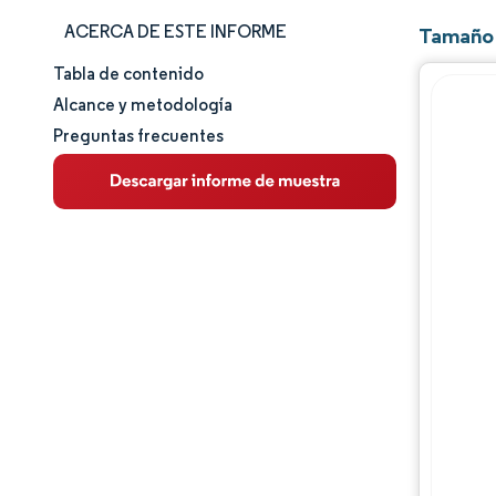
ACERCA DE ESTE INFORME
Tamaño 
Tabla de contenido
Tamaño y cuota de mercado
Alcance y metodología
Preguntas frecuentes
Análisis de mercado
Tendencias e ideas
Análisis de segmentos
Análisis geográfico
Panorama regulatorio
Análisis de la cadena de valor
Panorama competitivo