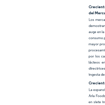
Crecient
del Merc
Los merca
demostrand
auge en la
consumo pe
mayor prod
procesami
por los c
lácteos e
directrice
ingesta de
Crecient
La expansi
Arla Foods
en siete i