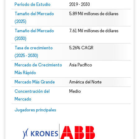
Período de Estudio
2019 - 2030
Tamaño del Mercado
5.89 Mil millones de dólares
(2025)
Tamaño del Mercado
7.61 Mil millones de dólares
(2030)
Tasa de crecimiento
5.26% CAGR
(2025 - 2030)
Mercado de Crecimiento
Asia Pacífico
Más Rápido
Mercado Más Grande
América del Norte
Concentración del
Medio
Mercado
Imagen © Mordor Intelligence. El uso requiere atribución según CC BY 4.0.
Jugadores principales