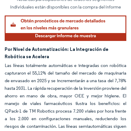
Imagen © Mordor Intelligence. El uso requiere atribución según CC BY 4.0.
individuales están disponibles con la compra del informe
Por Nivel de Automatización:
La Integración de
Robótica se Acelera
Las líneas totalmente automáticas e integradas con robótica
capturaron el 55,12% del tamaño del mercado de maquinaria
de envasado en 2025 y se incrementarán a una tasa del 7,78%
hasta 2031. La rápida recuperación de la inversión proviene del
ahorro en mano de obra, mayor OEE y mejor higiene. El
manejo de viales farmacéuticos ilustra los beneficios: el
QPack-1 de TM Robotics procesa 7.200 viales por hora frente
a los 2.000 en configuraciones manuales, reduciendo los
riesgos de contaminación. Las líneas semiautomáticas siguen