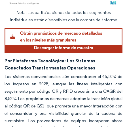
Nota: Las participaciones de todos los segmentos
Imagen © Mordor Intelligence. El uso requiere atribución según CC BY 4.0.
individuales están disponibles con la compra del informe
Por Plataforma Tecnológica:
Los Sistemas
Conectados Transforman las Operaciones
Los sistemas convencionales aún concentraron el 45,10% de
los ingresos en 2025, aunque las líneas inteligentes con
seguimiento por código QR y RFID crecerán a una CAGR del
8,52%. Los propietarios de marcas adoptan la transición global
al código QR de GS1, que promete una mayor interacción con
el consumidor y una visibilidad granular de la cadena de
suministro. Los proveedores de equipos incorporan ahora