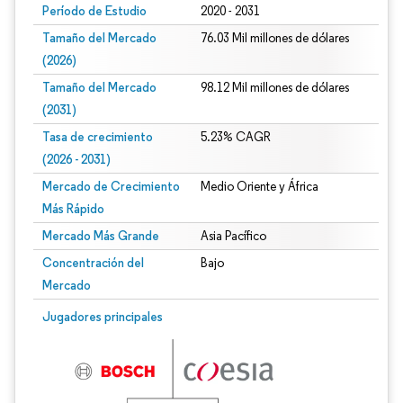
Período de Estudio
2020 - 2031
Tamaño del Mercado
76.03 Mil millones de dólares
(2026)
Tamaño del Mercado
98.12 Mil millones de dólares
(2031)
Tasa de crecimiento
5.23% CAGR
(2026 - 2031)
Mercado de Crecimiento
Medio Oriente y África
Más Rápido
Mercado Más Grande
Asia Pacífico
Concentración del
Bajo
Mercado
Imagen © Mordor Intelligence. El uso requiere atribución según CC BY 4.0.
Jugadores principales