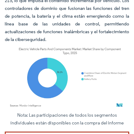
215, lo que impulsa el contenido incremental por vehículo. Los
controladores de dominio que fusionan las funciones del tren
de potencia, la batería y el clima están emergiendo como la
línea base de las unidades de control, permitiendo
actualizaciones de funciones inalámbricas y el fortalecimiento
de la ciberseguridad.
Nota: Las participaciones de todos los segmentos
Imagen © Mordor Intelligence. El uso requiere atribución según CC BY 4.0.
individuales están disponibles con la compra del informe