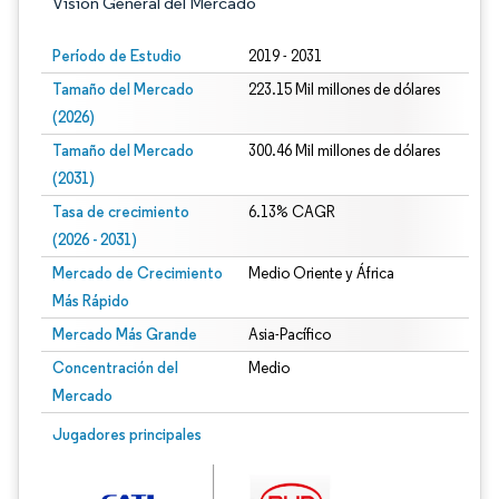
Visión General del Mercado
Período de Estudio
2019 - 2031
Tamaño del Mercado
223.15 Mil millones de dólares
(2026)
Tamaño del Mercado
300.46 Mil millones de dólares
(2031)
Tasa de crecimiento
6.13% CAGR
(2026 - 2031)
Mercado de Crecimiento
Medio Oriente y África
Más Rápido
Mercado Más Grande
Asia-Pacífico
Concentración del
Medio
Mercado
Imagen © Mordor Intelligence. El uso requiere atribución según CC BY 4.0.
Jugadores principales