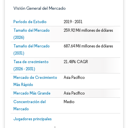
Visión General del Mercado
Período de Estudio
2019 - 2031
Tamaño del Mercado
259.92 Mil millones de dólares
(2026)
Tamaño del Mercado
687.64 Mil millones de dólares
(2031)
Tasa de crecimiento
21.48% CAGR
(2026 - 2031)
Mercado de Crecimiento
Asia Pacífico
Más Rápido
Mercado Más Grande
Asia Pacífico
Concentración del
Medio
Mercado
Imagen © Mordor Intelligence. El uso requiere atribución según CC BY 4.0.
Jugadores principales