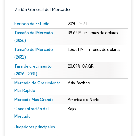
Visión General del Mercado
Período de Estudio
2020 - 2031
Tamaño del Mercado
39.62 Mil millones de dólares
(2026)
Tamaño del Mercado
136.61 Mil millones de dólares
(2031)
Tasa de crecimiento
28.09% CAGR
(2026 - 2031)
Mercado de Crecimiento
Asia Pacífico
Más Rápido
Mercado Más Grande
América del Norte
Concentración del
Bajo
Mercado
Imagen © Mordor Intelligence. El uso requiere atribución según CC BY 4.0.
Jugadores principales