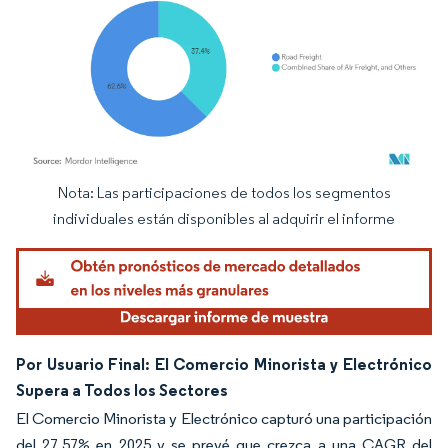
Nota: Las participaciones de todos los segmentos
Imagen © Mordor Intelligence. El uso requiere atribución según CC BY 4.0.
individuales están disponibles al adquirir el informe
Por Usuario Final: El Comercio Minorista y Electrónico
Supera a Todos los Sectores
El Comercio Minorista y Electrónico capturó una participación
del 27,57% en 2025 y se prevé que crezca a una CAGR del