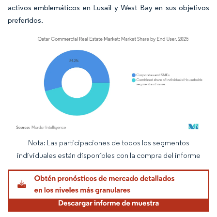
activos emblemáticos en Lusail y West Bay en sus objetivos
preferidos.
Nota: Las participaciones de todos los segmentos
Imagen © Mordor Intelligence. El uso requiere atribución según CC BY 4.0.
individuales están disponibles con la compra del informe