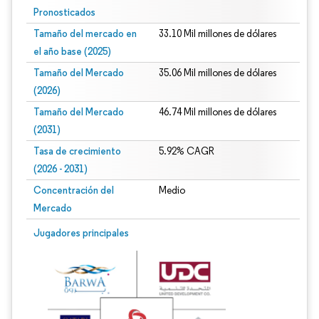
Pronosticados
Tamaño del mercado en
33.10 Mil millones de dólares
el año base (2025)
Tamaño del Mercado
35.06 Mil millones de dólares
(2026)
Tamaño del Mercado
46.74 Mil millones de dólares
(2031)
Tasa de crecimiento
5.92% CAGR
(2026 - 2031)
Concentración del
Medio
Mercado
Imagen © Mordor Intelligence. El uso requiere atribución según CC BY 4.0.
Jugadores principales