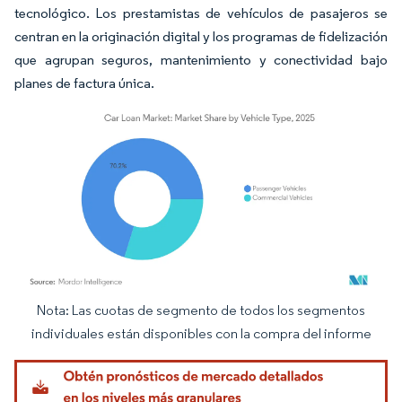
tecnológico. Los prestamistas de vehículos de pasajeros se
centran en la originación digital y los programas de fidelización
que agrupan seguros, mantenimiento y conectividad bajo
planes de factura única.
Nota: Las cuotas de segmento de todos los segmentos
Imagen © Mordor Intelligence. El uso requiere atribución según CC BY 4.0.
individuales están disponibles con la compra del informe