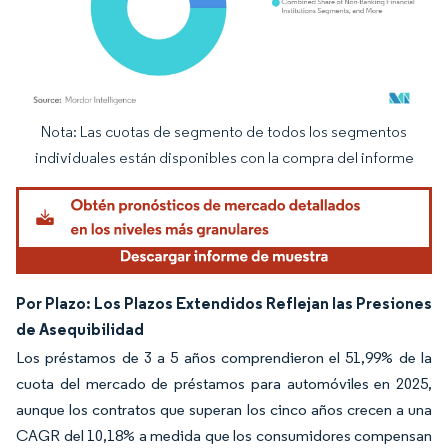
Nota: Las cuotas de segmento de todos los segmentos
Imagen © Mordor Intelligence. El uso requiere atribución según CC BY 4.0.
individuales están disponibles con la compra del informe
Por Plazo: Los Plazos Extendidos Reflejan las Presiones
de Asequibilidad
Los préstamos de 3 a 5 años comprendieron el 51,99% de la
cuota del mercado de préstamos para automóviles en 2025,
aunque los contratos que superan los cinco años crecen a una
CAGR del 10,18% a medida que los consumidores compensan