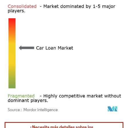
Imagen © Mordor Intelligence. El uso requiere atribución según CC BY 4.0.