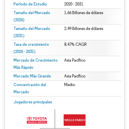
Período de Estudio
2020 - 2031
Tamaño del Mercado
1.66 Billones de dólares
(2026)
Tamaño del Mercado
2.49 Billones de dólares
(2031)
Tasa de crecimiento
8.47% CAGR
(2026 - 2031)
Mercado de Crecimiento
Asia Pacífico
Más Rápido
Mercado Más Grande
Asia Pacífico
Concentración del
Medio
Mercado
Imagen © Mordor Intelligence. El uso requiere atribución según CC BY 4.0.
Jugadores principales